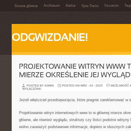
Archiwum
Kielce
Szczecin
Tag
Strona główna
Spis Treści
ODGWIZDANIE!
PROJEKTOWANIE WITRYN WWW 
MIERZE OKREŚLENIE JEJ WYGLĄ
POSTED BY ADMIN
POSTED ON WRZ - 24 - 2025
MOŻLIWOŚĆ 
WYŁĄCZONA
Jeżeli właściciel przedsięwzięcia, które pragnie zareklamować w si
Projektowanie witryn internetowych www to w głównej mierze okreś
główne, ale również wyglądu, struktury czy ilości podstroi witryn
wolno zauważyć podstawowe informacje, dopiero w słusznych za