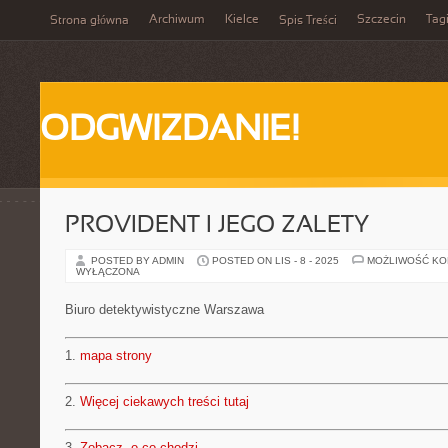
Archiwum
Kielce
Szczecin
Tag
Strona główna
Spis Treści
ODGWIZDANIE!
PROVIDENT I JEGO ZALETY
POSTED BY ADMIN
POSTED ON LIS - 8 - 2025
MOŻLIWOŚĆ K
WYŁĄCZONA
Biuro detektywistyczne Warszawa
1.
mapa strony
2.
Więcej ciekawych treści tutaj
3.
Zobacz, o co chodzi