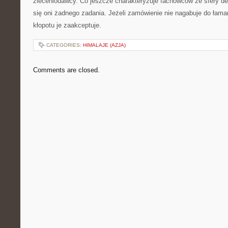
zleceniodawcy. Co jeszcze charakteryzuje fachowców ze sfery de
się oni żadnego zadania. Jeżeli zamówienie nie nagabuje do łama
kłopotu je zaakceptuje.
CATEGORIES:
HIMALAJE (AZJA)
Comments are closed.