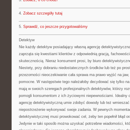
4.
Zobacz szczegóły tutaj
5.
Sprawdź, co jeszcze przygotowaliśmy
Detektyw
Nie każdy detektyw posiadający własną agencję detektywistyczną
zaprząta się kwestiami klientów z odpowiednią gracją, fachowośc
skutecznością. Nieraz konsument prosi, by biuro detektywistycz
Niestety, przy dobraniu niedostatecznych środków lub też po pro
przezorności nieoczekiwanie cała sprawa ma prawo wyjść na jaw,
pomocne. W następstwie tego należałoby decydować się tylko na
mają w swoich szeregach profesjonalnych detektywów, którzy rozw
pomogli konsumentom z ich życiowymi niepewnościami. Idealny 
agencję detektywistyczną umie zdobyć dowody lub też wmieszać 
niepostrzeżenie wykonywać swoje zadania. W pewnych momentac
detektywistycznej musi prowokować cel, żeby ten popełnił błąd or
Jedynie w taki sposób można uzyskać potrzebne wiadomości, któ