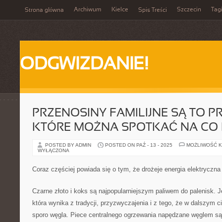
Archiwum
Kielce
Szczecin
Tag
Strona główna
Spis Treści
ODGWIZDANIE!
PRZENOSINY FAMILIJNE SĄ TO P
KTÓRE MOŻNA SPOTKAĆ NA CO 
POSTED BY ADMIN
POSTED ON PAŹ - 13 - 2025
MOŻLIWOŚĆ 
WYŁĄCZONA
Coraz częściej powiada się o tym, że drożeje energia elektryczna
Czarne złoto i koks są najpopularniejszym paliwem do palenisk. J
która wynika z tradycji, przyzwyczajenia i z tego, że w dalszym 
sporo węgla. Piece centralnego ogrzewania napędzane węglem s