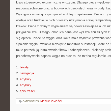
kraju stosunkowo ekonomiczne w użyciu. Dlatego piece węglowe 
rozpowszechnione oraz w budynkach osobistych oraz w budynkach
Występują w wersji z górnym albo dolnym spalaniem. Piece z gó
wydaje oraz trudniej w nich o koszty utrzymania stałej temperatury
kraków. Piece z dolnym wypalaniem są nowocześniejsze a ich uż
przyjaźniejsze. Dlatego, choć ich cena jest wyższa aniżeli tych 
się opłaca. Piece na węgiel oraz koks mają wybitnie poważną wad
Spalanie węgla uwalania niezwykle mnóstwo substancji, które są 
takie potrzebują instalowania filtrów i zabezpieczeń. Niekiedy p
przechowywanie zapasu węgla no oraz to, że trzeba regularnie us
1.
teksty
2.
nawigacja
3.
artykuly
4.
artykuly
5.
spis tresci
CATEGORIES:
NIERUCHOMOŚCI