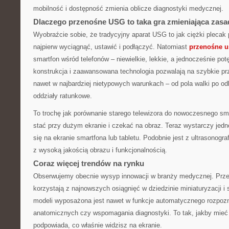
mobilność i dostępność zmienia oblicze diagnostyki medycznej.
Dlaczego przenośne USG to taka gra zmieniająca zas
Wyobraźcie sobie, że tradycyjny aparat USG to jak ciężki plecak p
najpierw wyciągnąć, ustawić i podłączyć. Natomiast
przenośne u
smartfon wśród telefonów – niewielkie, lekkie, a jednocześnie p
konstrukcja i zaawansowana technologia pozwalają na szybkie pr
nawet w najbardziej nietypowych warunkach – od pola walki po od
oddziały ratunkowe.
To trochę jak porównanie starego telewizora do nowoczesnego sma
stać przy dużym ekranie i czekać na obraz. Teraz wystarczy jedno 
się na ekranie smartfona lub tabletu. Podobnie jest z ultrasonogra
z wysoką jakością obrazu i funkcjonalnością.
Coraz więcej trendów na rynku
Obserwujemy obecnie wysyp innowacji w branży medycznej. Prz
korzystają z najnowszych osiągnięć w dziedzinie miniaturyzacji i s
modeli wyposażona jest nawet w funkcje automatycznego rozpozn
anatomicznych czy wspomagania diagnostyki. To tak, jakby mieć 
podpowiada, co właśnie widzisz na ekranie.