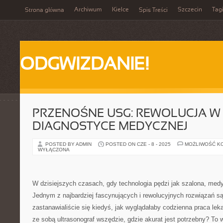
Archiwum
Kielce
Szczecin
Tag
Strona główna
Spis Treści
ODGWIZDANIE!
PRZENOŚNE USG: REWOLUCJA W
DIAGNOSTYCE MEDYCZNEJ
POSTED BY ADMIN
POSTED ON CZE - 8 - 2025
MOŻLIWOŚĆ K
WYŁĄCZONA
W dzisiejszych czasach, gdy technologia pędzi jak szalona, medy
Jednym z najbardziej fascynujących i rewolucyjnych rozwiązań s
zastanawialiście się kiedyś, jak wyglądałaby codzienna praca le
ze sobą ultrasonograf wszędzie, gdzie akurat jest potrzebny? To 