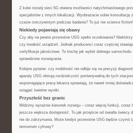
Z kolei rozwój sieci 5G otwiera możliwości natychmiastowego prz
specjalistów z innych lokalizacji. Wyobrażacie sobie konsultację 
czasie rzeczywistym podczas badania? To już nie science fiction!
Niekiedy pojawiają się obawy
Czy aby na pewno przenośne USG spełni oczekiwania? Niektórzy 
czy trwałość urządzeń. Jednak producenci coraz częściej stawiaj
certyfikacje jakościowe. To trochę jak wybór dobrego samochodu 
sprawdzone rozwiązania.
Kolejne pytanie: czy mobilność nie odbije się na precyzji diagno
aparaty USG oferują rozdzielczość porównywalną do tych stacjona
wspomagające pracę lekarza sprawiają, że nawet mniej doświad
osiągać świetne wyniki.
Przyszłość bez granic
Widzimy wyraźnie kierunek rozwoju – coraz więcej funkcji, coraz 
jeszcze większa dostępność. To jak przejście od światła świecy 
nie do zatrzymania. Może kiedyś przenośne USG będzie czymś 
termometr cyfrowy?