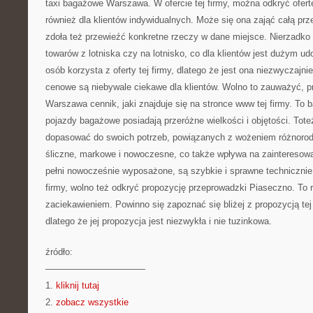
taxi bagażowe Warszawa. W ofercie tej firmy, można odkryć ofertę d
również dla klientów indywidualnych. Może się ona zająć całą p
zdoła też przewieźć konkretne rzeczy w dane miejsce. Nierzadko
towarów z lotniska czy na lotnisko, co dla klientów jest dużym u
osób korzysta z oferty tej firmy, dlatego że jest ona niezwyczajnie
cenowe są niebywale ciekawe dla klientów. Wolno to zauważyć, p
Warszawa cennik, jaki znajduje się na stronce www tej firmy. To b
pojazdy bagażowe posiadają przeróżne wielkości i objętości. Tot
dopasować do swoich potrzeb, powiązanych z wożeniem różnorodn
śliczne, markowe i nowoczesne, co także wpływa na zainteresowa
pełni nowocześnie wyposażone, są szybkie i sprawne technicznie.
firmy, wolno też odkryć propozycję przeprowadzki Piaseczno. To
zaciekawieniem. Powinno się zapoznać się bliżej z propozycją te
dlatego że jej propozycja jest niezwykła i nie tuzinkowa.
źródło:
———————————
1.
kliknij tutaj
2.
zobacz wszystkie