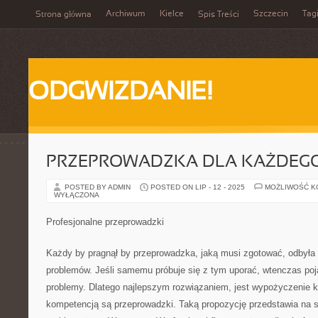
Archiwum
Kielce
Szczecin
Tag
Strona główna
Spis Treści
ODGWIZDANIE!
PRZEPROWADZKA DLA KAŻDEG
POSTED BY ADMIN
POSTED ON LIP - 12 - 2025
MOŻLIWOŚĆ 
WYŁĄCZONA
Profesjonalne przeprowadzki
Każdy by pragnął by przeprowadzka, jaką musi zgotować, odbyła 
problemów. Jeśli samemu próbuje się z tym uporać, wtenczas poj
problemy. Dlatego najlepszym rozwiązaniem, jest wypożyczenie ko
kompetencją są przeprowadzki. Taką propozycję przedstawia na sw