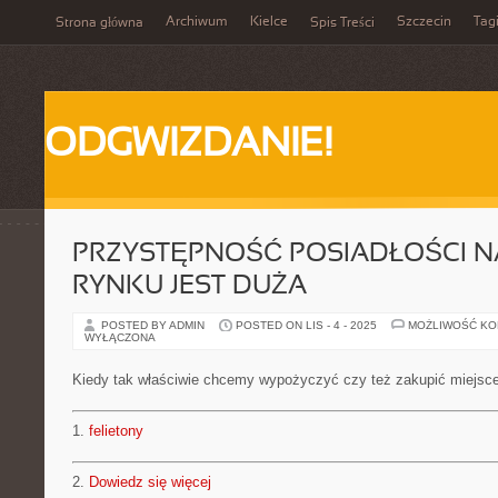
Archiwum
Kielce
Szczecin
Tag
Strona główna
Spis Treści
ODGWIZDANIE!
PRZYSTĘPNOŚĆ POSIADŁOŚCI N
RYNKU JEST DUŻA
POSTED BY ADMIN
POSTED ON LIS - 4 - 2025
MOŻLIWOŚĆ K
WYŁĄCZONA
Kiedy tak właściwie chcemy wypożyczyć czy też zakupić miejsc
1.
felietony
2.
Dowiedz się więcej