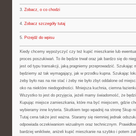
3.
Zobacz, o co chodzi
4.
Zobacz szczegóły tutaj
5.
Przejdź do wpisu
Kiedy chcemy wypożyczyć czy też kupić mieszkanie lub ewentual
proces poszukiwań. To ile będzie trwał oraz jak bardzo się do ni
jest od typu transakcji, jaką pragniemy przeprowadzić. Szukając
będziemy aż tak wymagający, jak w przodku kupna. Szukając loka
żeby było nas na nie stać i żeby nie było zbyt oddalone od mie
oko na niektóre niedogodności. Mniejsza kuchnia, ciemna łazienk
Wszystko to jest do przyjęcia, jeżeli mamy świadomość, że będ
Kupując miejsce zamieszkania, które ma być miejscem, gdzie ch
wybieramy inne kryteria. Skutkiem tego wpadnij na stronę Skup 
Tutaj cena także jest ważna. Staramy się niemniej jednak odszukać
odpowiada oczekiwaniom wizualnym oraz technicznym. Prawidłowi
bardziej wnikliwie, aniżeli kupić mieszkanie na szybko i potem ża