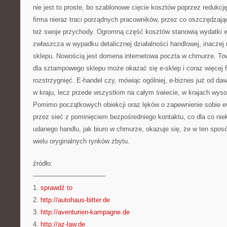
nie jest to proste, bo szablonowe cięcie kosztów poprzez redukc
firma nieraz traci porządnych pracowników, przez co oszczędzają
też swoje przychody. Ogromną część kosztów stanowią wydatki wy
zwłaszcza w wypadku detalicznej działalności handlowej, inaczej 
sklepu. Nowością jest domena internetowa poczta w chmurze. To
dla sztampowego sklepu może okazać się e-sklep i coraz więcej f
rozstrzygnięć. E-handel czy, mówiąc ogólniej, e-biznes już od daw
w kraju, lecz przede wszystkim na całym świecie, w krajach wy
Pomimo początkowych obiekcji oraz lęków o zapewnienie sobie 
przez sieć z pominięciem bezpośredniego kontaktu, co dla co nie
udanego handlu, jak biuro w chmurze, okazuje się, że w ten spos
wielu oryginalnych rynków zbytu.
źródło:
———————————
1.
sprawdź to
2.
http://autohaus-bitter.de
3.
http://aventurien-kampagne.de
4.
http://az-law.de