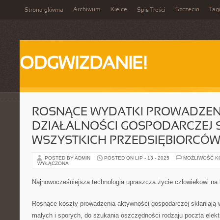
Archiwum
Kielce
Szczecin
Tag
Strona główna
Spis Treści
ODGWIZDANIE!
ROSNĄCE WYDATKI PROWADZEN
DZIAŁALNOŚCI GOSPODARCZEJ 
WSZYSTKICH PRZEDSIĘBIORCÓ
POSTED BY ADMIN
POSTED ON LIP - 13 - 2025
MOŻLIWOŚĆ 
WYŁĄCZONA
Najnowocześniejsza technologia upraszcza życie człowiekowi na
Rosnące koszty prowadzenia aktywności gospodarczej skłaniają 
małych i sporych, do szukania oszczędności rodzaju poczta elekt