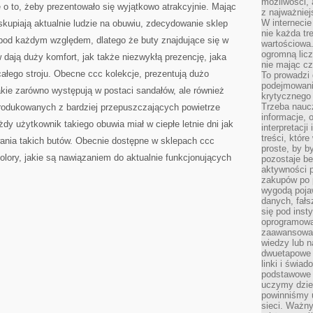
możliwości,
 o to, żeby prezentowało się wyjątkowo atrakcyjnie. Mając
z najważniej
W interneci
skupiają aktualnie ludzie na obuwiu, zdecydowanie sklep
nie każda tr
 pod każdym względem, dlatego że buty znajdujące się w
wartościowa.
ogromną licz
w dają duży komfort, jak także niezwykłą prezencję, jaka
nie mając cz
ałego stroju. Obecne ccc kolekcje, prezentują dużo
To prowadzi
podejmowani
akie zarówno występują w postaci sandałów, ale również
krytycznego 
Trzeba nauc
rodukowanych z bardziej przepuszczających powietrze
informacje, 
dy użytkownik takiego obuwia miał w ciepłe letnie dni jak
interpretacj
treści, któr
ania takich butów. Obecnie dostępne w sklepach ccc
proste, by b
kolory, jakie są nawiązaniem do aktualnie funkcjonujących
pozostaje b
aktywności p
zakupów po 
wygodą pojaw
danych, fał
się pod inst
oprogramowa
zaawansowan
wiedzy lub n
dwuetapowe l
linki i świa
podstawowe e
uczymy dziec
powinniśmy u
sieci. Ważn