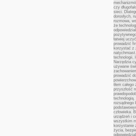
mechanizmów
czy długofal
sieci. Dlate
dorosłych, na
rozmowa, ws
że technolog
odpowiedzia
pozytywnego 
łatwiej uczy
prowadzić fi
korzystać z
natychmiast.
technologii,
Narzędzia cy
używane świ
zachowaniem
prowadzić do
powierzchown
tłem całego 
przyszłość n
prawdopodob
technologią.
rozsądnego k
podstawowyc
człowieka. B
urządzeń i 
wszystkim m
korzystanie z
życia, bezpi
odpowiedzial