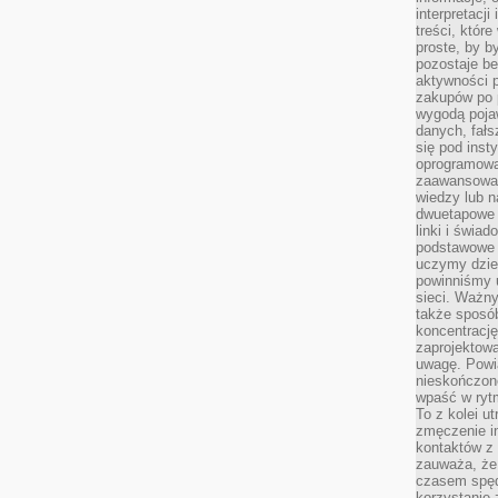
interpretacj
treści, któr
proste, by b
pozostaje b
aktywności p
zakupów po 
wygodą pojaw
danych, fał
się pod inst
oprogramowa
zaawansowan
wiedzy lub n
dwuetapowe l
linki i świa
podstawowe e
uczymy dziec
powinniśmy u
sieci. Ważn
także sposób
koncentrację
zaprojektow
uwagę. Powia
nieskończone
wpaść w rytm
To z kolei u
zmęczenie i
kontaktów z 
zauważa, że 
czasem spęd
korzystanie 