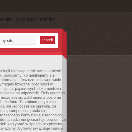
SCRIBE
FACEBOOK
TWITTER
ologii cyfrowych całkowicie zmienił
ki pracujemy, komunikujemy się i
nformacje. Jeszcze niedawno wiele
ymagało fizycznej obecności w
miejscu, papierowych dokumentów i
zekiwania na odpowiedź. Dziś ogromna
 może zostać załatwiona z poziomu
b telefonu. Ta zmiana przyniosła
ści, ale jednocześnie sprawiła, że
jszą kompetencją stała się
rozsądnego korzystania z technologii.
do narzędzi nie gwarantuje bowiem, że
nich korzystać w sposób bezpieczny,
świadomy. Cyfrowy świat daje wielkie