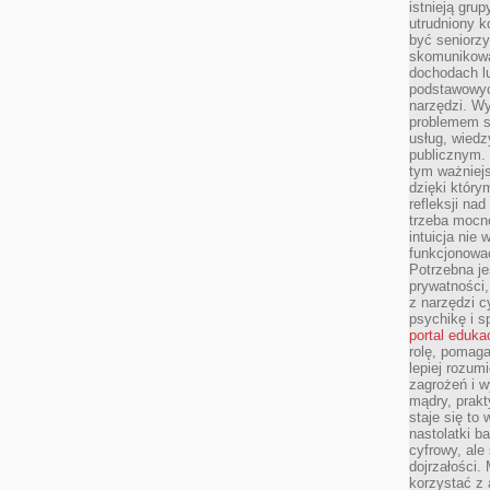
istnieją gru
utrudniony 
być seniorzy
skomunikowa
dochodach lu
podstawowyc
narzędzi. W
problemem s
usług, wiedz
publicznym. 
tym ważniejs
dzięki którym
refleksji na
trzeba mocn
intuicja nie
funkcjonować
Potrzebna je
prywatności,
z narzędzi c
psychikę i s
portal eduka
rolę, pomag
lepiej rozum
zagrożeń i 
mądry, prakt
staje się to
nastolatki b
cyfrowy, ale
dojrzałości.
korzystać z 