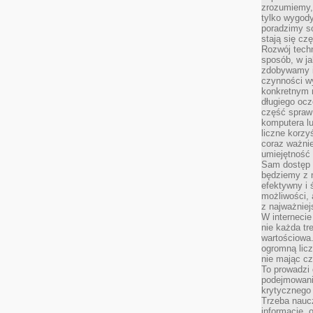
zrozumiemy,
tylko wygody,
poradzimy so
stają się cz
Rozwój techn
sposób, w ja
zdobywamy i
czynności w
konkretnym 
długiego oc
część spraw
komputera lu
liczne korzy
coraz ważnie
umiejętność 
Sam dostęp 
będziemy z 
efektywny i 
możliwości,
z najważniej
W interneci
nie każda tr
wartościowa.
ogromną licz
nie mając cz
To prowadzi
podejmowani
krytycznego 
Trzeba nauc
informacje, 