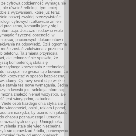
 że cyfrowa codzienność wymaga nie
 ale również refleksji, tym lepiej
bie z wyzwaniami, które już teraz
ęścią naszej zwykłej rzeczywistości.
ologii cyfrowych całkowicie zmienił
ki pracujemy, komunikujemy się i
nformacje. Jeszcze niedawno wiele
ymagało fizycznej obecności w
miejscu, papierowych dokumentów i
zekiwania na odpowiedź. Dziś ogromna
 może zostać załatwiona z poziomu
b telefonu. Ta zmiana przyniosła
ści, ale jednocześnie sprawiła, że
jszą kompetencją stała się
rozsądnego korzystania z technologii.
do narzędzi nie gwarantuje bowiem, że
nich korzystać w sposób bezpieczny,
świadomy. Cyfrowy świat daje wielkie
 ale stawia też nowe wymagania. Jedną
szych kwestii jest selekcja informacji.
e można znaleźć niemal wszystko, ale
eść jest wiarygodna, aktualna i
 Wiele osób każdego dnia styka się z
bą wiadomości, opinii, reklam i porad,
asu ani narzędzi, by ocenić ich jakość.
 do chaosu poznawczego i utrudnia
e rozsądnych decyzji. Umiejętność
myślenia staje się więc niezbędna.
zyć się sprawdzać źródła, porównywać
odróżniać fakty od emocjonalnych