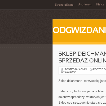
Archiwum
Kielce
Strona główna
ODGWIZDANI
SKLEP DEICHMA
SPRZEDAŻ ONLI
POSTED BY ADMIN
POSTED ON
WYŁĄCZONA
Sklep deichmann, to wysokiej jak
Sklep ccc, funkcjonuje na polskim
salonów sprzedaży, w których jest
Sklep ccc szczególnie stara się z