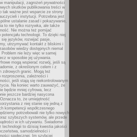
 manipulacji, zagrożeń prywatności
owych skutków publikowania treści w
go tak ważne jest wsparcie ze strony
uczycieli i instytucji. Potrzebna jest
pólne ustalanie zasad i pokazywanie,
ia to nie tylko rozrywka, ale także
lność. Nie można też pomijać
potencjału technologii. To dzięki niej
ć się języków, rozwijać pasje,
rmy, utrzymywać kontakt z bliskimi i
 zasobów wiedzy dostępnych niemal
 Problem nie leży więc w samej
 lecz w sposobie jej używania.
frowe mogą wspierać rozwój, jeśli są
adomie, z określonym celem i z
 zdrowych granic. Mogą też
 rozproszenia, zależności i
ości, jeśli stają się niekontrolowanym
życia. Na koniec warto zauważyć, że
ie będzie mniej cyfrowa, lecz
nie jeszcze bardziej nasycona
 Oznacza to, że umiejętność
orzystania z niej stanie się jedną z
h kompetencji współczesnego
ędziemy potrzebowali nie tylko nowych
coraz szybszych systemów, ale przede
ądrości w ich używaniu. Świadome
 technologii to dzisiaj kwestia jakości
eczeństwa, samodzielności i
ności społecznej. Im szybciej