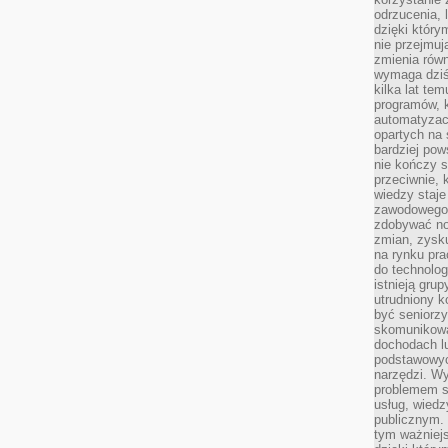
odrzucenia, 
dzięki który
nie przejmuj
zmienia rów
wymaga dziś
kilka lat te
programów, 
automatyzac
opartych na s
bardziej pow
nie kończy s
przeciwnie, 
wiedzy staje
zawodowego. 
zdobywać no
zmian, zysku
na rynku pra
do technolog
istnieją gru
utrudniony 
być seniorzy
skomunikowa
dochodach lu
podstawowyc
narzędzi. W
problemem s
usług, wiedz
publicznym. 
tym ważniejs