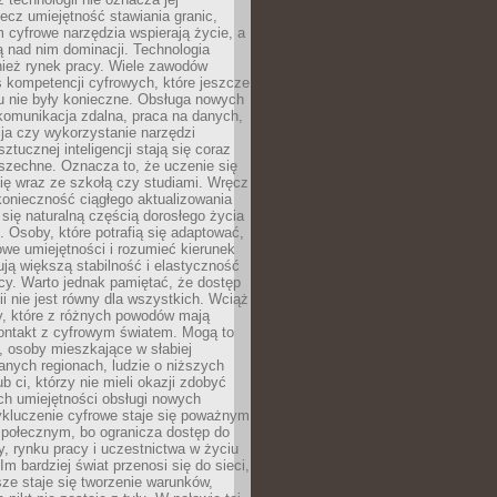
lecz umiejętność stawiania granic,
m cyfrowe narzędzia wspierają życie, a
ą nad nim dominacji. Technologia
nież rynek pracy. Wiele zawodów
 kompetencji cyfrowych, które jeszcze
mu nie były konieczne. Obsługa nowych
komunikacja zdalna, praca na danych,
ja czy wykorzystanie narzędzi
ztucznej inteligencji stają się coraz
szechne. Oznacza to, że uczenie się
ię wraz ze szkołą czy studiami. Wręcz
konieczność ciągłego aktualizowania
 się naturalną częścią dorosłego życia
Osoby, które potrafią się adaptować,
we umiejętności i rozumieć kierunek
ją większą stabilność i elastyczność
cy. Warto jednak pamiętać, że dostęp
ii nie jest równy dla wszystkich. Wciąż
py, które z różnych powodów mają
kontakt z cyfrowym światem. Mogą to
, osoby mieszkające w słabiej
nych regionach, ludzie o niższych
b ci, którzy nie mieli okazji zdobyć
h umiejętności obsługi nowych
ykluczenie cyfrowe staje się poważnym
połecznym, bo ogranicza dostęp do
y, rynku pracy i uczestnictwa w życiu
Im bardziej świat przenosi się do sieci,
ze staje się tworzenie warunków,