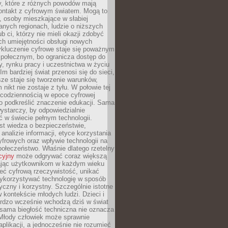
py, które z różnych powodów mają
kontakt z cyfrowym światem. Mogą to
, osoby mieszkające w słabiej
nych regionach, ludzie o niższych
b ci, którzy nie mieli okazji zdobyć
h umiejętności obsługi nowych
ykluczenie cyfrowe staje się poważnym
połecznym, bo ogranicza dostęp do
y, rynku pracy i uczestnictwa w życiu
Im bardziej świat przenosi się do sieci,
ze staje się tworzenie warunków,
 nikt nie zostaje z tyłu. W połowie tej
d codziennością w epoce cyfrowej
o podkreślić znaczenie edukacji. Sama
 wystarczy, by odpowiedzialnie
 w świecie pełnym technologii.
st wiedza o bezpieczeństwie,
 analizie informacji, etyce korzystania
yfrowych oraz wpływie technologii na
połeczeństwo. Właśnie dlatego rzetelny
cyjny
może odgrywać coraz większą
ając użytkownikom w każdym wieku
ieć cyfrową rzeczywistość, unikać
wykorzystywać technologię w sposób
yczny i korzystny. Szczególnie istotne
 w kontekście młodych ludzi. Dzieci i
ardzo wcześnie wchodzą dziś w świat
 sama biegłość techniczna nie oznacza
 Młody człowiek może sprawnie
aplikacji, a jednocześnie nie rozumieć