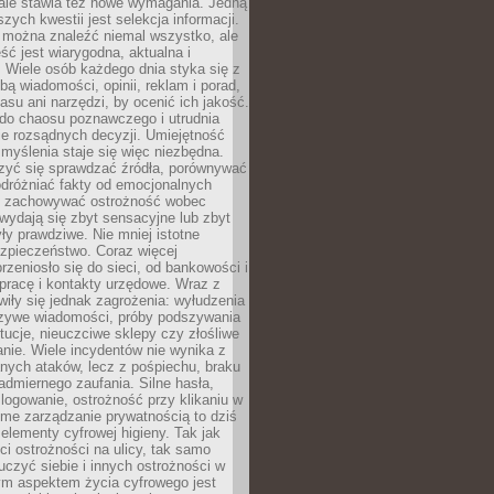
 ale stawia też nowe wymagania. Jedną
szych kwestii jest selekcja informacji.
e można znaleźć niemal wszystko, ale
eść jest wiarygodna, aktualna i
 Wiele osób każdego dnia styka się z
bą wiadomości, opinii, reklam i porad,
asu ani narzędzi, by ocenić ich jakość.
 do chaosu poznawczego i utrudnia
e rozsądnych decyzji. Umiejętność
myślenia staje się więc niezbędna.
zyć się sprawdzać źródła, porównywać
odróżniać fakty od emocjonalnych
i i zachowywać ostrożność wobec
e wydają się zbyt sensacyjne lub zbyt
yły prawdziwe. Nie mniej istotne
ezpieczeństwo. Coraz więcej
rzeniosło się do sieci, od bankowości i
pracę i kontakty urzędowe. Wraz z
iły się jednak zagrożenia: wyłudzenia
szywe wiadomości, próby podszywania
ytucje, nieuczciwe sklepy czy złośliwe
nie. Wiele incydentów nie wynika z
ych ataków, lecz z pośpiechu, braku
admiernego zaufania. Silne hasła,
ogowanie, ostrożność przy klikaniu w
dome zarządzanie prywatnością to dziś
lementy cyfrowej higieny. Tak jak
i ostrożności na ulicy, tak samo
czyć siebie i innych ostrożności w
ym aspektem życia cyfrowego jest