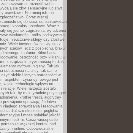
i i zachowywać ostrożność wobec
e wydają się zbyt sensacyjne lub zbyt
yły prawdziwe. Nie mniej istotne
ezpieczeństwo. Coraz więcej
rzeniosło się do sieci, od bankowości i
pracę i kontakty urzędowe. Wraz z
iły się jednak zagrożenia: wyłudzenia
szywe wiadomości, próby podszywania
ytucje, nieuczciwe sklepy czy złośliwe
nie. Wiele incydentów nie wynika z
ych ataków, lecz z pośpiechu, braku
admiernego zaufania. Silne hasła,
ogowanie, ostrożność przy klikaniu w
dome zarządzanie prywatnością to dziś
lementy cyfrowej higieny. Tak jak
i ostrożności na ulicy, tak samo
czyć siebie i innych ostrożności w
ym aspektem życia cyfrowego jest
, w jaki technologia wpływa na
 i relacje. Wiele narzędzi zostało
anych tak, by maksymalnie przyciągać
domienia, krótkie treści, algorytmy i
 przewijanie sprawiają, że łatwo
 ciągłego sprawdzania i reagowania.
trudnia dłuższe skupienie, pogłębia
nformacyjne i może osłabiać jakość
innymi ludźmi. Coraz więcej osób
potrzebuje większej kontroli nad
zanym online. Odpowiedzialne
z technologii nie oznacza jej