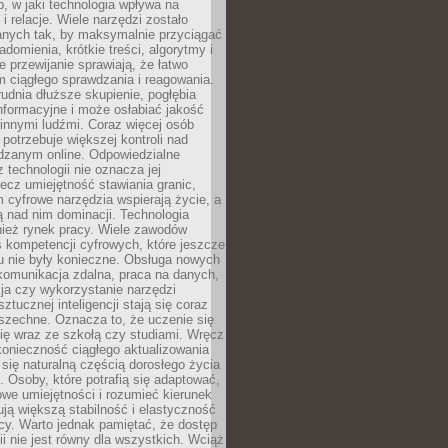
, w jaki technologia wpływa na
 i relacje. Wiele narzędzi zostało
anych tak, by maksymalnie przyciągać
domienia, krótkie treści, algorytmy i
 przewijanie sprawiają, że łatwo
 ciągłego sprawdzania i reagowania.
trudnia dłuższe skupienie, pogłębia
nformacyjne i może osłabiać jakość
innymi ludźmi. Coraz więcej osób
potrzebuje większej kontroli nad
zanym online. Odpowiedzialne
z technologii nie oznacza jej
lecz umiejętność stawiania granic,
m cyfrowe narzędzia wspierają życie, a
ą nad nim dominacji. Technologia
nież rynek pracy. Wiele zawodów
 kompetencji cyfrowych, które jeszcze
mu nie były konieczne. Obsługa nowych
komunikacja zdalna, praca na danych,
ja czy wykorzystanie narzędzi
ztucznej inteligencji stają się coraz
szechne. Oznacza to, że uczenie się
ię wraz ze szkołą czy studiami. Wręcz
konieczność ciągłego aktualizowania
 się naturalną częścią dorosłego życia
Osoby, które potrafią się adaptować,
we umiejętności i rozumieć kierunek
ją większą stabilność i elastyczność
cy. Warto jednak pamiętać, że dostęp
ii nie jest równy dla wszystkich. Wciąż