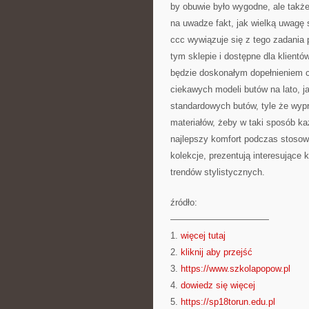
by obuwie było wygodne, ale także
na uwadze fakt, jak wielką uwagę 
ccc wywiązuje się z tego zadania
tym sklepie i dostępne dla klientó
będzie doskonałym dopełnieniem c
ciekawych modeli butów na lato, j
standardowych butów, tyle że wyp
materiałów, żeby w taki sposób każ
najlepszy komfort podczas stosow
kolekcje, prezentują interesujące 
trendów stylistycznych.
źródło:
———————————
1.
więcej tutaj
2.
kliknij aby przejść
3.
https://www.szkolapopow.pl
4.
dowiedz się więcej
5.
https://sp18torun.edu.pl