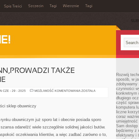
Szczecin
Tagi
Wietrznie
Tagi
Spis Treści
SUB
E!
NN,PROWADZI TAKŻE
Rozwój techn
NE
sposób, w ja
zdobywamy i
czynności w
SKLEP
 CZE - 29 - 2025
MOŻLIWOŚĆ KOMENTOWANIA
ZOSTAŁA
konkretnym 
DEICHMANN,PROWADZI
TAKŻE
długiego oc
SPRZEDAŻ
część spraw
ONLINE
ości sklep obuwniczy
komputera lu
liczne korzy
coraz ważnie
 rynku obuwniczym już sporo lat i obecnie posiada sporo
umiejętność 
Sam dostęp 
 szansa odanelźć wiele szczególnie solidnej jakości butów.
będziemy z 
aspokoić oczekiwania klientów, a więc zadbać zarówno o to,
efektywny i 