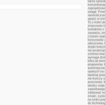
także sposób
koncentrację
zaprojektow
uwagę. Powia
nieskończone
wpaść w rytm
To z kolei u
zmęczenie i
kontaktów z 
zauważa, że 
czasem spęd
korzystanie 
odrzucenia, 
dzięki który
nie przejmuj
zmienia rów
wymaga dziś
kilka lat te
programów, 
automatyzac
opartych na s
bardziej pow
nie kończy s
przeciwnie, 
wiedzy staje
zawodowego. 
zdobywać no
zmian, zysku
na rynku pra
do technolog