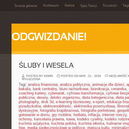
Archiwum
Kielce
Szczecin
Tag
Strona główna
Spis Treści
ODGWIZDANIE!
ŚLUBY I WESELA
POSTED BY ADMIN
POSTED ON MAR - 21 - 2026
MOŻLIWOŚĆ 
WYŁĄCZONA
Tagi:
analiza finansowa
,
analiza polityczna
,
animacje dla dzieci
,
a
bakalia
,
bank centralny
,
biuro rachunkowe
,
biurokracja
,
ceramika
,
coaching kariery
,
cyberatak
,
cyfrowa transformacja
,
cyfrowe bezp
publiczna
,
desery
,
detoks organizmu
,
dieta ketogeniczna
,
dieta pa
photography
,
druk 3d
,
e-learning biznesowy
,
e-sport
,
edukacja fin
przedszkolna
,
elektromobilność
,
elektronika przemysłowa
,
filmma
dyskusyjne
,
fotografia krajobrazowa
,
fotografia portretowa
,
geopol
gotowanie w domu
,
gry mobilne
,
herbata
,
inflacja
,
internet rzeczy
,
ochrony
,
kancelaria prawna
,
kawa
,
kodeks cywilny
,
kodeks rodzin
kuchnia azjatycka
,
kuchnia polska
,
kuchnia włoska
,
kulinarne insp
free
,
media społecznościowe w polityce
,
miejsca kultu
,
minimaliz