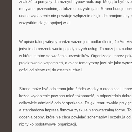
znaleźć tu pomysły dla różnych typów realizacji. Mogą to być eve
motywem przewodnim, a także uroczyste gale. Strona buduje obra
udane wydarzenie nie powstaje wyłącznie dzięki dekoracjom czy a
wszystkim dzięki spójnej wizji.
W opisie takiej witryny bardzo ważne jest podkreślenie, że Ars Vi
jedynie do prezentowania pojedynczych usług. To raczej rozbudow
w której istotne są wrażenia uczestników. Organizacja imprez poka
projektowania wspomnień, a event tematyczny jawi się jako wyrazi
gości od pierwszej do ostatniej chwili.
Strona może być odbierana jako źródło wiedzy o organizacji imprez
każde wydarzenie powinno mieć tożsamość, a odpowiednio dobran
całkowicie odmienić odbiór spotkania. Dzięki temu zwykłe przyjęc
a standardowa impreza firmowa zyskuje niepowtarzalną formę. To
docenią osoby, które nie chcą powielać schematów i oczekują od
niż tylko podstawowej organizacji.