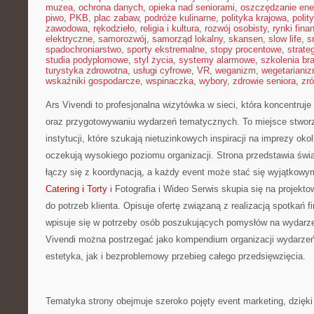
muzea
,
ochrona danych
,
opieka nad seniorami
,
oszczędzanie ener
piwo
,
PKB
,
plac zabaw
,
podróże kulinarne
,
polityka krajowa
,
polit
zawodowa
,
rękodzieło
,
religia i kultura
,
rozwój osobisty
,
rynki fin
elektryczne
,
samorozwój
,
samorząd lokalny
,
skansen
,
slow life
,
s
spadochroniarstwo
,
sporty ekstremalne
,
stopy procentowe
,
strate
studia podyplomowe
,
styl życia
,
systemy alarmowe
,
szkolenia br
turystyka zdrowotna
,
usługi cyfrowe
,
VR
,
weganizm
,
wegetariani
wskaźniki gospodarcze
,
wspinaczka
,
wybory
,
zdrowie seniora
,
zr
Ars Vivendi to profesjonalna wizytówka w sieci, która koncentruje
oraz przygotowywaniu wydarzeń tematycznych. To miejsce stworzo
instytucji, które szukają nietuzinkowych inspiracji na imprezy ok
oczekują wysokiego poziomu organizacji. Strona przedstawia świ
łączy się z koordynacją, a każdy event może stać się wyjątkow
Catering i Torty
i Fotografia i Wideo Serwis skupia się na projek
do potrzeb klienta. Opisuje ofertę związaną z realizacją spotkań 
wpisuje się w potrzeby osób poszukujących pomysłów na wydarze
Vivendi można postrzegać jako kompendium organizacji wydarzeń,
estetyka, jak i bezproblemowy przebieg całego przedsięwzięcia.
Tematyka strony obejmuje szeroko pojęty event marketing, dzię