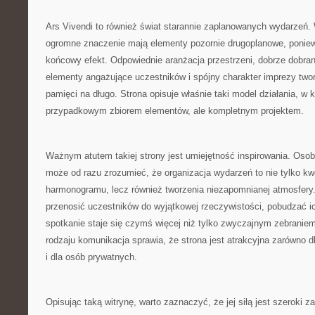
Ars Vivendi to również świat starannie zaplanowanych wydarzeń.
ogromne znaczenie mają elementy pozornie drugoplanowe, poniew
końcowy efekt. Odpowiednie aranżacja przestrzeni, dobrze dobran
elementy angażujące uczestników i spójny charakter imprezy twor
pamięci na długo. Strona opisuje właśnie taki model działania, w k
przypadkowym zbiorem elementów, ale kompletnym projektem.
Ważnym atutem takiej strony jest umiejętność inspirowania. Oso
może od razu zrozumieć, że organizacja wydarzeń to nie tylko kwes
harmonogramu, lecz również tworzenia niezapomnianej atmosfer
przenosić uczestników do wyjątkowej rzeczywistości, pobudzać ic
spotkanie staje się czymś więcej niż tylko zwyczajnym zebranie
rodzaju komunikacja sprawia, że strona jest atrakcyjna zarówno d
i dla osób prywatnych.
Opisując taką witrynę, warto zaznaczyć, że jej siłą jest szeroki z