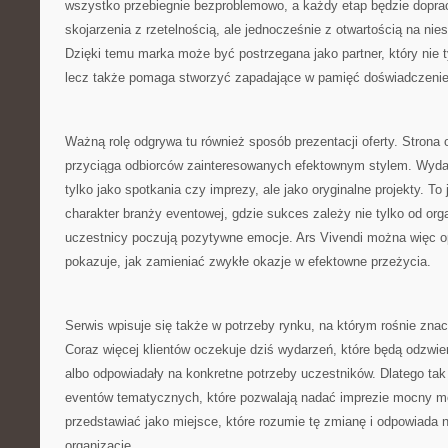
wszystko przebiegnie bezproblemowo, a każdy etap będzie dopra
skojarzenia z rzetelnością, ale jednocześnie z otwartością na ni
Dzięki temu marka może być postrzegana jako partner, który nie t
lecz także pomaga stworzyć zapadające w pamięć doświadczenie
Ważną rolę odgrywa tu również sposób prezentacji oferty. Strona o
przyciąga odbiorców zainteresowanych efektownym stylem. Wyda
tylko jako spotkania czy imprezy, ale jako oryginalne projekty. To
charakter branży eventowej, gdzie sukces zależy nie tylko od orga
uczestnicy poczują pozytywne emocje. Ars Vivendi można więc op
pokazuje, jak zamieniać zwykłe okazje w efektowne przeżycia.
Serwis wpisuje się także w potrzeby rynku, na którym rośnie zna
Coraz więcej klientów oczekuje dziś wydarzeń, które będą odzwier
albo odpowiadały na konkretne potrzeby uczestników. Dlatego tak i
eventów tematycznych, które pozwalają nadać imprezie mocny m
przedstawiać jako miejsce, które rozumie tę zmianę i odpowiada 
organizację.