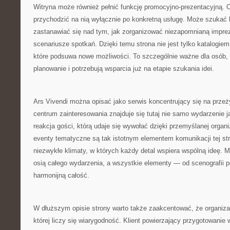
Witryna może również pełnić funkcję promocyjno-prezentacyjną. 
przychodzić na nią wyłącznie po konkretną usługę. Może szukać 
zastanawiać się nad tym, jak zorganizować niezapomnianą impre
scenariusze spotkań. Dzięki temu strona nie jest tylko katalogiem
które podsuwa nowe możliwości. To szczególnie ważne dla osób, 
planowanie i potrzebują wsparcia już na etapie szukania idei.
Ars Vivendi można opisać jako serwis koncentrujący się na prze
centrum zainteresowania znajduje się tutaj nie samo wydarzenie ja
reakcja gości, którą udaje się wywołać dzięki przemyślanej organi
eventy tematyczne są tak istotnym elementem komunikacji tej st
niezwykłe klimaty, w których każdy detal wspiera wspólną ideę. M
osią całego wydarzenia, a wszystkie elementy — od scenografii p
harmonijną całość.
W dłuższym opisie strony warto także zaakcentować, że organizac
której liczy się wiarygodność. Klient powierzający przygotowanie