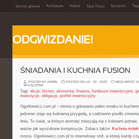
Archiwum
Kielce
Szczecin
Tag
Strona główna
Spis Treści
ODGWIZDANIE!
ŚNIADANIA I KUCHNIA FUSION
POSTED BY ADMIN
POSTED ON LIS - 26 - 2025
MOŻLIWOŚĆ 
WYŁĄCZONA
Tagi:
akcje
,
biznes
,
ekonomia
,
finanse
,
fundusze inwestycyjne
,
gi
inwestycje
,
obligacje
,
portfel inwestycyjny
Ogorkiewicz.com.pl – strona o gotowaniu pełen smaku to kuchenn
jedzenie staje się kulinarną przygodą, a codzienne posiłki zmien
dnia. To świat, w którym aromaty mieszają się z kolorami potraw,
ważne jak wyszukane kompozycje. Zobacz także:
Kuchnia molek
morza. Ogorkiewicz.com.pl to internetowy stół, w której każdy czy