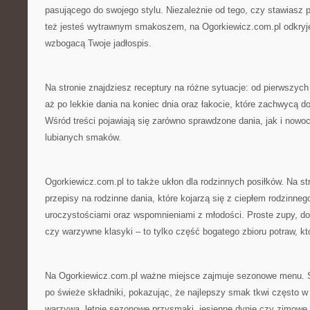
pasującego do swojego stylu. Niezależnie od tego, czy stawiasz p
też jesteś wytrawnym smakoszem, na Ogorkiewicz.com.pl odkryje
wzbogacą Twoje jadłospis.
Na stronie znajdziesz receptury na różne sytuacje: od pierwszych
aż po lekkie dania na koniec dnia oraz łakocie, które zachwycą d
Wśród treści pojawiają się zarówno sprawdzone dania, jak i nowoc
lubianych smaków.
Ogorkiewicz.com.pl to także ukłon dla rodzinnych posiłków. Na str
przepisy na rodzinne dania, które kojarzą się z ciepłem rodzinne
uroczystościami oraz wspomnieniami z młodości. Proste zupy, 
czy warzywne klasyki – to tylko część bogatego zbioru potraw, k
Na Ogorkiewicz.com.pl ważne miejsce zajmuje sezonowe menu. S
po świeże składniki, pokazując, że najlepszy smak tkwi często w
warzywa, letnie sezonowe przysmaki, jesienne dynie czy zimowe 