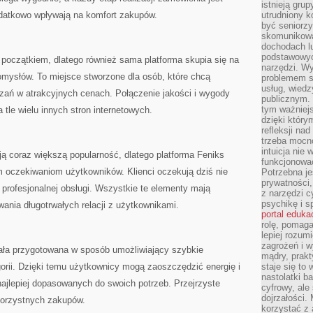
istnieją gru
odatkowo wpływają na komfort zakupów.
utrudniony 
być seniorzy
skomunikowa
dochodach lu
podstawowyc
 początkiem, dlatego również sama platforma skupia się na
narzędzi. W
omysłów. To miejsce stworzone dla osób, które chcą
problemem s
usług, wiedz
ązań w atrakcyjnych cenach. Połączenie jakości i wygody
publicznym. 
tym ważniejs
 tle wielu innych stron internetowych.
dzięki którym
refleksji na
trzeba mocn
intuicja nie
ją coraz większą popularność, dlatego platforma Feniks
funkcjonować
m oczekiwaniom użytkowników. Klienci oczekują dziś nie
Potrzebna je
prywatności,
ż profesjonalnej obsługi. Wszystkie te elementy mają
z narzędzi c
psychikę i s
nia długotrwałych relacji z użytkownikami.
portal eduka
rolę, pomag
lepiej rozum
zagrożeń i 
ała przygotowana w sposób umożliwiający szybkie
mądry, prakt
orii. Dzięki temu użytkownicy mogą zaoszczędzić energię i
staje się to
nastolatki b
ajlepiej dopasowanych do swoich potrzeb. Przejrzyste
cyfrowy, ale
dojrzałości.
orzystnych zakupów.
korzystać z 