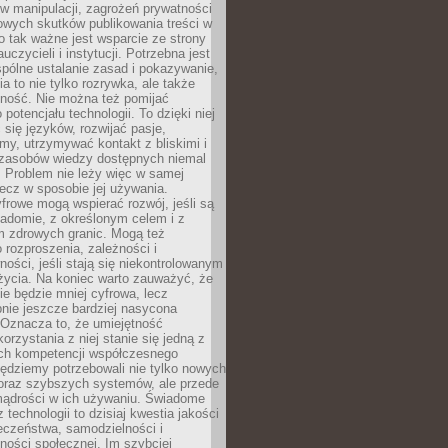
 manipulacji, zagrożeń prywatności
owych skutków publikowania treści w
go tak ważne jest wsparcie ze strony
uczycieli i instytucji. Potrzebna jest
pólne ustalanie zasad i pokazywanie,
ia to nie tylko rozrywka, ale także
lność. Nie można też pomijać
potencjału technologii. To dzięki niej
ć się języków, rozwijać pasje,
rmy, utrzymywać kontakt z bliskimi i
 zasobów wiedzy dostępnych niemal
 Problem nie leży więc w samej
 lecz w sposobie jej używania.
frowe mogą wspierać rozwój, jeśli są
adomie, z określonym celem i z
 zdrowych granic. Mogą też
 rozproszenia, zależności i
ości, jeśli stają się niekontrolowanym
życia. Na koniec warto zauważyć, że
ie będzie mniej cyfrowa, lecz
nie jeszcze bardziej nasycona
 Oznacza to, że umiejętność
orzystania z niej stanie się jedną z
h kompetencji współczesnego
ędziemy potrzebowali nie tylko nowych
coraz szybszych systemów, ale przede
ądrości w ich używaniu. Świadome
 technologii to dzisiaj kwestia jakości
eczeństwa, samodzielności i
ności społecznej. Im szybciej