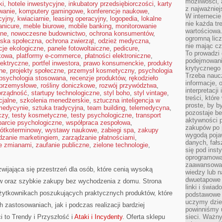
możliwości,
ki
,
hotele inwestycyjne
,
inkubatory przedsiębiorczości
,
karty
z najważniej
wanie
,
komputery gamingowe
,
konferencje naukowe
,
W interneci
cyjny
,
kwiaciarnie
,
leasing operacyjny
,
logopedia
,
lokalne
nie każda tr
nicure
,
meble biurowe
,
mobile banking
,
monitorowanie
wartościowa.
jne
,
nowoczesne budownictwo
,
ochrona konsumentów
,
ogromną licz
iska społeczna
,
ochrona zwierząt
,
odzież medyczna
,
nie mając cz
cje ekologiczne
,
panele fotowoltaiczne
,
pedicure
,
To prowadzi
kowa
,
platformy e-commerce
,
płatności elektroniczne
,
podejmowani
lektryczne
,
portfel inwestora
,
prawo konsumenckie
,
produkty
krytycznego 
zne
,
projekty społeczne
,
przemysł kosmetyczny
,
psychologia
Trzeba nauc
psychologia stosowana
,
recenzje produktów
,
rękodzieło
informacje, 
 przemysłowe
,
rośliny doniczkowe
,
rozwój przywództwa
,
interpretacj
rządność
,
startupy technologiczne
,
styl boho
,
styl vintage
,
treści, któr
cjalne
,
szkolenia menedżerskie
,
sztuczna inteligencja w
proste, by b
 medycynie
,
sztuka tradycyjna
,
team building
,
telemedycyna
,
pozostaje b
czy
,
testy kosmetyczne
,
testy psychologiczne
,
transport
aktywności p
arcie psychologiczne
,
współpraca zespołowa
,
zakupów po 
ótkoterminowy
,
wystawy naukowe
,
zabiegi spa
,
zakupy
wygodą pojaw
dzanie marketingiem
,
zarządzanie płatnościami
,
danych, fał
e zmianami
,
zaufanie publiczne
,
zielone technologie
,
się pod inst
oprogramowa
zaawansowan
zwijająca się przestrzeń dla osób, które cenią wysoką
wiedzy lub n
dwuetapowe l
w oraz szybkie zakupy bez wychodzenia z domu. Strona
linki i świa
żytkownikach poszukujących praktycznych produktów, które
podstawowe e
uczymy dziec
astosowaniach, jak i podczas realizacji bardziej
powinniśmy u
 to Trendy i Przyszłość i
Ataki i Incydenty
. Oferta sklepu
sieci. Ważn