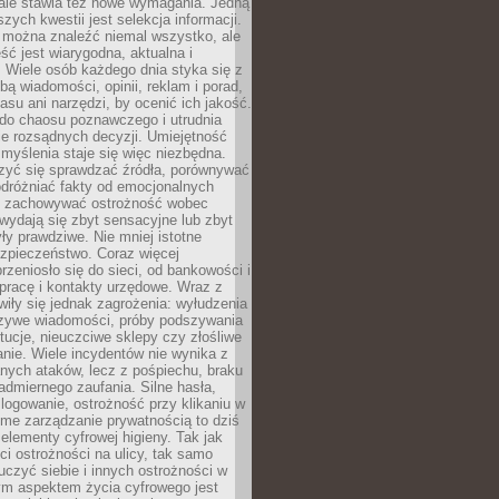
 ale stawia też nowe wymagania. Jedną
szych kwestii jest selekcja informacji.
e można znaleźć niemal wszystko, ale
eść jest wiarygodna, aktualna i
 Wiele osób każdego dnia styka się z
bą wiadomości, opinii, reklam i porad,
asu ani narzędzi, by ocenić ich jakość.
 do chaosu poznawczego i utrudnia
e rozsądnych decyzji. Umiejętność
myślenia staje się więc niezbędna.
zyć się sprawdzać źródła, porównywać
odróżniać fakty od emocjonalnych
i i zachowywać ostrożność wobec
e wydają się zbyt sensacyjne lub zbyt
yły prawdziwe. Nie mniej istotne
ezpieczeństwo. Coraz więcej
rzeniosło się do sieci, od bankowości i
pracę i kontakty urzędowe. Wraz z
iły się jednak zagrożenia: wyłudzenia
szywe wiadomości, próby podszywania
ytucje, nieuczciwe sklepy czy złośliwe
nie. Wiele incydentów nie wynika z
ych ataków, lecz z pośpiechu, braku
admiernego zaufania. Silne hasła,
ogowanie, ostrożność przy klikaniu w
dome zarządzanie prywatnością to dziś
lementy cyfrowej higieny. Tak jak
i ostrożności na ulicy, tak samo
czyć siebie i innych ostrożności w
ym aspektem życia cyfrowego jest