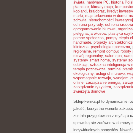
świata
,
hardware PC
,
historia Pols
płatnicze
,
klimatyzacja
,
komposto
kopiarki
,
krajobraz
,
kredyt inwesty
marki
,
majsterkowanie w domu
,
ma
zdrowia
,
nieruchomości inwestycy
ochrona przyrody
,
ochrona środow
oprogramowanie biurowe
,
organiza
pielęgnacja włosów
,
plastyka użyt
pomoc społeczna
,
pompy ciepła e
handmade
,
projekty architektonic
kliniczna
,
psychologia społeczna
,
regionalne
,
remont domów
,
roboty
rozwój regionalny
,
salon spa
,
samo
systemy smart home
,
systemy so
edukacji
,
sztuczna inteligencja w
terapia poznawcza
,
terminal płatni
ekologiczny
,
usługi chmurowe
,
wsp
wspomaganie rozwoju
,
wynajem kr
online
,
zarządzanie energią
,
zarzą
zarządzanie ryzykiem
,
zarządzani
zwierzęta domowe
Sklep-Feniks.pl to dynamicznie ro
jakość, korzystne warunki zakupó
została przygotowana z myślą o u
sprawdzą się zarówno w domowych z
indywidualnych pomysłów. Nowości