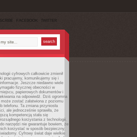
SCRIBE
FACEBOOK
TWITTER
ologii cyfrowych całkowicie zmienił
ki pracujemy, komunikujemy się i
nformacje. Jeszcze niedawno wiele
ymagało fizycznej obecności w
miejscu, papierowych dokumentów i
zekiwania na odpowiedź. Dziś ogromna
 może zostać załatwiona z poziomu
b telefonu. Ta zmiana przyniosła
ści, ale jednocześnie sprawiła, że
jszą kompetencją stała się
rozsądnego korzystania z technologii.
do narzędzi nie gwarantuje bowiem, że
nich korzystać w sposób bezpieczny,
świadomy. Cyfrowy świat daje wielkie