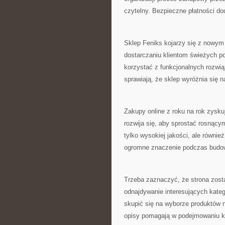
czytelny. Bezpieczne płatności d
Sklep Feniks kojarzy się z nowym
dostarczaniu klientom świeżych p
korzystać z funkcjonalnych rozwi
sprawiają, że sklep wyróżnia się na
Zakupy online z roku na rok zysku
rozwija się, aby sprostać rosnący
tylko wysokiej jakości, ale równie
ogromne znaczenie podczas budowa
Trzeba zaznaczyć, że strona zost
odnajdywanie interesujących kateg
skupić się na wyborze produktów n
opisy pomagają w podejmowaniu k