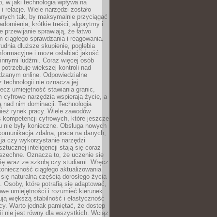
, w jaki technologia wpływa na
 i relacje. Wiele narzędzi zostało
anych tak, by maksymalnie przyciągać
domienia, krótkie treści, algorytmy i
 przewijanie sprawiają, że łatwo
 ciągłego sprawdzania i reagowania.
trudnia dłuższe skupienie, pogłębia
nformacyjne i może osłabiać jakość
innymi ludźmi. Coraz więcej osób
potrzebuje większej kontroli nad
zanym online. Odpowiedzialne
z technologii nie oznacza jej
lecz umiejętność stawiania granic,
m cyfrowe narzędzia wspierają życie, a
ą nad nim dominacji. Technologia
nież rynek pracy. Wiele zawodów
 kompetencji cyfrowych, które jeszcze
mu nie były konieczne. Obsługa nowych
komunikacja zdalna, praca na danych,
ja czy wykorzystanie narzędzi
ztucznej inteligencji stają się coraz
szechne. Oznacza to, że uczenie się
ię wraz ze szkołą czy studiami. Wręcz
konieczność ciągłego aktualizowania
 się naturalną częścią dorosłego życia
Osoby, które potrafią się adaptować,
we umiejętności i rozumieć kierunek
ją większą stabilność i elastyczność
cy. Warto jednak pamiętać, że dostęp
ii nie jest równy dla wszystkich. Wciąż