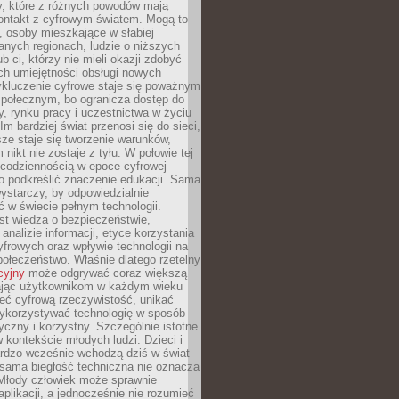
py, które z różnych powodów mają
kontakt z cyfrowym światem. Mogą to
, osoby mieszkające w słabiej
nych regionach, ludzie o niższych
b ci, którzy nie mieli okazji zdobyć
h umiejętności obsługi nowych
ykluczenie cyfrowe staje się poważnym
połecznym, bo ogranicza dostęp do
y, rynku pracy i uczestnictwa w życiu
Im bardziej świat przenosi się do sieci,
ze staje się tworzenie warunków,
 nikt nie zostaje z tyłu. W połowie tej
d codziennością w epoce cyfrowej
o podkreślić znaczenie edukacji. Sama
 wystarczy, by odpowiedzialnie
 w świecie pełnym technologii.
st wiedza o bezpieczeństwie,
 analizie informacji, etyce korzystania
yfrowych oraz wpływie technologii na
połeczeństwo. Właśnie dlatego rzetelny
cyjny
może odgrywać coraz większą
ając użytkownikom w każdym wieku
ieć cyfrową rzeczywistość, unikać
wykorzystywać technologię w sposób
yczny i korzystny. Szczególnie istotne
 w kontekście młodych ludzi. Dzieci i
ardzo wcześnie wchodzą dziś w świat
 sama biegłość techniczna nie oznacza
 Młody człowiek może sprawnie
aplikacji, a jednocześnie nie rozumieć