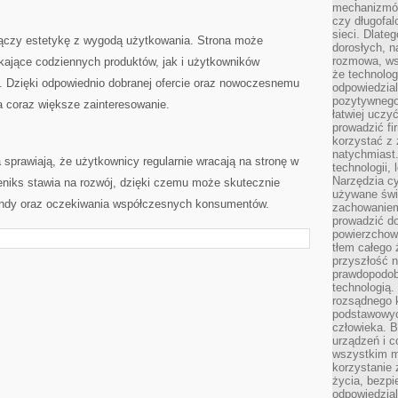
mechanizmów
czy długofal
sieci. Dlate
 łączy estetykę z wygodą użytkowania. Strona może
dorosłych, na
rozmowa, ws
ające codziennych produktów, jak i użytkowników
że technolog
. Dzięki odpowiednio dobranej ofercie oraz nowoczesnemu
odpowiedzia
pozytywnego 
a coraz większe zainteresowanie.
łatwiej uczy
prowadzić fi
korzystać z
natychmiast.
sprawiają, że użytkownicy regularnie wracają na stronę w
technologii,
Narzędzia cy
eniks stawia na rozwój, dzięki czemu może skutecznie
używane świ
rendy oraz oczekiwania współczesnych konsumentów.
zachowaniem
prowadzić do
powierzchown
tłem całego 
przyszłość n
prawdopodob
technologią.
rozsądnego k
podstawowyc
człowieka. B
urządzeń i 
wszystkim m
korzystanie z
życia, bezpi
odpowiedzial