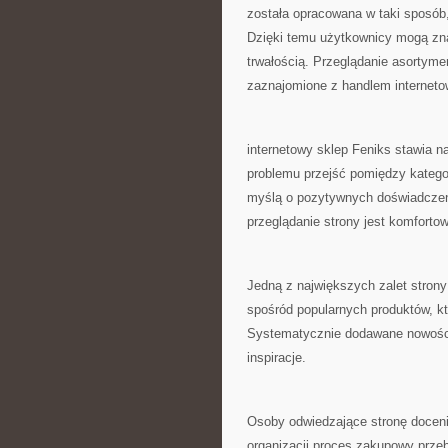
została opracowana w taki sposób
Dzięki temu użytkownicy mogą zna
trwałością. Przeglądanie asortymen
zaznajomione z handlem interneto
internetowy sklep Feniks stawia 
problemu przejść pomiędzy katego
myślą o pozytywnych doświadczeni
przeglądanie strony jest komforto
Jedną z największych zalet strony
spośród popularnych produktów, k
Systematycznie dodawane nowości
inspiracje.
Osoby odwiedzające stronę docenia
organizacji proces zakupowy przeb