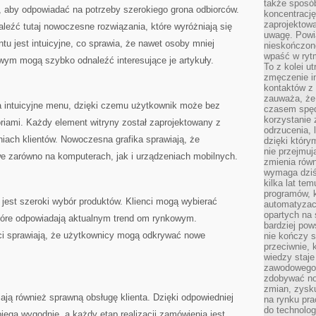
także sposób
, aby odpowiadać na potrzeby szerokiego grona odbiorców.
koncentrację
zaprojektow
leźć tutaj nowoczesne rozwiązania, które wyróżniają się
uwagę. Powia
tu jest intuicyjne, co sprawia, że nawet osoby mniej
nieskończone
wpaść w rytm
wym mogą szybko odnaleźć interesujące je artykuły.
To z kolei u
zmęczenie i
kontaktów z 
zauważa, że 
na intuicyjne menu, dzięki czemu użytkownik może bez
czasem spęd
korzystanie 
riami. Każdy element witryny został zaprojektowany z
odrzucenia, 
ach klientów. Nowoczesna grafika sprawiają, że
dzięki który
nie przejmuj
we zarówno na komputerach, jak i urządzeniach mobilnych.
zmienia rów
wymaga dziś
kilka lat te
programów, 
 jest szeroki wybór produktów. Klienci mogą wybierać
automatyzac
opartych na s
tóre odpowiadają aktualnym trend om rynkowym.
bardziej pow
 sprawiają, że użytkownicy mogą odkrywać nowe
nie kończy s
przeciwnie, 
wiedzy staje
zawodowego. 
zdobywać no
zmian, zysku
ją również sprawną obsługę klienta. Dzięki odpowiedniej
na rynku pra
do technolog
iega wygodnie, a każdy etap realizacji zamówienia jest