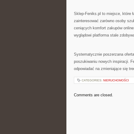
Sklep-Feniks.pl to miejsce, które
zainteresować zarówno osoby szuk
ceniących komfort zakupów online
wyglądowi platforma stale zdobyw
Systematycznie poszerzana oferta 
poszukiwaniu nowych inspiracji. F
odpowiadać na zmieniające się t
CATEGORIES:
NIERUCHOMOŚCI
Comments are closed.