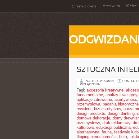
Archiwum
Kielce
Strona główna
ODGWIZDANI
SZTUCZNA INTELI
POSTED BY ADMIN
POSTED ON
WYŁĄCZONA
Tagi:
akcesoria kreatywne
,
akceso
fundamentalne
,
analizy inwestycyj
aplikacje zdrowotne
,
asertywność
przemysłowa
,
badania historyczne
rewident
,
biznes etyczny
,
burza m
design produktu
,
design thinking
,
domowe dekoracje
,
domy drewnia
przemysłowy
,
druk reklamowy
,
dru
kulturowa
,
edukacja publiczna
,
ed
alternatywna
,
fauna
,
festiwale lud
flipping nieruchomości
,
flora
,
folkl