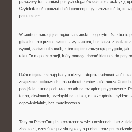
prawdziwy ton: zamiast pustych sloganów dostajesz praktykę, op
Czytelnik może poczuć chłód porannej mgły i zrozumieć to, co w 
poruszające.
W centrum narracji jest region tatrzański – jego rytm. Na stronie 
góralskie, ale przedstawione z wyczuciem, bez kiczu. Znajdziesz
wypad, zarówno dla osób, które dopiero zaczynają przygodę, jak i 
roku. To mapa inspiracji, który pomaga dobrać kierunek do pory r
Dużo miejsca zajmują trasy o różnym stopniu trudności. Jeśli pla
znajdziesz podpowiedzi, jak uniknąć tłumów. Jeśli marzą Ci się 
podejścia, strona podsuwa sposób na rozsądne przygotowanie. Prz
forma, ekwipunek, przekąski na szlaku, a także górska etykieta.
odpowiedzialnie, bez moralizowania.
Tatry na PieknoTatr.pl są pokazane w wielu odsłonach: lato z ziele
zboczami, czas śniegu z skrzypiącym puchem oraz przebudzenie