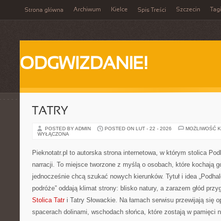
Archiwum
Kielce
Szczecin
Tag
Strona główna
Spis Treści
ODGWIZDANIE!
TATRY
POSTED BY ADMIN
POSTED ON LUT - 22 - 2026
MOŻLIWOŚĆ 
WYŁĄCZONA
Pieknotatr.pl to autorska strona internetowa, w którym stolica Po
narracji. To miejsce tworzone z myślą o osobach, które kochają gó
jednocześnie chcą szukać nowych kierunków. Tytuł i idea „Podhale
podróże” oddają klimat strony: blisko natury, a zarazem głód przy
Stolica Tatr
i Tatry Słowackie. Na łamach serwisu przewijają się o
spacerach dolinami, wschodach słońca, które zostają w pamięci n