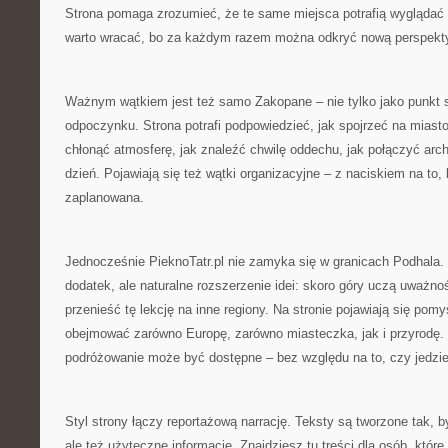
Strona pomaga zrozumieć, że te same miejsca potrafią wyglądać 
warto wracać, bo za każdym razem można odkryć nową perspekt
Ważnym wątkiem jest też samo Zakopane – nie tylko jako punkt st
odpoczynku. Strona potrafi podpowiedzieć, jak spojrzeć na miast
chłonąć atmosferę, jak znaleźć chwilę oddechu, jak połączyć arch
dzień. Pojawiają się też wątki organizacyjne – z naciskiem na to
zaplanowana.
Jednocześnie PieknoTatr.pl nie zamyka się w granicach Podhala. „
dodatek, ale naturalne rozszerzenie idei: skoro góry uczą uważno
przenieść tę lekcję na inne regiony. Na stronie pojawiają się pomy
obejmować zarówno Europę, zarówno miasteczka, jak i przyrodę.
podróżowanie może być dostępne – bez względu na to, czy jedzie
Styl strony łączy reportażową narrację. Teksty są tworzone tak, b
ale też użyteczne informacje. Znajdziesz tu treści dla osób, które