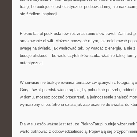
trasę, bo podejście jest elastyczne: podpowiadamy, nie narzucamy
się źródłem inspiracji.
PieknoTatr.pl podkreśla również znaczenie slow travel. Zamiast „za
smakowanie chwili. Możesz poczytać o tym, jak celebrować popoł
uwagę na światło, jak wędrować tak, by wracać z energią, a nie 
buduje bliskość – bo wielu czytelników szuka właśnie takiej form
autentycznej.
W serwisie nie brakuje również tematów związanych z fotografią 
Góry i świat przedstawiane są tak, by pobudzać potrzebę oddechu.
w domu, możesz poczuć przestrzeń, a jednocześnie znaleźć mot
wymarzony urlop. Strona działa jak zaproszenie do świata, do któ
Dla wielu osób ważne jest też, że PieknoTatr.pl buduje wizerunek 
warto traktować z odpowiedzialnością. Pojawiają się przypomnieni