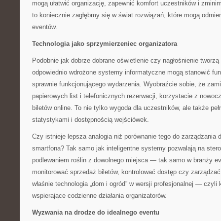
mogą ułatwić organizację, zapewnić komfort uczestników i zminim
to koniecznie zagłębmy się w świat rozwiązań, które mogą odmie
eventów.
Technologia jako sprzymierzeniec organizatora
Podobnie jak dobrze dobrane oświetlenie czy nagłośnienie tworzą
odpowiednio wdrożone systemy informatyczne mogą stanowić fun
sprawnie funkcjonującego wydarzenia. Wyobraźcie sobie, że zami
papierowych list i telefonicznych rezerwacji, korzystacie z nowo
biletów online. To nie tylko wygoda dla uczestników, ale także pe
statystykami i dostępnością wejściówek.
Czy istnieje lepsza analogia niż porównanie tego do zarządzani
smartfona? Tak samo jak inteligentne systemy pozwalają na ster
podlewaniem roślin z dowolnego miejsca — tak samo w branży e
monitorować sprzedaż biletów, kontrolować dostęp czy zarządzać
właśnie technologia „dom i ogród” w wersji profesjonalnej — czyl
wspierające codzienne działania organizatorów.
Wyzwania na drodze do idealnego eventu