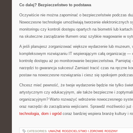
Co dalej? Bezpieczeństwo to podstawa
Oczywiście nie można zapominać o bezpieczeństwie podczas d
Nowoczesne technologie umożliwiają tworzenie elektronicznych
monitoringu czy kontroli dostępu opartych na biometrii lub karta
na skuteczne zarządzanie tłumem oraz szybkie reagowanie w syt
A jeśli planujesz zorganizować większe wydarzenie lub muzeum,
kompleksowym rozwiązaniu IT wspierającym całą organizację — o
kontrolę dostępu aż po monitorowanie bezpieczeństwa. Pamiętaj 
narzędzi to gwarancja sukcesu! Zamiast tracić czas na ręczne kon
postaw na nowoczesne rozwiązania i ciesz się spokojem podczas
Chcesz mieć pewność, że twoje wydarzenie będzie nie tylko świ
artystycznym czy edukacyjnym, ale także bezpieczne i zoptyma
organizacyjnym? Warto rozważyć wdrożenie nowoczesnego system
oraz narzędzi do zarządzania wejściami. Sprawdź możliwości już
technologia, dom i ogród
coraz bardziej wspiera branżę kultury i r
CATEGORIES:
UWAŻNE RODZICIELSTWO I ZDROWIE RODZINY