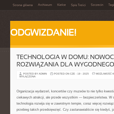
Archiwum
Kielce
Szczecin
Tag
Strona główna
Spis Treści
ODGWIZDANIE!
TECHNOLOGIA W DOMU: NOWOC
ROZWIĄZANIA DLA WYGODNEGO 
POSTED BY ADMIN
POSTED ON CZE - 19 - 2025
MOŻLIWOŚĆ 
WYŁĄCZONA
Organizacja wydarzeń, koncertów czy muzeów to nie tylko kwestia
ciekawych atrakcji, ale przede wszystkim — bezpieczeństwa. W d
technologia rozwija się w zawrotnym tempie, coraz więcej rozwi
przebieg takich przedsięwzięć. Czy zastanawialiście się kiedyś, 