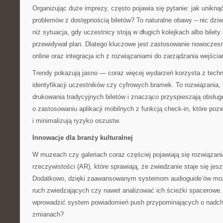
Organizując duże imprezy, często pojawia się pytanie: jak unikną
problemów z dostępnością biletów? To naturalne obawy – nic dzi
niż sytuacja, gdy uczestnicy stoją w długich kolejkach albo bilety
przewidywał plan. Dlatego kluczowe jest zastosowanie nowocze
online oraz integracja ich z rozwiązaniami do zarządzania wejści
Trendy pokazują jasno — coraz więcej wydarzeń korzysta z techn
identyfikacji uczestników czy cyfrowych bramek. To rozwiązania, 
drukowania tradycyjnych biletów i znacząco przyspieszają obsług
o zastosowaniu aplikacji mobilnych z funkcją check-in, które poz
i minimalizują ryzyko oszustw.
Innowacje dla branży kulturalnej
W muzeach czy galeriach coraz częściej pojawiają się rozwiązani
rzeczywistości (AR), które sprawiają, że zwiedzanie staje się jes
Dodatkowo, dzięki zaawansowanym systemom audioguide’ów możn
ruch zwiedzających czy nawet analizować ich ścieżki spacerowe. 
wprowadzić system powiadomień push przypominających o nadch
zmianach?