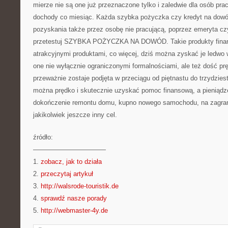
mierze nie są one już przeznaczone tylko i zaledwie dla osób pra
dochody co miesiąc. Każda szybka pożyczka czy kredyt na dowó
pozyskania także przez osobę nie pracującą, poprzez emeryta cz
przetestuj SZYBKA POŻYCZKA NA DOWÓD. Takie produkty fina
atrakcyjnymi produktami, co więcej, dziś można zyskać je ledwo 
one nie wyłącznie ograniczonymi formalnościami, ale też dość pr
przeważnie zostaje podjęta w przeciągu od piętnastu do trzydzie
można prędko i skutecznie uzyskać pomoc finansową, a pieniąd
dokończenie remontu domu, kupno nowego samochodu, na zagran
jakikolwiek jeszcze inny cel.
źródło:
———————————
1.
zobacz, jak to działa
2.
przeczytaj artykuł
3.
http://walsrode-touristik.de
4.
sprawdź nasze porady
5.
http://webmaster-4y.de