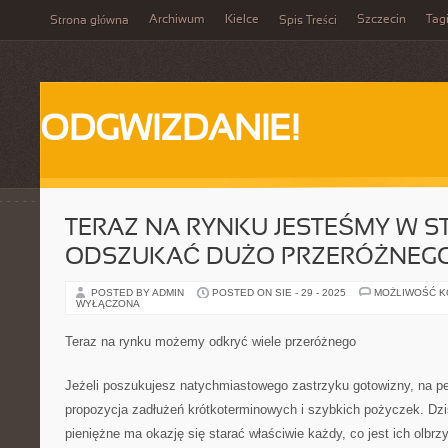
Archiwum
Kielce
Szczecin
Tag
Strona główna
Spis Treści
ODGWIZDANIE!
TERAZ NA RYNKU JESTEŚMY W S
ODSZUKAĆ DUŻO PRZERÓŻNEG
POSTED BY ADMIN
POSTED ON SIE - 29 - 2025
MOŻLIWOŚĆ 
WYŁĄCZONA
Teraz na rynku możemy odkryć wiele przeróżnego
Jeżeli poszukujesz natychmiastowego zastrzyku gotowizny, na pe
propozycja zadłużeń krótkoterminowych i szybkich pożyczek. Dzi
pieniężne ma okazję się starać właściwie każdy, co jest ich olbrz