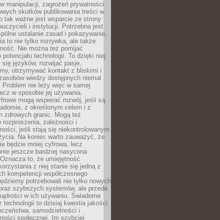
 manipulacji, zagrożeń prywatności
owych skutków publikowania treści w
go tak ważne jest wsparcie ze strony
uczycieli i instytucji. Potrzebna jest
pólne ustalanie zasad i pokazywanie,
ia to nie tylko rozrywka, ale także
lność. Nie można też pomijać
potencjału technologii. To dzięki niej
ć się języków, rozwijać pasje,
rmy, utrzymywać kontakt z bliskimi i
 zasobów wiedzy dostępnych niemal
 Problem nie leży więc w samej
 lecz w sposobie jej używania.
frowe mogą wspierać rozwój, jeśli są
adomie, z określonym celem i z
 zdrowych granic. Mogą też
 rozproszenia, zależności i
ości, jeśli stają się niekontrolowanym
życia. Na koniec warto zauważyć, że
ie będzie mniej cyfrowa, lecz
nie jeszcze bardziej nasycona
 Oznacza to, że umiejętność
orzystania z niej stanie się jedną z
h kompetencji współczesnego
ędziemy potrzebowali nie tylko nowych
coraz szybszych systemów, ale przede
ądrości w ich używaniu. Świadome
 technologii to dzisiaj kwestia jakości
eczeństwa, samodzielności i
ności społecznej. Im szybciej