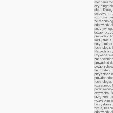
mechanizmów
czy długofal
sieci. Dlate
dorosłych, na
rozmowa, ws
że technolog
odpowiedzia
pozytywnego 
łatwiej uczy
prowadzić fi
korzystać z
natychmiast.
technologii,
Narzędzia cy
używane świ
zachowaniem
prowadzić do
powierzchown
tłem całego 
przyszłość n
prawdopodob
technologią.
rozsądnego k
podstawowyc
człowieka. B
urządzeń i 
wszystkim m
korzystanie z
życia, bezpi
odpowiedzial