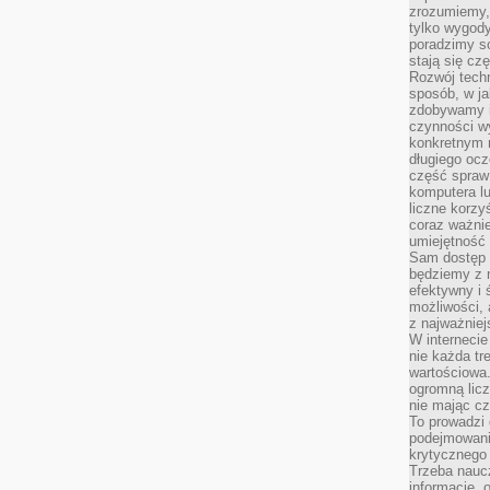
zrozumiemy,
tylko wygody,
poradzimy so
stają się cz
Rozwój techn
sposób, w ja
zdobywamy i
czynności w
konkretnym 
długiego oc
część spraw
komputera lu
liczne korzy
coraz ważnie
umiejętność 
Sam dostęp 
będziemy z 
efektywny i 
możliwości,
z najważniej
W interneci
nie każda tr
wartościowa.
ogromną licz
nie mając cz
To prowadzi
podejmowani
krytycznego 
Trzeba nauc
informacje, 