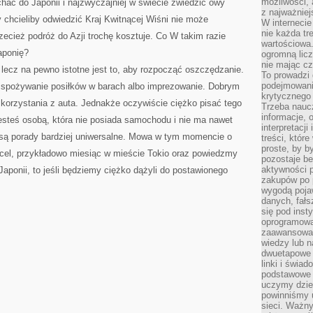
możliwości,
chać do Japonii i najzwyczajniej w świecie zwiedzić owy
z najważniej
y chcieliby odwiedzić Kraj Kwitnącej Wiśni nie może
W interneci
nie każda tr
zecież podróż do Azji trochę kosztuje. Co W takim razie
wartościowa.
aponię?
ogromną licz
nie mając cz
lecz na pewno istotne jest to, aby rozpocząć oszczędzanie.
To prowadzi
podejmowani
 spożywanie posiłków w barach albo imprezowanie. Dobrym
krytycznego 
korzystania z auta. Jednakże oczywiście ciężko pisać tego
Trzeba nauc
informacje, 
esteś osobą, która nie posiada samochodu i nie ma nawet
interpretacj
 są porady bardziej uniwersalne. Mowa w tym momencie o
treści, któr
proste, by b
e cel, przykładowo miesiąc w mieście Tokio oraz powiedzmy
pozostaje b
aktywności p
aponii, to jeśli będziemy ciężko dążyli do postawionego
zakupów po 
wygodą pojaw
danych, fał
się pod inst
oprogramowa
zaawansowan
wiedzy lub n
dwuetapowe l
linki i świa
podstawowe e
uczymy dziec
powinniśmy u
sieci. Ważn