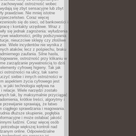
i i zachowywać ostrożność wobec
e wydają się zbyt sensacyjne lub zbyt
yły prawdziwe. Nie mniej istotne
ezpieczeństwo. Coraz więcej
rzeniosło się do sieci, od bankowości i
pracę i kontakty urzędowe. Wraz z
iły się jednak zagrożenia: wyłudzenia
szywe wiadomości, próby podszywania
ytucje, nieuczciwe sklepy czy złośliwe
nie. Wiele incydentów nie wynika z
ych ataków, lecz z pośpiechu, braku
admiernego zaufania. Silne hasła,
ogowanie, ostrożność przy klikaniu w
dome zarządzanie prywatnością to dziś
lementy cyfrowej higieny. Tak jak
i ostrożności na ulicy, tak samo
czyć siebie i innych ostrożności w
ym aspektem życia cyfrowego jest
, w jaki technologia wpływa na
 i relacje. Wiele narzędzi zostało
anych tak, by maksymalnie przyciągać
domienia, krótkie treści, algorytmy i
 przewijanie sprawiają, że łatwo
 ciągłego sprawdzania i reagowania.
trudnia dłuższe skupienie, pogłębia
nformacyjne i może osłabiać jakość
innymi ludźmi. Coraz więcej osób
potrzebuje większej kontroli nad
zanym online. Odpowiedzialne
z technologii nie oznacza jej