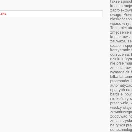
także sposób
koncentrację
zaprojektow
CZNE
uwagę. Powia
nieskończone
wpaść w rytm
To z kolei u
zmęczenie i
kontaktów z 
zauważa, że 
czasem spęd
korzystanie 
odrzucenia, 
dzięki który
nie przejmuj
zmienia rów
wymaga dziś
kilka lat te
programów, 
automatyzac
opartych na s
bardziej pow
nie kończy s
przeciwnie, 
wiedzy staje
zawodowego. 
zdobywać no
zmian, zysku
na rynku pra
do technolog