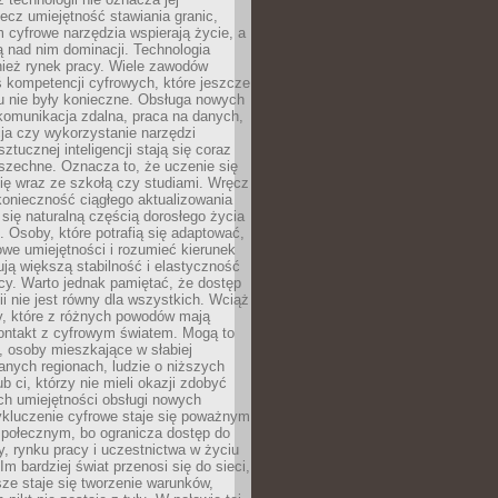
lecz umiejętność stawiania granic,
m cyfrowe narzędzia wspierają życie, a
ą nad nim dominacji. Technologia
nież rynek pracy. Wiele zawodów
 kompetencji cyfrowych, które jeszcze
mu nie były konieczne. Obsługa nowych
komunikacja zdalna, praca na danych,
ja czy wykorzystanie narzędzi
ztucznej inteligencji stają się coraz
szechne. Oznacza to, że uczenie się
ię wraz ze szkołą czy studiami. Wręcz
konieczność ciągłego aktualizowania
 się naturalną częścią dorosłego życia
Osoby, które potrafią się adaptować,
we umiejętności i rozumieć kierunek
ją większą stabilność i elastyczność
cy. Warto jednak pamiętać, że dostęp
ii nie jest równy dla wszystkich. Wciąż
py, które z różnych powodów mają
kontakt z cyfrowym światem. Mogą to
, osoby mieszkające w słabiej
nych regionach, ludzie o niższych
b ci, którzy nie mieli okazji zdobyć
h umiejętności obsługi nowych
ykluczenie cyfrowe staje się poważnym
połecznym, bo ogranicza dostęp do
y, rynku pracy i uczestnictwa w życiu
Im bardziej świat przenosi się do sieci,
ze staje się tworzenie warunków,