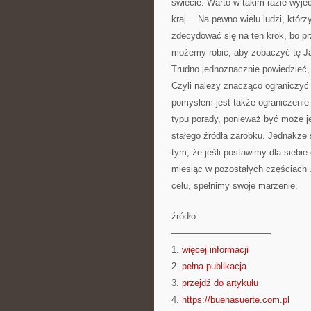
świecie. Warto w takim razie wyje
kraj… Na pewno wielu ludzi, którz
zdecydować się na ten krok, bo pr
możemy robić, aby zobaczyć tę J
Trudno jednoznacznie powiedzieć, 
Czyli należy znacząco ograniczyć
pomysłem jest także ograniczenie 
typu porady, ponieważ być może j
stałego źródła zarobku. Jednakże
tym, że jeśli postawimy dla siebi
miesiąc w pozostałych częściach J
celu, spełnimy swoje marzenie.
źródło:
———————————
1.
więcej informacji
2.
pełna publikacja
3.
przejdź do artykułu
4.
https://buenasuerte.com.pl