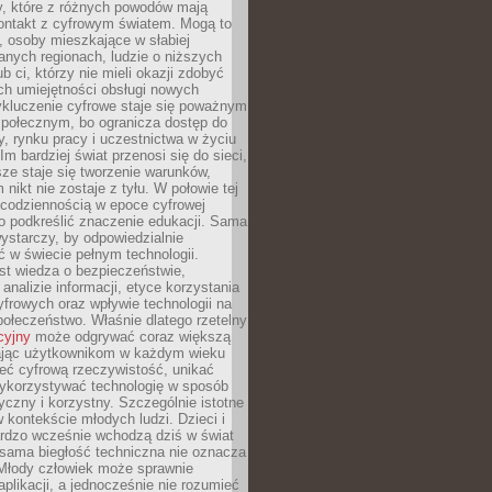
py, które z różnych powodów mają
kontakt z cyfrowym światem. Mogą to
, osoby mieszkające w słabiej
nych regionach, ludzie o niższych
b ci, którzy nie mieli okazji zdobyć
h umiejętności obsługi nowych
ykluczenie cyfrowe staje się poważnym
połecznym, bo ogranicza dostęp do
y, rynku pracy i uczestnictwa w życiu
Im bardziej świat przenosi się do sieci,
ze staje się tworzenie warunków,
 nikt nie zostaje z tyłu. W połowie tej
d codziennością w epoce cyfrowej
o podkreślić znaczenie edukacji. Sama
 wystarczy, by odpowiedzialnie
 w świecie pełnym technologii.
st wiedza o bezpieczeństwie,
 analizie informacji, etyce korzystania
yfrowych oraz wpływie technologii na
połeczeństwo. Właśnie dlatego rzetelny
cyjny
może odgrywać coraz większą
ając użytkownikom w każdym wieku
ieć cyfrową rzeczywistość, unikać
wykorzystywać technologię w sposób
yczny i korzystny. Szczególnie istotne
 w kontekście młodych ludzi. Dzieci i
ardzo wcześnie wchodzą dziś w świat
 sama biegłość techniczna nie oznacza
 Młody człowiek może sprawnie
aplikacji, a jednocześnie nie rozumieć