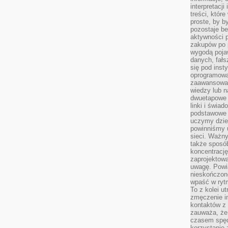
interpretacj
treści, któr
proste, by b
pozostaje b
aktywności p
zakupów po 
wygodą pojaw
danych, fał
się pod inst
oprogramowa
zaawansowan
wiedzy lub n
dwuetapowe l
linki i świa
podstawowe e
uczymy dziec
powinniśmy u
sieci. Ważn
także sposób
koncentrację
zaprojektow
uwagę. Powia
nieskończone
wpaść w rytm
To z kolei u
zmęczenie i
kontaktów z 
zauważa, że 
czasem spęd
korzystanie 