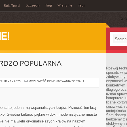
Szczecin
Tagi
Wietrznie
Tagi
Spis Treści
SUB
E!
ARDZO POPULARNA
Rozwój techn
sposób, w ja
zdobywamy i
czynności w
TURYSTKA
LIP - 4 - 2025
MOŻLIWOŚĆ KOMENTOWANIA
ZOSTAŁA
TO
konkretnym 
BARDZO
długiego oc
POPULARNA
część spraw
DZIEDZINA
komputera lu
liczne korzy
coraz ważnie
onia to jeden z najwspanialszych krajów. Przecież ten kraj
umiejętność 
ko. Świetna kultura, piękne widoki, modernistyczne miasta
Sam dostęp 
będziemy z 
nie nie ma wielu oryginalniejszych krajów na naszym
efektywny i 