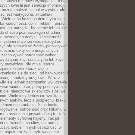
 ale stawia też nowe wymagania. Jedną
szych kwestii jest selekcja informacji.
e można znaleźć niemal wszystko, ale
eść jest wiarygodna, aktualna i
 Wiele osób każdego dnia styka się z
bą wiadomości, opinii, reklam i porad,
asu ani narzędzi, by ocenić ich jakość.
 do chaosu poznawczego i utrudnia
e rozsądnych decyzji. Umiejętność
myślenia staje się więc niezbędna.
zyć się sprawdzać źródła, porównywać
odróżniać fakty od emocjonalnych
i i zachowywać ostrożność wobec
e wydają się zbyt sensacyjne lub zbyt
yły prawdziwe. Nie mniej istotne
ezpieczeństwo. Coraz więcej
rzeniosło się do sieci, od bankowości i
pracę i kontakty urzędowe. Wraz z
iły się jednak zagrożenia: wyłudzenia
szywe wiadomości, próby podszywania
ytucje, nieuczciwe sklepy czy złośliwe
nie. Wiele incydentów nie wynika z
ych ataków, lecz z pośpiechu, braku
admiernego zaufania. Silne hasła,
ogowanie, ostrożność przy klikaniu w
dome zarządzanie prywatnością to dziś
lementy cyfrowej higieny. Tak jak
i ostrożności na ulicy, tak samo
czyć siebie i innych ostrożności w
ym aspektem życia cyfrowego jest