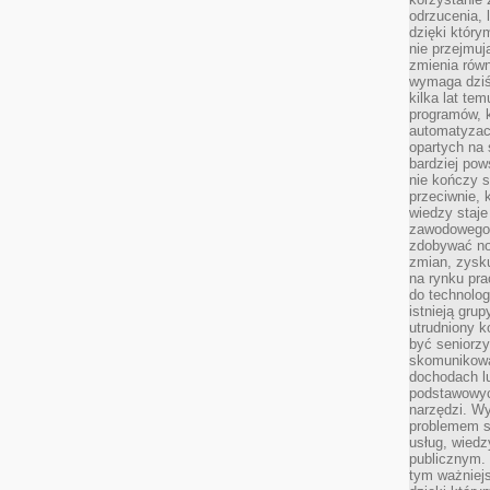
odrzucenia, 
dzięki który
nie przejmuj
zmienia rów
wymaga dziś
kilka lat te
programów, 
automatyzac
opartych na s
bardziej pow
nie kończy s
przeciwnie, 
wiedzy staje
zawodowego. 
zdobywać no
zmian, zysku
na rynku pra
do technolog
istnieją gru
utrudniony 
być seniorzy
skomunikowa
dochodach lu
podstawowyc
narzędzi. W
problemem s
usług, wiedz
publicznym. 
tym ważniejs