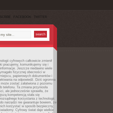
SCRIBE
FACEBOOK
TWITTER
ologii cyfrowych całkowicie zmienił
ki pracujemy, komunikujemy się i
nformacje. Jeszcze niedawno wiele
ymagało fizycznej obecności w
miejscu, papierowych dokumentów i
zekiwania na odpowiedź. Dziś ogromna
 może zostać załatwiona z poziomu
b telefonu. Ta zmiana przyniosła
ści, ale jednocześnie sprawiła, że
jszą kompetencją stała się
rozsądnego korzystania z technologii.
do narzędzi nie gwarantuje bowiem, że
nich korzystać w sposób bezpieczny,
świadomy. Cyfrowy świat daje wielkie