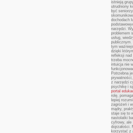
istnieją gru
utrudniony 
być seniorzy
skomunikowa
dochodach lu
podstawowyc
narzędzi. W
problemem s
usług, wiedz
publicznym. 
tym ważniejs
dzięki którym
refleksji na
trzeba mocn
intuicja nie
funkcjonować
Potrzebna je
prywatności,
z narzędzi c
psychikę i s
portal eduka
rolę, pomag
lepiej rozum
zagrożeń i 
mądry, prakt
staje się to
nastolatki b
cyfrowy, ale
dojrzałości.
korzystać z 