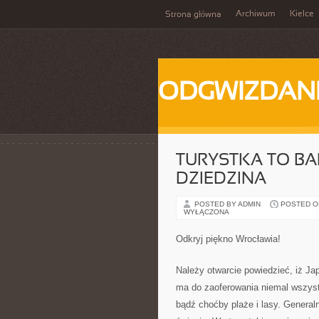
Archiwum
Kielce
Strona główna
ODGWIZDANI
TURYSTKA TO B
DZIEDZINA
POSTED BY ADMIN
POSTED ON 
WYŁĄCZONA
Odkryj piękno Wrocławia!
Należy otwarcie powiedzieć, iż Jap
ma do zaoferowania niemal wszyst
bądź choćby plaże i lasy. General