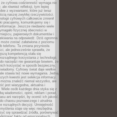
 że cyfrowa codzienność wymaga nie
 ale również refleksji, tym lepiej
bie z wyzwaniami, które już teraz
ęścią naszej zwykłej rzeczywistości.
ologii cyfrowych całkowicie zmienił
ki pracujemy, komunikujemy się i
nformacje. Jeszcze niedawno wiele
ymagało fizycznej obecności w
miejscu, papierowych dokumentów i
zekiwania na odpowiedź. Dziś ogromna
 może zostać załatwiona z poziomu
b telefonu. Ta zmiana przyniosła
ści, ale jednocześnie sprawiła, że
jszą kompetencją stała się
rozsądnego korzystania z technologii.
do narzędzi nie gwarantuje bowiem, że
nich korzystać w sposób bezpieczny,
świadomy. Cyfrowy świat daje wielkie
 ale stawia też nowe wymagania. Jedną
szych kwestii jest selekcja informacji.
e można znaleźć niemal wszystko, ale
eść jest wiarygodna, aktualna i
 Wiele osób każdego dnia styka się z
bą wiadomości, opinii, reklam i porad,
asu ani narzędzi, by ocenić ich jakość.
 do chaosu poznawczego i utrudnia
e rozsądnych decyzji. Umiejętność
myślenia staje się więc niezbędna.
zyć się sprawdzać źródła, porównywać
odróżniać fakty od emocjonalnych