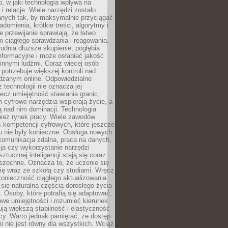
, w jaki technologia wpływa na
 i relacje. Wiele narzędzi zostało
anych tak, by maksymalnie przyciągać
domienia, krótkie treści, algorytmy i
 przewijanie sprawiają, że łatwo
 ciągłego sprawdzania i reagowania.
trudnia dłuższe skupienie, pogłębia
nformacyjne i może osłabiać jakość
innymi ludźmi. Coraz więcej osób
potrzebuje większej kontroli nad
zanym online. Odpowiedzialne
z technologii nie oznacza jej
lecz umiejętność stawiania granic,
m cyfrowe narzędzia wspierają życie, a
ą nad nim dominacji. Technologia
nież rynek pracy. Wiele zawodów
 kompetencji cyfrowych, które jeszcze
mu nie były konieczne. Obsługa nowych
komunikacja zdalna, praca na danych,
ja czy wykorzystanie narzędzi
ztucznej inteligencji stają się coraz
szechne. Oznacza to, że uczenie się
ię wraz ze szkołą czy studiami. Wręcz
konieczność ciągłego aktualizowania
 się naturalną częścią dorosłego życia
Osoby, które potrafią się adaptować,
we umiejętności i rozumieć kierunek
ją większą stabilność i elastyczność
cy. Warto jednak pamiętać, że dostęp
ii nie jest równy dla wszystkich. Wciąż