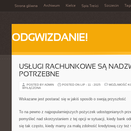
Archiwum
Kielce
Szczecin
Tag
Strona główna
Spis Treści
ODGWIZDANIE!
USŁUGI RACHUNKOWE SĄ NADZ
POTRZEBNE
POSTED BY ADMIN
POSTED ON LIP - 11 - 2025
MOŻLIWOŚĆ K
WYŁĄCZONA
Wskazane jest postarać się w jakiś sposób o swoją przyszłość
To na pewno z najpopularniejszych pożyczek udostępnianych prze
pomyśleć nad skorzystaniem z tej opcji w sytuacji, kiedy bank o
się tak często, kiedy mamy za małą zdolność kredytową czy też