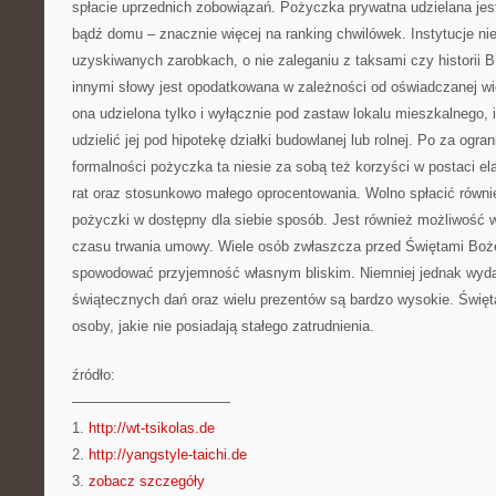
spłacie uprzednich zobowiązań. Pożyczka prywatna udzielana je
bądź domu – znacznie więcej na ranking chwilówek. Instytucje ni
uzyskiwanych zarobkach, o nie zaleganiu z taksami czy historii 
innymi słowy jest opodatkowana w zależności od oświadczanej wi
ona udzielona tylko i wyłącznie pod zastaw lokalu mieszkalnego, 
udzielić jej pod hipotekę działki budowlanej lub rolnej. Po za og
formalności pożyczka ta niesie za sobą też korzyści w postaci e
rat oraz stosunkowo małego oprocentowania. Wolno spłacić równi
pożyczki w dostępny dla siebie sposób. Jest również możliwość w
czasu trwania umowy. Wiele osób zwłaszcza przed Świętami Boż
spowodować przyjemność własnym bliskim. Niemniej jednak wydat
świątecznych dań oraz wielu prezentów są bardzo wysokie. Świę
osoby, jakie nie posiadają stałego zatrudnienia.
źródło:
———————————
1.
http://wt-tsikolas.de
2.
http://yangstyle-taichi.de
3.
zobacz szczegóły