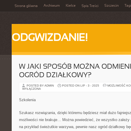
Archiwum
Kielce
Szczecin
Tag
Strona główna
Spis Treści
ODGWIZDANIE!
W JAKI SPOSÓB MOŻNA ODMIEN
OGRÓD DZIAŁKOWY?
POSTED BY ADMIN
POSTED ON LIP - 3 - 2025
MOŻLIWOŚĆ K
WYŁĄCZONA
Szkolenia
Szukasz rozwiązania, dzięki któremu będziesz miał dużo fajniejs
możliwości nie brakuje… Można powiedzieć, że wszystko zależy o
na przykład świeżutkie warzywa, pewnie nasz ogród działkowy bę