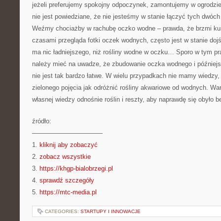
jeżeli preferujemy spokojny odpoczynek, zamontujemy w ogrodz
nie jest powiedziane, że nie jesteśmy w stanie łączyć tych dwóch
Weźmy chociażby w rachubę oczko wodne – prawda, że brzmi ku
czasami przegląda fotki oczek wodnych, często jest w stanie dojś
ma nic ładniejszego, niż rośliny wodne w oczku… Sporo w tym pr
należy mieć na uwadze, że zbudowanie oczka wodnego i później
nie jest tak bardzo łatwe. W wielu przypadkach nie mamy wiedzy
zielonego pojęcia jak odróżnić rośliny akwariowe od wodnych. Wa
własnej wiedzy odnośnie roślin i reszty, aby naprawdę się obyło
źródło:
———————————
1.
kliknij aby zobaczyć
2.
zobacz wszystkie
3.
https://khgp-bialobrzegi.pl
4.
sprawdź szczegóły
5.
https://mtc-media.pl
CATEGORIES:
STARTUPY I INNOWACJE