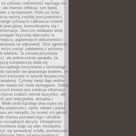
 że cyfrowa codzienność wymaga nie
 ale również refleksji, tym lepiej
bie z wyzwaniami, które już teraz
ęścią naszej zwykłej rzeczywistości.
ologii cyfrowych całkowicie zmienił
ki pracujemy, komunikujemy się i
nformacje. Jeszcze niedawno wiele
ymagało fizycznej obecności w
miejscu, papierowych dokumentów i
zekiwania na odpowiedź. Dziś ogromna
 może zostać załatwiona z poziomu
b telefonu. Ta zmiana przyniosła
ści, ale jednocześnie sprawiła, że
jszą kompetencją stała się
rozsądnego korzystania z technologii.
do narzędzi nie gwarantuje bowiem, że
nich korzystać w sposób bezpieczny,
świadomy. Cyfrowy świat daje wielkie
 ale stawia też nowe wymagania. Jedną
szych kwestii jest selekcja informacji.
e można znaleźć niemal wszystko, ale
eść jest wiarygodna, aktualna i
 Wiele osób każdego dnia styka się z
bą wiadomości, opinii, reklam i porad,
asu ani narzędzi, by ocenić ich jakość.
 do chaosu poznawczego i utrudnia
e rozsądnych decyzji. Umiejętność
myślenia staje się więc niezbędna.
zyć się sprawdzać źródła, porównywać
odróżniać fakty od emocjonalnych