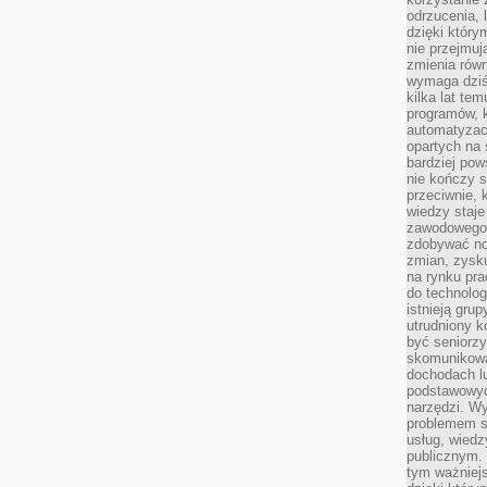
odrzucenia, 
dzięki który
nie przejmuj
zmienia rów
wymaga dziś
kilka lat te
programów, 
automatyzac
opartych na s
bardziej pow
nie kończy s
przeciwnie, 
wiedzy staje
zawodowego. 
zdobywać no
zmian, zysku
na rynku pra
do technolog
istnieją gru
utrudniony 
być seniorzy
skomunikowa
dochodach lu
podstawowyc
narzędzi. W
problemem s
usług, wiedz
publicznym. 
tym ważniejs