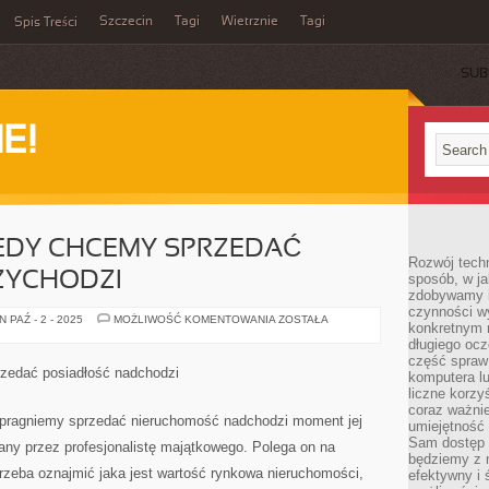
Szczecin
Tagi
Wietrznie
Tagi
Spis Treści
SUB
E!
IEDY CHCEMY SPRZEDAĆ
Rozwój techn
ZYCHODZI
sposób, w ja
zdobywamy i
czynności w
W
 PAŹ - 2 - 2025
MOŻLIWOŚĆ KOMENTOWANIA
ZOSTAŁA
konkretnym 
MOMENCIE,
KIEDY
długiego oc
CHCEMY
część spraw
SPRZEDAĆ
zedać posiadłość nadchodzi
komputera lu
POSIADŁOŚĆ
PRZYCHODZI
liczne korzy
coraz ważnie
 pragniemy sprzedać nieruchomość nadchodzi moment jej
umiejętność 
Sam dostęp 
any przez profesjonalistę majątkowego. Polega on na
będziemy z 
rzeba oznajmić jaka jest wartość rynkowa nieruchomości,
efektywny i 