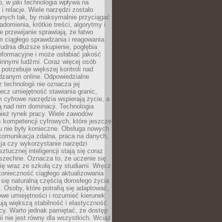
, w jaki technologia wpływa na
 i relacje. Wiele narzędzi zostało
anych tak, by maksymalnie przyciągać
domienia, krótkie treści, algorytmy i
 przewijanie sprawiają, że łatwo
 ciągłego sprawdzania i reagowania.
trudnia dłuższe skupienie, pogłębia
nformacyjne i może osłabiać jakość
innymi ludźmi. Coraz więcej osób
potrzebuje większej kontroli nad
zanym online. Odpowiedzialne
z technologii nie oznacza jej
lecz umiejętność stawiania granic,
m cyfrowe narzędzia wspierają życie, a
ą nad nim dominacji. Technologia
nież rynek pracy. Wiele zawodów
 kompetencji cyfrowych, które jeszcze
mu nie były konieczne. Obsługa nowych
komunikacja zdalna, praca na danych,
ja czy wykorzystanie narzędzi
ztucznej inteligencji stają się coraz
szechne. Oznacza to, że uczenie się
ię wraz ze szkołą czy studiami. Wręcz
konieczność ciągłego aktualizowania
 się naturalną częścią dorosłego życia
Osoby, które potrafią się adaptować,
we umiejętności i rozumieć kierunek
ją większą stabilność i elastyczność
cy. Warto jednak pamiętać, że dostęp
ii nie jest równy dla wszystkich. Wciąż