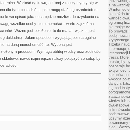
możliwości,
atastralna. Wartość rynkowa, o której z reguły słyszy się w
z najważniej
W interneci
ana dla tych posiadłości, jakie mogą stać się przedmiotem
nie każda tr
acunkowo opisać jaka cena będzie możliwa do uzyskania na
wartościowa.
ogromną licz
wagę wszelkie cechy nieruchomości – warto zajrzeć na
nie mając cz
.info/. Ważne jest położenie, to ile ma lat, w jakim jest
To prowadzi
podejmowani
 się dokładniej. Jakim sposobem wyglądają poszczególne
krytycznego 
Trzeba nauc
anie na daną nieruchomość itp. Wycena jest
informacje, 
 złożonym procesem. Wymaga obfitej wiedzy oraz zdolności
interpretacj
treści, któr
e składowe, nawet najmniejsze należy połączyć ze sobą, by
proste, by b
osiadłości.
pozostaje b
aktywności p
zakupów po 
wygodą pojaw
danych, fał
się pod inst
oprogramowa
zaawansowan
wiedzy lub n
dwuetapowe l
linki i świa
podstawowe e
uczymy dziec
powinniśmy u
sieci. Ważn