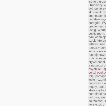
istnieją gru
utrudniony 
być seniorzy
skomunikowa
dochodach lu
podstawowyc
narzędzi. W
problemem s
usług, wiedz
publicznym. 
tym ważniejs
dzięki którym
refleksji na
trzeba mocn
intuicja nie
funkcjonować
Potrzebna je
prywatności,
z narzędzi c
psychikę i s
portal eduka
rolę, pomag
lepiej rozum
zagrożeń i 
mądry, prakt
staje się to
nastolatki b
cyfrowy, ale
dojrzałości.
korzystać z 