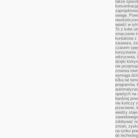
także sposób
koncentrację
zaprojektow
uwagę. Powia
nieskończone
wpaść w rytm
To z kolei u
zmęczenie i
kontaktów z 
zauważa, że 
czasem spęd
korzystanie 
odrzucenia, 
dzięki który
nie przejmuj
zmienia rów
wymaga dziś
kilka lat te
programów, 
automatyzac
opartych na s
bardziej pow
nie kończy s
przeciwnie, 
wiedzy staje
zawodowego. 
zdobywać no
zmian, zysku
na rynku pra
do technolog