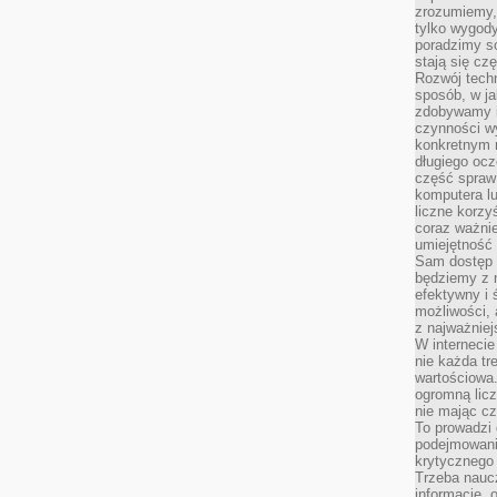
zrozumiemy,
tylko wygody,
poradzimy so
stają się cz
Rozwój techn
sposób, w ja
zdobywamy i
czynności w
konkretnym 
długiego oc
część spraw
komputera lu
liczne korzy
coraz ważnie
umiejętność 
Sam dostęp 
będziemy z 
efektywny i 
możliwości,
z najważniej
W interneci
nie każda tr
wartościowa.
ogromną licz
nie mając cz
To prowadzi
podejmowani
krytycznego 
Trzeba nauc
informacje, 