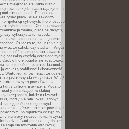
lecz umiejętność stawiania granic,
m cyfrowe narzędzia wspierają życie, a
ą nad nim dominacji. Technologia
nież rynek pracy. Wiele zawodów
 kompetencji cyfrowych, które jeszcze
mu nie były konieczne. Obsługa nowych
komunikacja zdalna, praca na danych,
ja czy wykorzystanie narzędzi
ztucznej inteligencji stają się coraz
szechne. Oznacza to, że uczenie się
ię wraz ze szkołą czy studiami. Wręcz
konieczność ciągłego aktualizowania
 się naturalną częścią dorosłego życia
Osoby, które potrafią się adaptować,
we umiejętności i rozumieć kierunek
ją większą stabilność i elastyczność
cy. Warto jednak pamiętać, że dostęp
ii nie jest równy dla wszystkich. Wciąż
py, które z różnych powodów mają
kontakt z cyfrowym światem. Mogą to
, osoby mieszkające w słabiej
nych regionach, ludzie o niższych
b ci, którzy nie mieli okazji zdobyć
h umiejętności obsługi nowych
ykluczenie cyfrowe staje się poważnym
połecznym, bo ogranicza dostęp do
y, rynku pracy i uczestnictwa w życiu
Im bardziej świat przenosi się do sieci,
ze staje się tworzenie warunków,