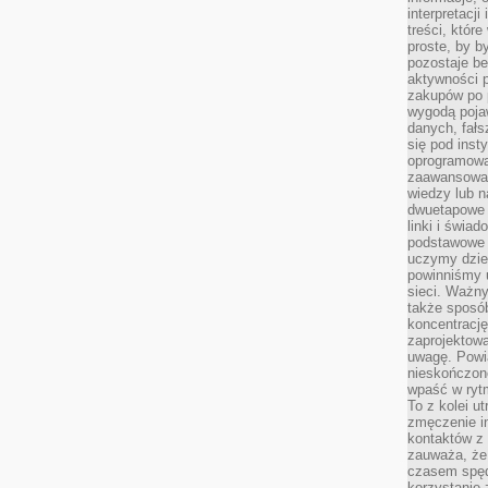
interpretacj
treści, któr
proste, by b
pozostaje b
aktywności p
zakupów po 
wygodą pojaw
danych, fał
się pod inst
oprogramowa
zaawansowan
wiedzy lub n
dwuetapowe l
linki i świa
podstawowe e
uczymy dziec
powinniśmy u
sieci. Ważn
także sposób
koncentrację
zaprojektow
uwagę. Powia
nieskończone
wpaść w rytm
To z kolei u
zmęczenie i
kontaktów z 
zauważa, że 
czasem spęd
korzystanie 