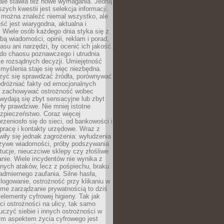
 ale stawia też nowe wymagania. Jedną
szych kwestii jest selekcja informacji.
e można znaleźć niemal wszystko, ale
eść jest wiarygodna, aktualna i
 Wiele osób każdego dnia styka się z
bą wiadomości, opinii, reklam i porad,
asu ani narzędzi, by ocenić ich jakość.
 do chaosu poznawczego i utrudnia
e rozsądnych decyzji. Umiejętność
myślenia staje się więc niezbędna.
zyć się sprawdzać źródła, porównywać
odróżniać fakty od emocjonalnych
i i zachowywać ostrożność wobec
e wydają się zbyt sensacyjne lub zbyt
yły prawdziwe. Nie mniej istotne
ezpieczeństwo. Coraz więcej
rzeniosło się do sieci, od bankowości i
pracę i kontakty urzędowe. Wraz z
iły się jednak zagrożenia: wyłudzenia
szywe wiadomości, próby podszywania
ytucje, nieuczciwe sklepy czy złośliwe
nie. Wiele incydentów nie wynika z
ych ataków, lecz z pośpiechu, braku
admiernego zaufania. Silne hasła,
ogowanie, ostrożność przy klikaniu w
dome zarządzanie prywatnością to dziś
lementy cyfrowej higieny. Tak jak
i ostrożności na ulicy, tak samo
czyć siebie i innych ostrożności w
ym aspektem życia cyfrowego jest