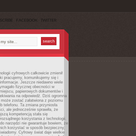
SCRIBE
FACEBOOK
TWITTER
ologii cyfrowych całkowicie zmienił
ki pracujemy, komunikujemy się i
nformacje. Jeszcze niedawno wiele
ymagało fizycznej obecności w
miejscu, papierowych dokumentów i
zekiwania na odpowiedź. Dziś ogromna
 może zostać załatwiona z poziomu
b telefonu. Ta zmiana przyniosła
ści, ale jednocześnie sprawiła, że
jszą kompetencją stała się
rozsądnego korzystania z technologii.
do narzędzi nie gwarantuje bowiem, że
nich korzystać w sposób bezpieczny,
świadomy. Cyfrowy świat daje wielkie