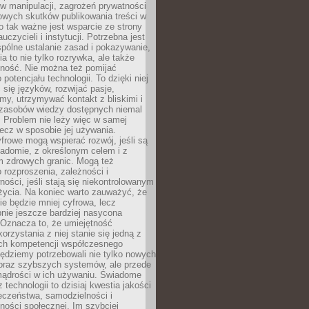
 manipulacji, zagrożeń prywatności
owych skutków publikowania treści w
go tak ważne jest wsparcie ze strony
uczycieli i instytucji. Potrzebna jest
pólne ustalanie zasad i pokazywanie,
ia to nie tylko rozrywka, ale także
lność. Nie można też pomijać
potencjału technologii. To dzięki niej
ć się języków, rozwijać pasje,
rmy, utrzymywać kontakt z bliskimi i
 zasobów wiedzy dostępnych niemal
 Problem nie leży więc w samej
 lecz w sposobie jej używania.
frowe mogą wspierać rozwój, jeśli są
adomie, z określonym celem i z
 zdrowych granic. Mogą też
 rozproszenia, zależności i
ości, jeśli stają się niekontrolowanym
życia. Na koniec warto zauważyć, że
ie będzie mniej cyfrowa, lecz
nie jeszcze bardziej nasycona
 Oznacza to, że umiejętność
orzystania z niej stanie się jedną z
h kompetencji współczesnego
ędziemy potrzebowali nie tylko nowych
coraz szybszych systemów, ale przede
ądrości w ich używaniu. Świadome
 technologii to dzisiaj kwestia jakości
eczeństwa, samodzielności i
ności społecznej. Im szybciej