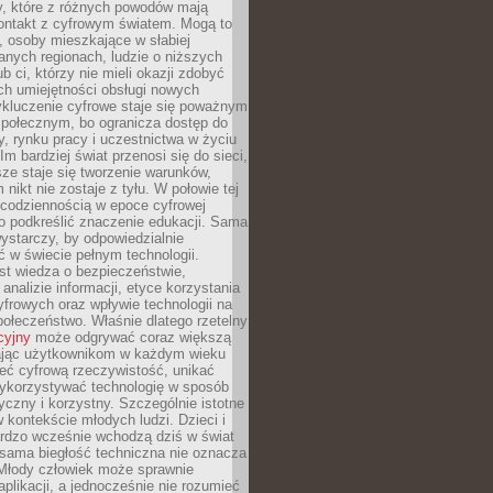
py, które z różnych powodów mają
kontakt z cyfrowym światem. Mogą to
, osoby mieszkające w słabiej
nych regionach, ludzie o niższych
b ci, którzy nie mieli okazji zdobyć
h umiejętności obsługi nowych
ykluczenie cyfrowe staje się poważnym
połecznym, bo ogranicza dostęp do
y, rynku pracy i uczestnictwa w życiu
Im bardziej świat przenosi się do sieci,
ze staje się tworzenie warunków,
 nikt nie zostaje z tyłu. W połowie tej
d codziennością w epoce cyfrowej
o podkreślić znaczenie edukacji. Sama
 wystarczy, by odpowiedzialnie
 w świecie pełnym technologii.
st wiedza o bezpieczeństwie,
 analizie informacji, etyce korzystania
yfrowych oraz wpływie technologii na
połeczeństwo. Właśnie dlatego rzetelny
cyjny
może odgrywać coraz większą
ając użytkownikom w każdym wieku
ieć cyfrową rzeczywistość, unikać
wykorzystywać technologię w sposób
yczny i korzystny. Szczególnie istotne
 w kontekście młodych ludzi. Dzieci i
ardzo wcześnie wchodzą dziś w świat
 sama biegłość techniczna nie oznacza
 Młody człowiek może sprawnie
aplikacji, a jednocześnie nie rozumieć