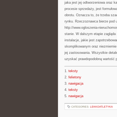
jaka jest jej odtworzeniowa oraz k
procesie sprzedaży, jest formułow
obrotu. Oznacza to, że trzeba sz
rynku. Rzeczoznawca bierze pod u
http://www.ogloszenia-nieruchomosci
stanie. W dalszym etapie zagląda
instalacje, jakie jest zapotrzebow
skomplikowanym oraz niezmiernie
jej zastosowania. Wszystkie detal
uzyskać prawdopodobną wartość p
1.
teksty
2.
felietony
3.
nawigacja
4.
teksty
5.
nawigacja
CATEGORIES:
LEKKOATLETYKA