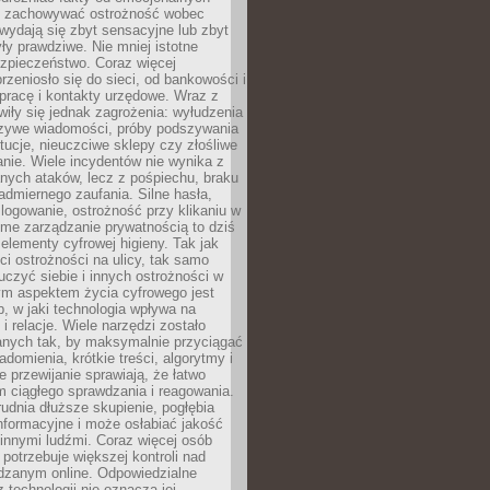
i i zachowywać ostrożność wobec
e wydają się zbyt sensacyjne lub zbyt
yły prawdziwe. Nie mniej istotne
ezpieczeństwo. Coraz więcej
rzeniosło się do sieci, od bankowości i
pracę i kontakty urzędowe. Wraz z
iły się jednak zagrożenia: wyłudzenia
szywe wiadomości, próby podszywania
ytucje, nieuczciwe sklepy czy złośliwe
nie. Wiele incydentów nie wynika z
ych ataków, lecz z pośpiechu, braku
admiernego zaufania. Silne hasła,
ogowanie, ostrożność przy klikaniu w
dome zarządzanie prywatnością to dziś
lementy cyfrowej higieny. Tak jak
i ostrożności na ulicy, tak samo
czyć siebie i innych ostrożności w
ym aspektem życia cyfrowego jest
, w jaki technologia wpływa na
 i relacje. Wiele narzędzi zostało
anych tak, by maksymalnie przyciągać
domienia, krótkie treści, algorytmy i
 przewijanie sprawiają, że łatwo
 ciągłego sprawdzania i reagowania.
trudnia dłuższe skupienie, pogłębia
nformacyjne i może osłabiać jakość
innymi ludźmi. Coraz więcej osób
potrzebuje większej kontroli nad
zanym online. Odpowiedzialne
z technologii nie oznacza jej