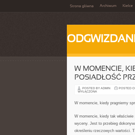
Archiwum
Kielce
Strona główna
ODGWIZDANI
W MOMENCIE, K
POSIADŁOŚĆ PR
POSTED BY ADMIN
POSTED ON
WYŁĄCZONA
W momencie, kiedy pragniemy spr
W momencie, kiedy tak właściwie
wyceny. Jest to przebieg dokonyw
określeniu rzeczowych wartości. T