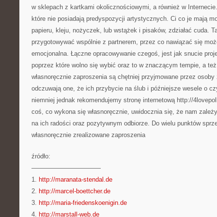
w sklepach z kartkami okolicznościowymi, a również w Internecie.
które nie posiadają predyspozycji artystycznych. Ci co je mają m
papieru, kleju, nożyczek, lub wstążek i pisaków, zdziałać cuda.
przygotowywać wspólnie z partnerem, przez co nawiązać się moż
emocjonalna. Łączne opracowywanie czegoś, jest jak snucie proj
poprzez które wolno się wybić oraz to w znaczącym tempie, a też
własnoręcznie zaproszenia są chętniej przyjmowane przez osoby
odczuwają one, że ich przybycie na ślub i późniejsze wesele o 
niemniej jednak rekomendujemy stronę internetową http://4lovep
coś, co wykona się własnoręcznie, uwidocznia się, że nam zależy
na ich radości oraz pozytywnym odbiorze. Do wielu punktów spr
własnoręcznie zrealizowane zaproszenia
źródło:
———————————
1.
http://maranata-stendal.de
2.
http://marcel-boettcher.de
3.
http://maria-friedenskoenigin.de
4.
http://marstall-web.de