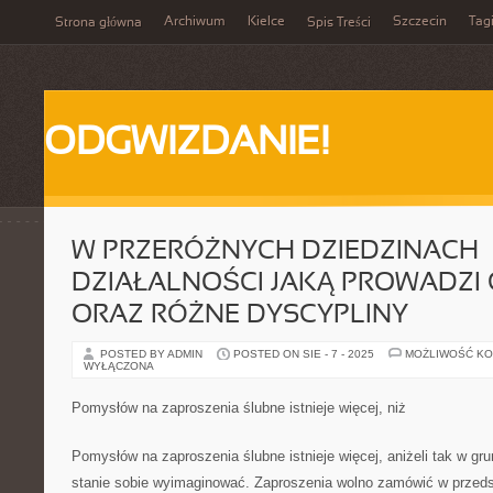
Archiwum
Kielce
Szczecin
Tag
Strona główna
Spis Treści
ODGWIZDANIE!
W PRZERÓŻNYCH DZIEDZINACH
DZIAŁALNOŚCI JAKĄ PROWADZI 
ORAZ RÓŻNE DYSCYPLINY
POSTED BY ADMIN
POSTED ON SIE - 7 - 2025
MOŻLIWOŚĆ K
WYŁĄCZONA
Pomysłów na zaproszenia ślubne istnieje więcej, niż
Pomysłów na zaproszenia ślubne istnieje więcej, aniżeli tak w gr
stanie sobie wyimaginować. Zaproszenia wolno zamówić w przeds