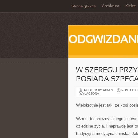
Archiwum
Kielce
Strona główna
ODGWIZDANI
W SZEREGU PRZY
POSIADA SZPEC
POSTED BY ADMIN
POSTED ON 
WYŁĄCZONA
Wielokrotnie jest tak, że ktoś po
Wzrost techniczny jakiego jesteś
dziedzinę życia. I naprawdę jest to
tradycyjna medycyna chińska. Jako