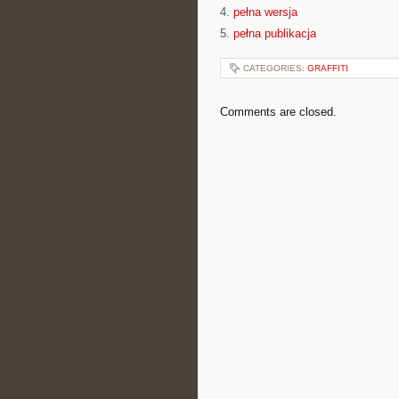
4.
pełna wersja
5.
pełna publikacja
CATEGORIES:
GRAFFITI
Comments are closed.