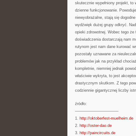
skutecznie wypełniony projekt, to
dzienne funkcjonowanie. Powoduje,
niewyobrażalne, stają się dogodne
wydźwięk dużej grupy odkryć. Nad
opieki zdrowotnej. Wobec tego że t
doświadczenia dostarczają nam m
rutynom jest nam dane kurować wsp
pozostały uznawane za nieuleczal
problemów jak na przykład chociaż
kompletnie, niemniej jednak powod
właściwie wykryta, to jest akcept
drastycznym skutkom. Z tego pow
codziennie gigantycznej liczby istn
źródło:
———————————
1.
http://oktoberfest-muelheim.de
2.
http://oster-dao.de
3.
http://paincircuits.de