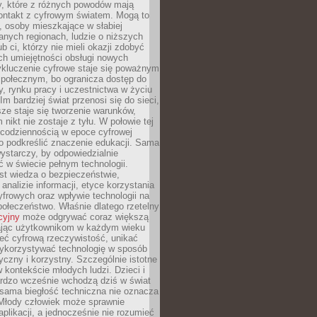
py, które z różnych powodów mają
kontakt z cyfrowym światem. Mogą to
, osoby mieszkające w słabiej
nych regionach, ludzie o niższych
b ci, którzy nie mieli okazji zdobyć
h umiejętności obsługi nowych
ykluczenie cyfrowe staje się poważnym
połecznym, bo ogranicza dostęp do
y, rynku pracy i uczestnictwa w życiu
Im bardziej świat przenosi się do sieci,
ze staje się tworzenie warunków,
 nikt nie zostaje z tyłu. W połowie tej
d codziennością w epoce cyfrowej
o podkreślić znaczenie edukacji. Sama
 wystarczy, by odpowiedzialnie
 w świecie pełnym technologii.
st wiedza o bezpieczeństwie,
 analizie informacji, etyce korzystania
yfrowych oraz wpływie technologii na
połeczeństwo. Właśnie dlatego rzetelny
cyjny
może odgrywać coraz większą
ając użytkownikom w każdym wieku
ieć cyfrową rzeczywistość, unikać
wykorzystywać technologię w sposób
yczny i korzystny. Szczególnie istotne
 w kontekście młodych ludzi. Dzieci i
ardzo wcześnie wchodzą dziś w świat
 sama biegłość techniczna nie oznacza
 Młody człowiek może sprawnie
aplikacji, a jednocześnie nie rozumieć