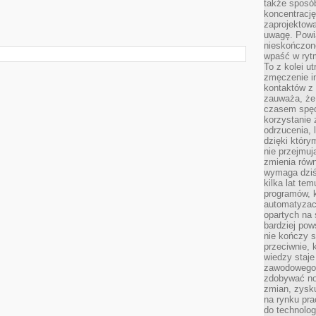
także sposób
koncentrację
zaprojektow
uwagę. Powia
nieskończone
wpaść w rytm
To z kolei u
zmęczenie i
kontaktów z 
zauważa, że 
czasem spęd
korzystanie 
odrzucenia, 
dzięki który
nie przejmuj
zmienia rów
wymaga dziś
kilka lat te
programów, 
automatyzac
opartych na s
bardziej pow
nie kończy s
przeciwnie, 
wiedzy staje
zawodowego. 
zdobywać no
zmian, zysku
na rynku pra
do technolog