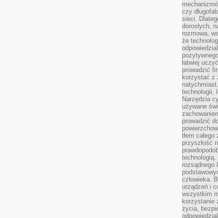
mechanizmów
czy długofal
sieci. Dlate
dorosłych, na
rozmowa, ws
że technolog
odpowiedzia
pozytywnego 
łatwiej uczy
prowadzić fi
korzystać z
natychmiast.
technologii,
Narzędzia cy
używane świ
zachowaniem
prowadzić do
powierzchown
tłem całego 
przyszłość n
prawdopodob
technologią.
rozsądnego k
podstawowyc
człowieka. B
urządzeń i 
wszystkim m
korzystanie z
życia, bezpi
odpowiedzial