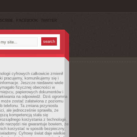
SCRIBE
FACEBOOK
TWITTER
ologii cyfrowych całkowicie zmienił
ki pracujemy, komunikujemy się i
nformacje. Jeszcze niedawno wiele
ymagało fizycznej obecności w
miejscu, papierowych dokumentów i
zekiwania na odpowiedź. Dziś ogromna
 może zostać załatwiona z poziomu
b telefonu. Ta zmiana przyniosła
ści, ale jednocześnie sprawiła, że
jszą kompetencją stała się
rozsądnego korzystania z technologii.
do narzędzi nie gwarantuje bowiem, że
nich korzystać w sposób bezpieczny,
świadomy. Cyfrowy świat daje wielkie