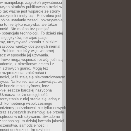
 manipulacji, zagrożeń prywatności
owych skutków publikowania treści w
go tak ważne jest wsparcie ze strony
uczycieli i instytucji. Potrzebna jest
pólne ustalanie zasad i pokazywanie,
ia to nie tylko rozrywka, ale także
lność. Nie można też pomijać
potencjału technologii. To dzięki niej
ć się języków, rozwijać pasje,
rmy, utrzymywać kontakt z bliskimi i
 zasobów wiedzy dostępnych niemal
 Problem nie leży więc w samej
 lecz w sposobie jej używania.
frowe mogą wspierać rozwój, jeśli są
adomie, z określonym celem i z
 zdrowych granic. Mogą też
 rozproszenia, zależności i
ości, jeśli stają się niekontrolowanym
życia. Na koniec warto zauważyć, że
ie będzie mniej cyfrowa, lecz
nie jeszcze bardziej nasycona
 Oznacza to, że umiejętność
orzystania z niej stanie się jedną z
h kompetencji współczesnego
ędziemy potrzebowali nie tylko nowych
coraz szybszych systemów, ale przede
ądrości w ich używaniu. Świadome
 technologii to dzisiaj kwestia jakości
eczeństwa, samodzielności i
ności społecznej. Im szybciej