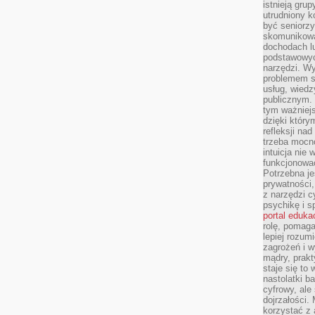
istnieją gru
utrudniony 
być seniorzy
skomunikowa
dochodach lu
podstawowyc
narzędzi. W
problemem s
usług, wiedz
publicznym. 
tym ważniejs
dzięki którym
refleksji na
trzeba mocn
intuicja nie
funkcjonować
Potrzebna je
prywatności,
z narzędzi c
psychikę i s
portal eduka
rolę, pomag
lepiej rozum
zagrożeń i 
mądry, prakt
staje się to
nastolatki b
cyfrowy, ale
dojrzałości.
korzystać z 