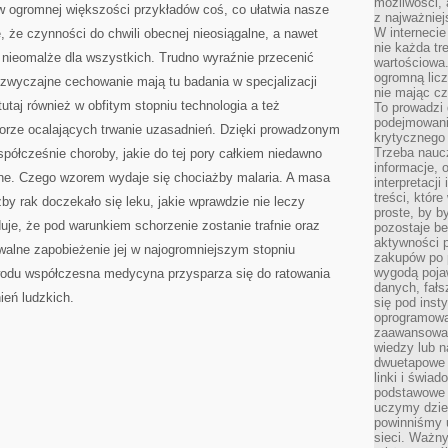
możliwości,
 w ogromnej większości przykładów coś, co ułatwia nasze
z najważniej
W interneci
 że czynności do chwili obecnej nieosiągalne, a nawet
nie każda tr
 nieomalże dla wszystkich. Trudno wyraźnie przecenić
wartościowa.
ogromną licz
zwyczajne cechowanie mają tu badania w specjalizacji
nie mając cz
utaj również w obfitym stopniu technologia a też
To prowadzi
podejmowani
orze ocalających trwanie uzasadnień. Dzięki prowadzonym
krytycznego 
Trzeba nauc
ółcześnie choroby, jakie do tej pory całkiem niedawno
informacje, 
ne. Czego wzorem wydaje się chociażby malaria. A masa
interpretacj
treści, któr
by rak doczekało się leku, jakie wprawdzie nie leczy
proste, by b
uje, że pod warunkiem schorzenie zostanie trafnie oraz
pozostaje b
aktywności p
owalne zapobieżenie jej w najogromniejszym stopniu
zakupów po 
wygodą pojaw
odu współczesna medycyna przysparza się do ratowania
danych, fał
ień ludzkich.
się pod inst
oprogramowa
zaawansowan
wiedzy lub n
dwuetapowe l
linki i świa
podstawowe e
uczymy dziec
powinniśmy u
sieci. Ważn