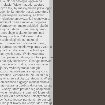
, w jaki technologia wpływa na
 i relacje. Wiele narzędzi zostało
anych tak, by maksymalnie przyciągać
domienia, krótkie treści, algorytmy i
 przewijanie sprawiają, że łatwo
 ciągłego sprawdzania i reagowania.
trudnia dłuższe skupienie, pogłębia
nformacyjne i może osłabiać jakość
innymi ludźmi. Coraz więcej osób
potrzebuje większej kontroli nad
zanym online. Odpowiedzialne
z technologii nie oznacza jej
lecz umiejętność stawiania granic,
m cyfrowe narzędzia wspierają życie, a
ą nad nim dominacji. Technologia
nież rynek pracy. Wiele zawodów
 kompetencji cyfrowych, które jeszcze
mu nie były konieczne. Obsługa nowych
komunikacja zdalna, praca na danych,
ja czy wykorzystanie narzędzi
ztucznej inteligencji stają się coraz
szechne. Oznacza to, że uczenie się
ię wraz ze szkołą czy studiami. Wręcz
konieczność ciągłego aktualizowania
 się naturalną częścią dorosłego życia
Osoby, które potrafią się adaptować,
we umiejętności i rozumieć kierunek
ją większą stabilność i elastyczność
cy. Warto jednak pamiętać, że dostęp
ii nie jest równy dla wszystkich. Wciąż