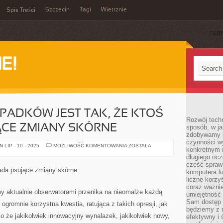
Szczecin
Tagi
Wietrznie
Spis Treści
SUB
E!
PADKÓW JEST TAK, ŻE KTOŚ
Rozwój techn
ĄCE ZMIANY SKÓRNE
sposób, w ja
zdobywamy i
czynności w
W
LIP - 10 - 2025
MOŻLIWOŚĆ KOMENTOWANIA
ZOSTAŁA
konkretnym 
SZEREGU
PRZYPADKÓW
długiego oc
JEST
część spraw
TAK,
siada psujące zmiany skórne
komputera lu
ŻE
KTOŚ
liczne korzy
POSIADA
coraz ważnie
SZPECĄCE
my aktualnie obserwatorami przenika na nieomalże każdą
umiejętność 
ZMIANY
SKÓRNE
Sam dostęp 
 ogromnie korzystna kwestia, ratująca z takich opresji, jak
będziemy z 
 że jakikolwiek innowacyjny wynalazek, jakikolwiek nowy,
efektywny i 