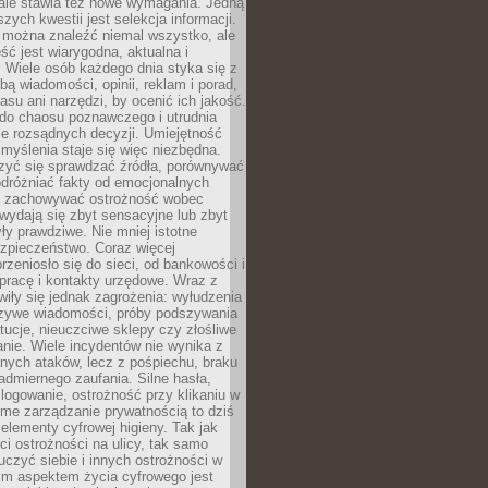
 ale stawia też nowe wymagania. Jedną
szych kwestii jest selekcja informacji.
e można znaleźć niemal wszystko, ale
eść jest wiarygodna, aktualna i
 Wiele osób każdego dnia styka się z
bą wiadomości, opinii, reklam i porad,
asu ani narzędzi, by ocenić ich jakość.
 do chaosu poznawczego i utrudnia
e rozsądnych decyzji. Umiejętność
myślenia staje się więc niezbędna.
zyć się sprawdzać źródła, porównywać
odróżniać fakty od emocjonalnych
i i zachowywać ostrożność wobec
e wydają się zbyt sensacyjne lub zbyt
yły prawdziwe. Nie mniej istotne
ezpieczeństwo. Coraz więcej
rzeniosło się do sieci, od bankowości i
pracę i kontakty urzędowe. Wraz z
iły się jednak zagrożenia: wyłudzenia
szywe wiadomości, próby podszywania
ytucje, nieuczciwe sklepy czy złośliwe
nie. Wiele incydentów nie wynika z
ych ataków, lecz z pośpiechu, braku
admiernego zaufania. Silne hasła,
ogowanie, ostrożność przy klikaniu w
dome zarządzanie prywatnością to dziś
lementy cyfrowej higieny. Tak jak
i ostrożności na ulicy, tak samo
czyć siebie i innych ostrożności w
ym aspektem życia cyfrowego jest