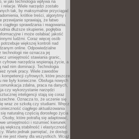
, w jaki technologia wpływa na
 i relacje. Wiele narzędzi zostało
anych tak, by maksymalnie przyciągać
domienia, krótkie treści, algorytmy i
 przewijanie sprawiają, że łatwo
 ciągłego sprawdzania i reagowania.
trudnia dłuższe skupienie, pogłębia
nformacyjne i może osłabiać jakość
innymi ludźmi. Coraz więcej osób
potrzebuje większej kontroli nad
zanym online. Odpowiedzialne
z technologii nie oznacza jej
lecz umiejętność stawiania granic,
m cyfrowe narzędzia wspierają życie, a
ą nad nim dominacji. Technologia
nież rynek pracy. Wiele zawodów
 kompetencji cyfrowych, które jeszcze
mu nie były konieczne. Obsługa nowych
komunikacja zdalna, praca na danych,
ja czy wykorzystanie narzędzi
ztucznej inteligencji stają się coraz
szechne. Oznacza to, że uczenie się
ię wraz ze szkołą czy studiami. Wręcz
konieczność ciągłego aktualizowania
 się naturalną częścią dorosłego życia
Osoby, które potrafią się adaptować,
we umiejętności i rozumieć kierunek
ją większą stabilność i elastyczność
cy. Warto jednak pamiętać, że dostęp
ii nie jest równy dla wszystkich. Wciąż