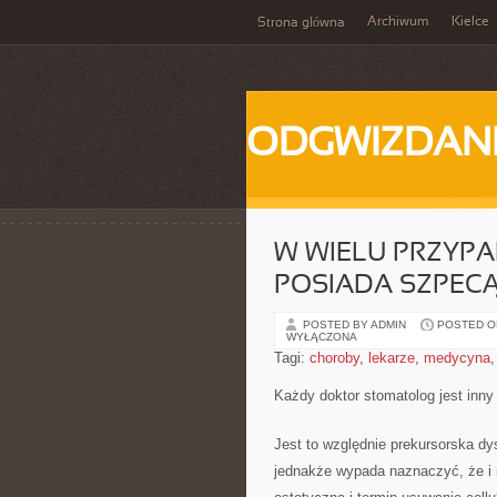
Archiwum
Kielce
Strona główna
ODGWIZDANI
W WIELU PRZYPA
POSIADA SZPEC
POSTED BY ADMIN
POSTED ON 
WYŁĄCZONA
Tagi:
choroby
,
lekarze
,
medycyna
Każdy doktor stomatolog jest inny
Jest to względnie prekursorska dysc
jednakże wypada naznaczyć, że i 