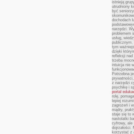
istnieją gru
utrudniony 
być seniorzy
skomunikowa
dochodach lu
podstawowyc
narzędzi. W
problemem s
usług, wiedz
publicznym. 
tym ważniejs
dzięki którym
refleksji na
trzeba mocn
intuicja nie
funkcjonować
Potrzebna je
prywatności,
z narzędzi c
psychikę i s
portal eduka
rolę, pomag
lepiej rozum
zagrożeń i 
mądry, prakt
staje się to
nastolatki b
cyfrowy, ale
dojrzałości.
korzystać z 