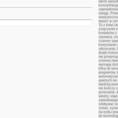
także sposób
koncentrację
zaprojektow
uwagę. Powia
nieskończone
wpaść w rytm
To z kolei u
zmęczenie i
kontaktów z 
zauważa, że 
czasem spęd
korzystanie 
odrzucenia, 
dzięki który
nie przejmuj
zmienia rów
wymaga dziś
kilka lat te
programów, 
automatyzac
opartych na s
bardziej pow
nie kończy s
przeciwnie, 
wiedzy staje
zawodowego. 
zdobywać no
zmian, zysku
na rynku pra
do technolog