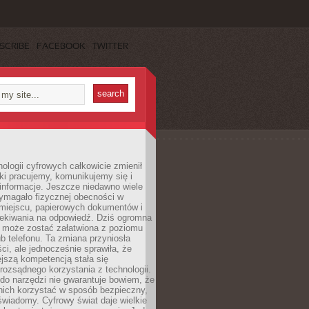
SCRIBE
FACEBOOK
TWITTER
ologii cyfrowych całkowicie zmienił
ki pracujemy, komunikujemy się i
nformacje. Jeszcze niedawno wiele
ymagało fizycznej obecności w
miejscu, papierowych dokumentów i
zekiwania na odpowiedź. Dziś ogromna
 może zostać załatwiona z poziomu
b telefonu. Ta zmiana przyniosła
ści, ale jednocześnie sprawiła, że
jszą kompetencją stała się
rozsądnego korzystania z technologii.
do narzędzi nie gwarantuje bowiem, że
nich korzystać w sposób bezpieczny,
świadomy. Cyfrowy świat daje wielkie