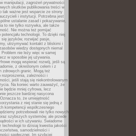
 manipulacji, zagrożeń prywatności
owych skutków publikowania treści w
go tak ważne jest wsparcie ze strony
uczycieli i instytucji. Potrzebna jest
pólne ustalanie zasad i pokazywanie,
ia to nie tylko rozrywka, ale także
lność. Nie można też pomijać
potencjału technologii. To dzięki niej
ć się języków, rozwijać pasje,
rmy, utrzymywać kontakt z bliskimi i
 zasobów wiedzy dostępnych niemal
 Problem nie leży więc w samej
 lecz w sposobie jej używania.
frowe mogą wspierać rozwój, jeśli są
adomie, z określonym celem i z
 zdrowych granic. Mogą też
 rozproszenia, zależności i
ości, jeśli stają się niekontrolowanym
życia. Na koniec warto zauważyć, że
ie będzie mniej cyfrowa, lecz
nie jeszcze bardziej nasycona
 Oznacza to, że umiejętność
orzystania z niej stanie się jedną z
h kompetencji współczesnego
ędziemy potrzebowali nie tylko nowych
coraz szybszych systemów, ale przede
ądrości w ich używaniu. Świadome
 technologii to dzisiaj kwestia jakości
eczeństwa, samodzielności i
ności społecznej. Im szybciej