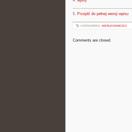
4.
wpisy
5.
Przejdź do pełnej wersji wpisu
CATEGORIES:
NIERUCHOMOŚCI
Comments are closed.