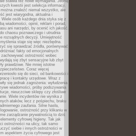
 ale stawia też nowe wymagania. Jedną
szych kwestii jest selekcja informacji.
e można znaleźć niemal wszystko, ale
eść jest wiarygodna, aktualna i
 Wiele osób każdego dnia styka się z
bą wiadomości, opinii, reklam i porad,
asu ani narzędzi, by ocenić ich jakość.
 do chaosu poznawczego i utrudnia
e rozsądnych decyzji. Umiejętność
myślenia staje się więc niezbędna.
zyć się sprawdzać źródła, porównywać
odróżniać fakty od emocjonalnych
i i zachowywać ostrożność wobec
e wydają się zbyt sensacyjne lub zbyt
yły prawdziwe. Nie mniej istotne
ezpieczeństwo. Coraz więcej
rzeniosło się do sieci, od bankowości i
pracę i kontakty urzędowe. Wraz z
iły się jednak zagrożenia: wyłudzenia
szywe wiadomości, próby podszywania
ytucje, nieuczciwe sklepy czy złośliwe
nie. Wiele incydentów nie wynika z
ych ataków, lecz z pośpiechu, braku
admiernego zaufania. Silne hasła,
ogowanie, ostrożność przy klikaniu w
dome zarządzanie prywatnością to dziś
lementy cyfrowej higieny. Tak jak
i ostrożności na ulicy, tak samo
czyć siebie i innych ostrożności w
ym aspektem życia cyfrowego jest