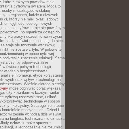
py, które z różnych powodów mają
kontakt z cyfrowym światem. Mogą to
, osoby mieszkające w słabiej
nych regionach, ludzie o niższych
b ci, którzy nie mieli okazji zdobyć
h umiejętności obsługi nowych
ykluczenie cyfrowe staje się poważnym
połecznym, bo ogranicza dostęp do
y, rynku pracy i uczestnictwa w życiu
Im bardziej świat przenosi się do sieci,
ze staje się tworzenie warunków,
 nikt nie zostaje z tyłu. W połowie tej
d codziennością w epoce cyfrowej
o podkreślić znaczenie edukacji. Sama
 wystarczy, by odpowiedzialnie
 w świecie pełnym technologii.
st wiedza o bezpieczeństwie,
 analizie informacji, etyce korzystania
yfrowych oraz wpływie technologii na
połeczeństwo. Właśnie dlatego rzetelny
cyjny
może odgrywać coraz większą
ając użytkownikom w każdym wieku
ieć cyfrową rzeczywistość, unikać
wykorzystywać technologię w sposób
yczny i korzystny. Szczególnie istotne
 w kontekście młodych ludzi. Dzieci i
ardzo wcześnie wchodzą dziś w świat
 sama biegłość techniczna nie oznacza
 Młody człowiek może sprawnie
aplikacji, a jednocześnie nie rozumieć