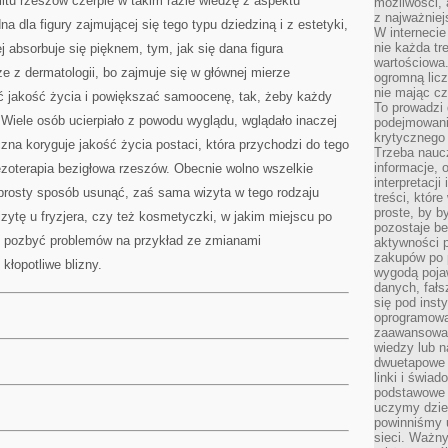
litu rzeszów czerpie w takim razie wiedzę z aspektu
możliwości,
z najważniej
a dla figury zajmującej się tego typu dziedziną i z estetyki,
W interneci
nie każda tr
j absorbuje się pięknem, tym, jak się dana figura
wartościowa.
ze z dermatologii, bo zajmuje się w głównej mierze
ogromną licz
nie mając cz
 jakość życia i powiększać samoocenę, tak, żeby każdy
To prowadzi
 Wiele osób ucierpiało z powodu wyglądu, wglądało inaczej
podejmowani
krytycznego 
na koryguje jakość życia postaci, która przychodzi do tego
Trzeba nauc
informacje, 
ezoterapia bezigłowa rzeszów. Obecnie wolno wszelkie
interpretacj
rosty sposób usunąć, zaś sama wizyta w tego rodzaju
treści, któr
proste, by b
ytę u fryzjera, czy też kosmetyczki, w jakim miejscu po
pozostaje b
ię pozbyć problemów na przykład ze zmianami
aktywności p
zakupów po 
kłopotliwe blizny.
wygodą pojaw
danych, fał
się pod inst
oprogramowa
zaawansowan
wiedzy lub n
dwuetapowe l
linki i świa
podstawowe e
uczymy dziec
powinniśmy u
sieci. Ważn