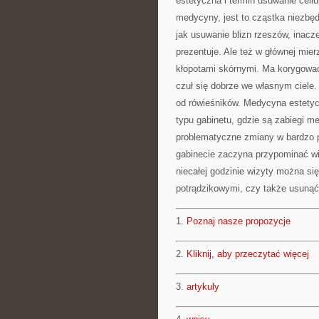
estetyczna i termin usuwanie cellu
medycyny, jest to cząstka niezbędn
jak usuwanie blizn rzeszów, inacze
prezentuje. Ale też w głównej mier
kłopotami skórnymi. Ma korygować
czuł się dobrze we własnym ciele.
od rówieśników. Medycyna estetycz
typu gabinetu, gdzie są zabiegi m
problematyczne zmiany w bardzo p
gabinecie zaczyna przypominać wiz
niecałej godzinie wizyty można s
potrądzikowymi, czy także usunąć 
1.
Poznaj nasze propozycje
2.
Kliknij, aby przeczytać więcej
3.
artykuly