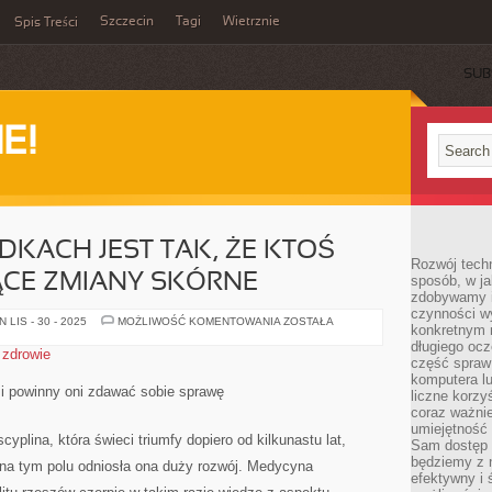
Szczecin
Tagi
Wietrznie
Spis Treści
SUB
E!
DKACH JEST TAK, ŻE KTOŚ
Rozwój techn
ĄCE ZMIANY SKÓRNE
sposób, w ja
zdobywamy i
czynności w
W
LIS - 30 - 2025
MOŻLIWOŚĆ KOMENTOWANIA
ZOSTAŁA
konkretnym 
WIELU
PRZYPADKACH
długiego oc
,
zdrowie
JEST
część spraw
TAK,
komputera lu
ŻE
 i powinny oni zdawać sobie sprawę
KTOŚ
liczne korzy
POSIADA
coraz ważnie
SZPECĄCE
umiejętność 
ZMIANY
yplina, która świeci triumfy dopiero od kilkunastu lat,
SKÓRNE
Sam dostęp 
będziemy z 
na tym polu odniosła ona duży rozwój. Medycyna
efektywny i 