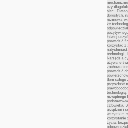
mechanizmów
czy długofal
sieci. Dlate
dorosłych, na
rozmowa, ws
że technolog
odpowiedzia
pozytywnego 
łatwiej uczy
prowadzić fi
korzystać z
natychmiast.
technologii,
Narzędzia cy
używane świ
zachowaniem
prowadzić do
powierzchown
tłem całego 
przyszłość n
prawdopodob
technologią.
rozsądnego k
podstawowyc
człowieka. B
urządzeń i 
wszystkim m
korzystanie z
życia, bezpi
odpowiedzial