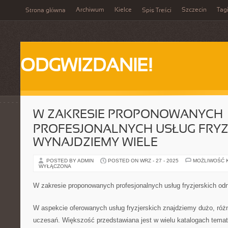
Archiwum
Kielce
Szczecin
Tag
Strona główna
Spis Treści
ODGWIZDANIE!
W ZAKRESIE PROPONOWANYCH
PROFESJONALNYCH USŁUG FRYZ
WYNAJDZIEMY WIELE
POSTED BY ADMIN
POSTED ON WRZ - 27 - 2025
MOŻLIWOŚĆ 
WYŁĄCZONA
W zakresie proponowanych profesjonalnych usług fryzjerskich od
W aspekcie oferowanych usług fryzjerskich znajdziemy dużo, róż
uczesań. Większość przedstawiana jest w wielu katalogach tem