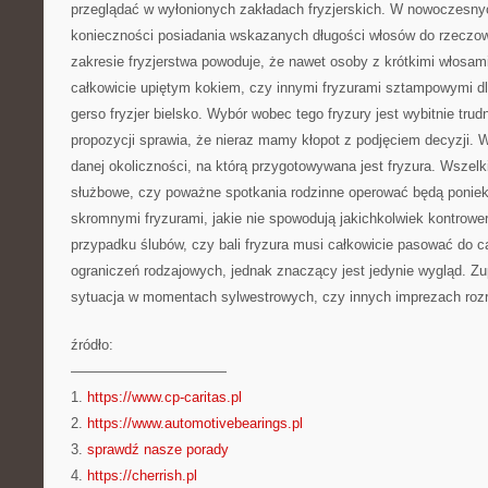
przeglądać w wyłonionych zakładach fryzjerskich. W nowoczesn
konieczności posiadania wskazanych długości włosów do rzeczo
zakresie fryzjerstwa powoduje, że nawet osoby z krótkimi włosam
całkowicie upiętym kokiem, czy innymi fryzurami sztampowymi dla
gerso fryzjer bielsko. Wybór wobec tego fryzury jest wybitnie tru
propozycji sprawia, że nieraz mamy kłopot z podjęciem decyzji.
danej okoliczności, na którą przygotowywana jest fryzura. Wszel
służbowe, czy poważne spotkania rodzinne operować będą ponie
skromnymi fryzurami, jakie nie spowodują jakichkolwiek kontrowe
przypadku ślubów, czy bali fryzura musi całkowicie pasować do cał
ograniczeń rodzajowych, jednak znaczący jest jedynie wygląd. Z
sytuacja w momentach sylwestrowych, czy innych imprezach ro
źródło:
———————————
1.
https://www.cp-caritas.pl
2.
https://www.automotivebearings.pl
3.
sprawdź nasze porady
4.
https://cherrish.pl