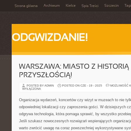
Archiwum
Kielce
Szczecin
Tag
Strona główna
Spis Treści
ODGWIZDANIE!
WARSZAWA: MIASTO Z HISTORIĄ 
PRZYSZŁOŚCIĄ!
POSTED BY ADMIN
POSTED ON CZE - 19 - 2025
MOŻLIWOŚĆ 
WYŁĄCZONA
Organizacja wydarzeń, koncertów czy wizyt w muzeach to nie tyl
odpowiedniej lokalizacji czy zaproszenia gości. W dzisiejszych c
odgrywa technologia, która pomaga sprawić, by wszystko przebieg
Jeśli szukasz nowoczesnych rozwiązań wspierających organizację
warto zwrócić uwagę na coraz powszechniej wykorzystywane sys