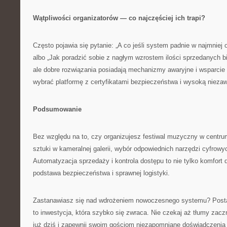
Wątpliwości organizatorów — co najczęściej ich trapi?
Często pojawia się pytanie: „A co jeśli system padnie w najmnie
albo „Jak poradzić sobie z nagłym wzrostem ilości sprzedanych bi
ale dobre rozwiązania posiadają mechanizmy awaryjne i wsparcie
wybrać platformę z certyfikatami bezpieczeństwa i wysoką nieza
Podsumowanie
Bez względu na to, czy organizujesz festiwal muzyczny w cent
sztuki w kameralnej galerii, wybór odpowiednich narzędzi cyfrow
Automatyzacja sprzedaży i kontrola dostępu to nie tylko komfort d
podstawa bezpieczeństwa i sprawnej logistyki.
Zastanawiasz się nad wdrożeniem nowoczesnego systemu? Posta
to inwestycja, która szybko się zwraca. Nie czekaj aż tłumy zacz
już dziś i zapewnij swoim gościom niezapomniane doświadczenia 