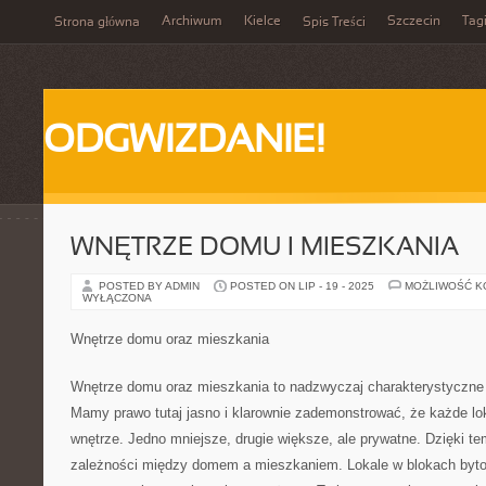
Archiwum
Kielce
Szczecin
Tag
Strona główna
Spis Treści
ODGWIZDANIE!
WNĘTRZE DOMU I MIESZKANIA
POSTED BY ADMIN
POSTED ON LIP - 19 - 2025
MOŻLIWOŚĆ 
WYŁĄCZONA
Wnętrze domu oraz mieszkania
Wnętrze domu oraz mieszkania to nadzwyczaj charakterystyczne 
Mamy prawo tutaj jasno i klarownie zademonstrować, że każde l
wnętrze. Jedno mniejsze, drugie większe, ale prywatne. Dzięki 
zależności między domem a mieszkaniem. Lokale w blokach bytow