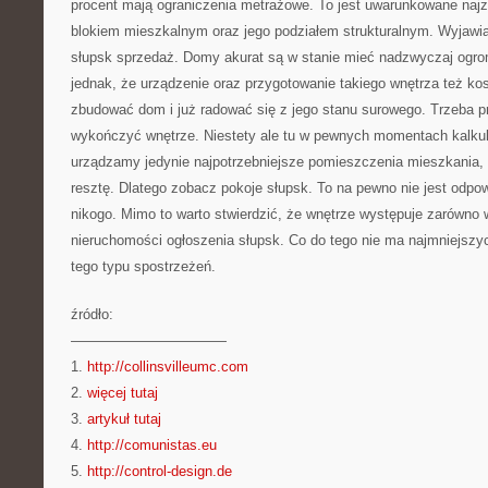
procent mają ograniczenia metrażowe. To jest uwarunkowane najz
blokiem mieszkalnym oraz jego podziałem strukturalnym. Wyjawia
słupsk sprzedaż. Domy akurat są w stanie mieć nadzwyczaj ogr
jednak, że urządzenie oraz przygotowanie takiego wnętrza też ko
zbudować dom i już radować się z jego stanu surowego. Trzeba p
wykończyć wnętrze. Niestety ale tu w pewnych momentach kalkul
urządzamy jedynie najpotrzebniejsze pomieszczenia mieszkania, 
resztę. Dlatego zobacz pokoje słupsk. To na pewno nie jest odpo
nikogo. Mimo to warto stwierdzić, że wnętrze występuje zarówno 
nieruchomości ogłoszenia słupsk. Co do tego nie ma najmniejszy
tego typu spostrzeżeń.
źródło:
———————————
1.
http://collinsvilleumc.com
2.
więcej tutaj
3.
artykuł tutaj
4.
http://comunistas.eu
5.
http://control-design.de