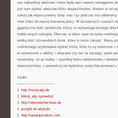
nas najbardziej właściwe i które będą nam zawsze nienagannie sł
jest nam wybrać właściwe łóżko dwupoziomowe, bowiem to od te
zależy jak wypoczywamy śpiąc oraz czy podczas snu nabieramy w
mieć chęci do naszej klarownej pracy. W dzisiejszych czasach na
gigantyczna ilość wytwórców, którzy to wytwarzają każdego dnia 
meble innych rodzajów. Obecnie, w takim razie na rynku meblow
wielką ilość różnorodnych łóżek, które to może zakupić. Mamy p
codziennego użytkowania wybrać łóżka, które to są stworzone z m
te wytworzone z wikliny, i skręcane czy też na zaczepy, wybór jes
różnorodny, że aż trudny – wypróbuj łóżko młodzieżowe z biurkiem
nieprzemyślany, z pewnością nie będziemy usatysfakcjonowani z
źródło:
———————————
1.
http://novacaija.de
2.
kliknij, aby sprawdzić
3.
http://oberstdorfer-fewo.de
4.
przejdź do artykułu
5.
http://oeeautomation.com