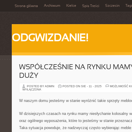
Archiwum
Kielce
Szczecin
Tag
Strona główna
Spis Treści
ODGWIZDANIE!
WSPÓŁCZEŚNIE NA RYNKU MAMY
DUŻY
POSTED BY ADMIN
POSTED ON SIE - 11 - 2025
MOŻLIWOŚĆ 
WYŁĄCZONA
W naszym domu jesteśmy w stanie wyróżnić takie sprzęty meblo
W dzisiejszych czasach na rynku mamy niesłychanie kolosalny w
oraz ogólnego wyposażenia, które to jesteśmy w stanie przezna
Taka sytuacja powoduje, że nadzwyczaj często wybierając meble n