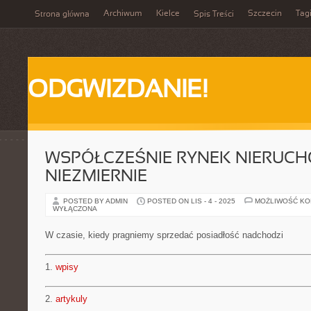
Archiwum
Kielce
Szczecin
Tag
Strona główna
Spis Treści
ODGWIZDANIE!
WSPÓŁCZEŚNIE RYNEK NIERUCH
NIEZMIERNIE
POSTED BY ADMIN
POSTED ON LIS - 4 - 2025
MOŻLIWOŚĆ K
WYŁĄCZONA
W czasie, kiedy pragniemy sprzedać posiadłość nadchodzi
1.
wpisy
2.
artykuly