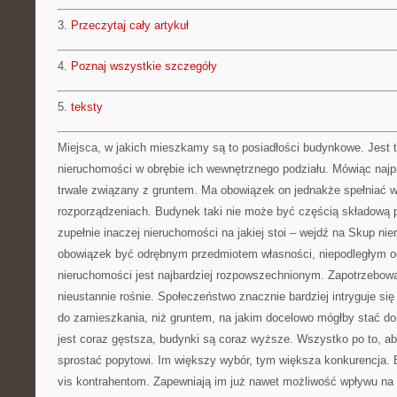
3.
Przeczytaj cały artykuł
4.
Poznaj wszystkie szczegóły
5.
teksty
Miejsca, w jakich mieszkamy są to posiadłości budynkowe. Jest t
nieruchomości w obrębie ich wewnętrznego podziału. Mówiąc najpr
trwale związany z gruntem. Ma obowiązek on jednakże spełniać 
rozporządzeniach. Budynek taki nie może być częścią składową p
zupełnie inaczej nieruchomości na jakiej stoi – wejdź na Skup n
obowiązek być odrębnym przedmiotem własności, niepodległym od
nieruchomości jest najbardziej rozpowszechnionym. Zapotrzebow
nieustannie rośnie. Społeczeństwo znacznie bardziej intryguje s
do zamieszkania, niż gruntem, na jakim docelowo mógłby stać 
jest coraz gęstsza, budynki są coraz wyższe. Wszystko po to, aby 
sprostać popytowi. Im większy wybór, tym większa konkurencja.
vis kontrahentom. Zapewniają im już nawet możliwość wpływu na t