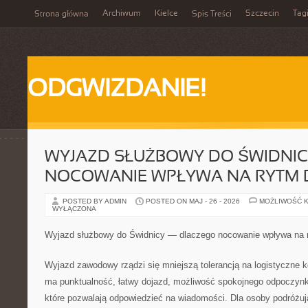
Archiwum
Kielce
Szczecin
Tag
Strona główna
Spis Treści
ODGWIZDANIE!
WYJAZD SŁUŻBOWY DO ŚWIDNIC
NOCOWANIE WPŁYWA NA RYTM 
POSTED BY ADMIN
POSTED ON MAJ - 26 - 2026
MOŻLIWOŚĆ 
WYŁĄCZONA
Wyjazd służbowy do Świdnicy — dlaczego nocowanie wpływa na 
Wyjazd zawodowy rządzi się mniejszą tolerancją na logistyczne 
ma punktualność, łatwy dojazd, możliwość spokojnego odpoczynku
które pozwalają odpowiedzieć na wiadomości. Dla osoby podróżu