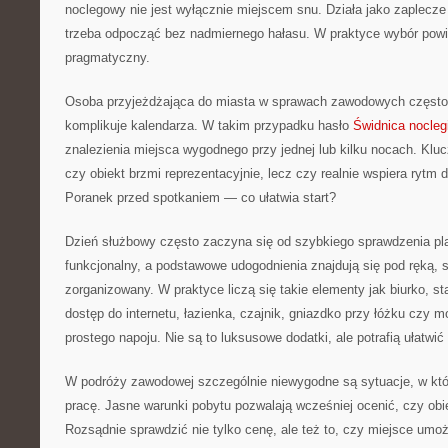
noclegowy nie jest wyłącznie miejscem snu. Działa jako zaplecze
trzeba odpocząć bez nadmiernego hałasu. W praktyce wybór powi
pragmatyczny.
Osoba przyjeżdżająca do miasta w sprawach zawodowych często 
komplikuje kalendarza. W takim przypadku hasło
Świdnica nocleg
znalezienia miejsca wygodnego przy jednej lub kilku nocach. Kluc
czy obiekt brzmi reprezentacyjnie, lecz czy realnie wspiera rytm d
Poranek przed spotkaniem — co ułatwia start?
Dzień służbowy często zaczyna się od szybkiego sprawdzenia plan
funkcjonalny, a podstawowe udogodnienia znajdują się pod ręką, sta
zorganizowany. W praktyce liczą się takie elementy jak biurko, st
dostęp do internetu, łazienka, czajnik, gniazdko przy łóżku czy 
prostego napoju. Nie są to luksusowe dodatki, ale potrafią ułatwić
W podróży zawodowej szczególnie niewygodne są sytuacje, w któ
pracę. Jasne warunki pobytu pozwalają wcześniej ocenić, czy obi
Rozsądnie sprawdzić nie tylko cenę, ale też to, czy miejsce umoż