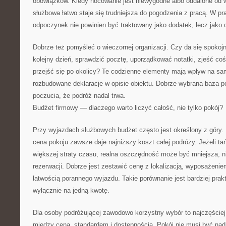
obowiązków. Kiedy nocowanie jest niewygodne albo oddalone od 
służbowa łatwo staje się trudniejsza do pogodzenia z pracą. W p
odpoczynek nie powinien być traktowany jako dodatek, lecz jako
Dobrze też pomyśleć o wieczornej organizacji. Czy da się spokoj
kolejny dzień, sprawdzić pocztę, uporządkować notatki, zjeść coś
przejść się po okolicy? Te codzienne elementy mają wpływ na sa
rozbudowane deklaracje w opisie obiektu. Dobrze wybrana baza 
poczucia, że podróż nadal trwa.
Budżet firmowy — dlaczego warto liczyć całość, nie tylko pokój?
Przy wyjazdach służbowych budżet często jest określony z góry. 
cena pokoju zawsze daje najniższy koszt całej podróży. Jeżeli t
większej straty czasu, realna oszczędność może być mniejsza, ni
rezerwacji. Dobrze jest zestawić cenę z lokalizacją, wyposażeni
łatwością porannego wyjazdu. Takie porównanie jest bardziej prak
wyłącznie na jedną kwotę.
Dla osoby podróżującej zawodowo korzystny wybór to najczęściej
między ceną, standardem i dostępnością. Pokój nie musi być nad