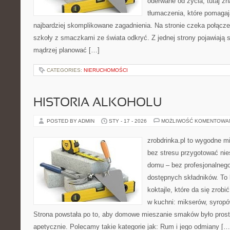
oderwane od życia, tutaj z
tłumaczenia, które pomaga
najbardziej skomplikowane zagadnienia. Na stronie czeka połączeni
szkoły z smaczkami ze świata odkryć. Z jednej strony pojawiają s
mądrzej planować […]
CATEGORIES:
NIERUCHOMOŚCI
HISTORIA ALKOHOLU
POSTED BY ADMIN
STY - 17 - 2026
MOŻLIWOŚĆ KOMENTOWA
zrobdrinka.pl to wygodne mi
bez stresu przygotować nie
domu – bez profesjonalnego
dostępnych składników. To
koktajle, które da się zrobi
w kuchni: mikserów, syropów
Strona powstała po to, aby domowe mieszanie smaków było prost
apetycznie. Polecamy takie kategorie jak: Rum i jego odmiany […