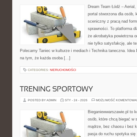
Dream Team Łódź – Aerial, 
portal stworzona dla osób, 
sceniczny z pracą nad formą
sprawności. To platforma dl
że akrobatyka powietrzna o
nie tylko satysfakcję, ale t
Polecamy Taniec w kulturze i mediach i Technika taneczna. Idea
na tym, że każda osoba […]
CATEGORIES:
NIERUCHOMOŚCI
TRENING SPORTOWY
POSTED BY ADMIN
STY - 24 - 2026
MOŻLIWOŚĆ KOMENTOWA
Bieganiewwarszawie.pl to 
osób, które chcą biegać w s
mądrze, bez chaosu i bez ko
pasja do ruchu spotyka si