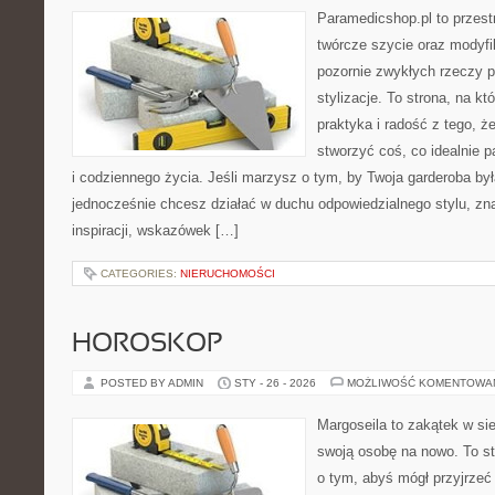
Paramedicshop.pl to przest
twórcze szycie oraz modyfi
pozornie zwykłych rzeczy p
stylizacje. To strona, na kt
praktyka i radość z tego, 
stworzyć coś, co idealnie p
i codziennego życia. Jeśli marzysz o tym, by Twoja garderoba by
jednocześnie chcesz działać w duchu odpowiedzialnego stylu, zn
inspiracji, wskazówek […]
CATEGORIES:
NIERUCHOMOŚCI
HOROSKOP
POSTED BY ADMIN
STY - 26 - 2026
MOŻLIWOŚĆ KOMENTOWA
Margoseila to zakątek w si
swoją osobę na nowo. To st
o tym, abyś mógł przyjrzeć 