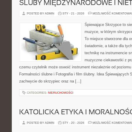
ŚLUBY MIĘDZYNARODOWE I NIE
POSTED BY ADMIN
STY - 21 - 2026
MOŻLIWOŚĆ KOMENTOWA
Śpiewające Skrzypce to si
muzyce, w którym skrzypce 
To miejsce stworzone dla o
świadomie, a także dla tych
technikę na instrumencie 
muzyczne ciekawostki z pr
czemu czytelnik może oswoić instrument niezależnie od poziom
Formalności ślubne i Fotografia i film ślubny. Idea Śpiewających 
zachwycie do skrzypiec oraz na […]
CATEGORIES:
NIERUCHOMOŚCI
KATOLICKA ETYKA I MORALNOŚ
POSTED BY ADMIN
STY - 20 - 2026
MOŻLIWOŚĆ KOMENTOWA