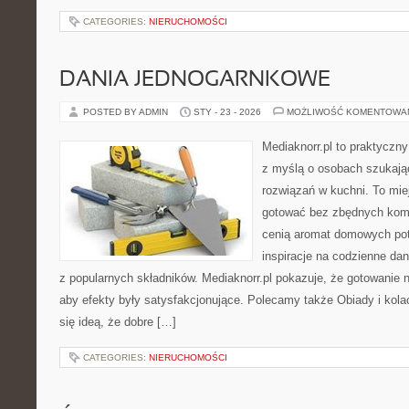
CATEGORIES:
NIERUCHOMOŚCI
DANIA JEDNOGARNKOWE
POSTED BY ADMIN
STY - 23 - 2026
MOŻLIWOŚĆ KOMENTOWA
Mediaknorr.pl to praktyczny
z myślą o osobach szukaj
rozwiązań w kuchni. To miej
gotować bez zbędnych kompl
cenią aromat domowych potr
inspiracje na codzienne da
z popularnych składników. Mediaknorr.pl pokazuje, że gotowanie 
aby efekty były satysfakcjonujące. Polecamy także Obiady i kolacj
się ideą, że dobre […]
CATEGORIES:
NIERUCHOMOŚCI