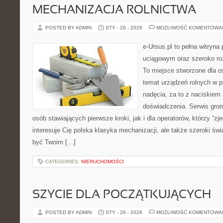
MECHANIZACJA ROLNICTWA
POSTED BY ADMIN
STY - 26 - 2026
MOŻLIWOŚĆ KOMENTOWA
e-Ursus.pl to pełna witry
uciągowym oraz szeroko roz
To miejsce stworzone dla o
temat urządzeń rolnych w 
nadęcia, za to z naciskiem
doświadczenia. Serwis grom
osób stawiających pierwsze kroki, jak i dla operatorów, którzy “zje
interesuje Cię polska klasyka mechanizacji, ale także szeroki świ
być Twoim […]
CATEGORIES:
NIERUCHOMOŚCI
SZYCIE DLA POCZĄTKUJĄCYCH
POSTED BY ADMIN
STY - 26 - 2026
MOŻLIWOŚĆ KOMENTOWA