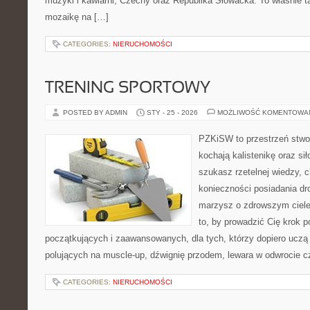
muzyki i kawiarni, Czechy oraz Republika Słowacka. To właśnie t
mozaikę na […]
CATEGORIES:
NIERUCHOMOŚCI
TRENING SPORTOWY
POSTED BY ADMIN
STY - 25 - 2026
MOŻLIWOŚĆ KOMENTOWA
PZKiSW to przestrzeń stwor
kochają kalistenikę oraz sił
szukasz rzetelnej wiedzy, 
konieczności posiadania dro
marzysz o zdrowszym ciele,
to, by prowadzić Cię krok 
początkujących i zaawansowanych, dla tych, którzy dopiero uczą s
polujących na muscle-up, dźwignię przodem, lewara w odwrocie c
CATEGORIES:
NIERUCHOMOŚCI