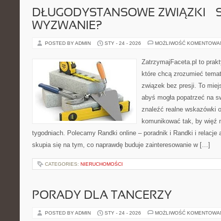
DŁUGODYSTANSOWE ZWIĄZKI – 
WYZWANIE?
POSTED BY ADMIN
STY - 24 - 2026
MOŻLIWOŚĆ KOMENTOWA
ZatrzymajFaceta.pl to prakt
które chcą zrozumieć tema
związek bez presji. To mie
abyś mogła popatrzeć na sw
znaleźć realne wskazówki 
komunikować tak, by więź n
tygodniach. Polecamy Randki online – poradnik i Randki i relacje 
skupia się na tym, co naprawdę buduje zainteresowanie w […]
CATEGORIES:
NIERUCHOMOŚCI
PORADY DLA TANCERZY
POSTED BY ADMIN
STY - 24 - 2026
MOŻLIWOŚĆ KOMENTOWA