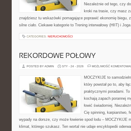
Niezależnie od tego, czy d
kroki na trasie, czy masz z
znajdziesz tu wskazówki pomagające poprawić ekonomię biegu, z
silne ciało. Ciekawe kategorie to Trening interwałowy (HIIT) i Joga
CATEGORIES:
NIERUCHOMOŚCI
REKORDOWE POŁOWY
POSTED BY ADMIN
STY - 24 - 2026
MOŻLIWOŚĆ KOMENTOWA
MOCZYKIJE to samodzielny 
który powstał po to, aby łą
praktycznymi poradami. To 
kochają zapach porannej mg
łowić świadomiej. Niezależn
Cię spinning, karpiarstwo,
wypady na dorsze, czy może łowienie spod lodu – MOCZYKIJE ma
klimat, którego szukasz. Ten wortal nie udaje encyklopedii oderw