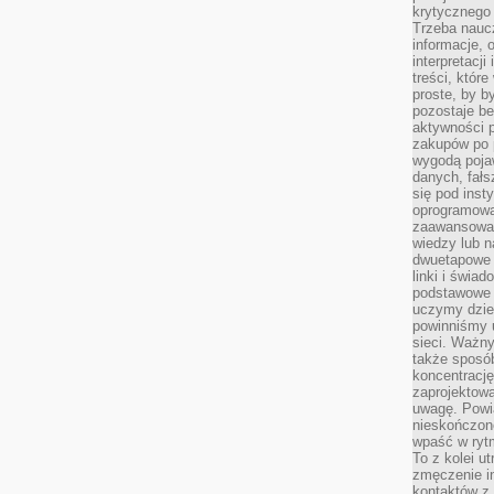
krytycznego 
Trzeba nauc
informacje, 
interpretacj
treści, któr
proste, by b
pozostaje b
aktywności p
zakupów po 
wygodą pojaw
danych, fał
się pod inst
oprogramowa
zaawansowan
wiedzy lub n
dwuetapowe l
linki i świa
podstawowe e
uczymy dziec
powinniśmy u
sieci. Ważn
także sposób
koncentrację
zaprojektow
uwagę. Powia
nieskończone
wpaść w rytm
To z kolei u
zmęczenie i
kontaktów z 