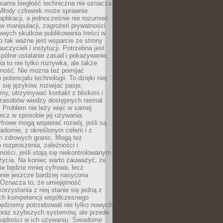
 sama biegłość techniczna nie oznacza
 Młody człowiek może sprawnie
aplikacji, a jednocześnie nie rozumieć
 manipulacji, zagrożeń prywatności
owych skutków publikowania treści w
go tak ważne jest wsparcie ze strony
uczycieli i instytucji. Potrzebna jest
pólne ustalanie zasad i pokazywanie,
ia to nie tylko rozrywka, ale także
lność. Nie można też pomijać
potencjału technologii. To dzięki niej
ć się języków, rozwijać pasje,
rmy, utrzymywać kontakt z bliskimi i
 zasobów wiedzy dostępnych niemal
 Problem nie leży więc w samej
 lecz w sposobie jej używania.
frowe mogą wspierać rozwój, jeśli są
adomie, z określonym celem i z
 zdrowych granic. Mogą też
 rozproszenia, zależności i
ości, jeśli stają się niekontrolowanym
życia. Na koniec warto zauważyć, że
ie będzie mniej cyfrowa, lecz
nie jeszcze bardziej nasycona
 Oznacza to, że umiejętność
orzystania z niej stanie się jedną z
h kompetencji współczesnego
ędziemy potrzebowali nie tylko nowych
coraz szybszych systemów, ale przede
ądrości w ich używaniu. Świadome