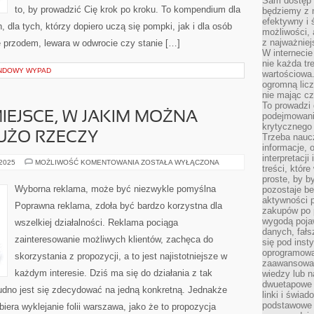
Sam dostęp 
to, by prowadzić Cię krok po kroku. To kompendium dla
będziemy z 
efektywny i 
dla tych, którzy dopiero uczą się pompki, jak i dla osób
możliwości,
z najważniej
ę przodem, lewara w odwrocie czy stanie […]
W interneci
nie każda tr
ENDOWY WYPAD
wartościowa.
ogromną licz
nie mając cz
To prowadzi
EJSCE, W JAKIM MOŻNA
podejmowani
krytycznego 
UŻO RZECZY
Trzeba nauc
informacje, 
interpretacj
WARSZAWA
 2025
MOŻLIWOŚĆ KOMENTOWANIA
ZOSTAŁA WYŁĄCZONA
treści, któr
TO
MIEJSCE,
proste, by b
W
Wyborna reklama, może być niezwykle pomyślna
pozostaje b
JAKIM
aktywności p
MOŻNA
Poprawna reklama, zdoła być bardzo korzystna dla
NIESŁYCHANIE
zakupów po 
DUŻO
wygodą pojaw
wszelkiej działalności. Reklama pociąga
RZECZY
danych, fał
zainteresowanie możliwych klientów, zachęca do
się pod inst
oprogramowa
skorzystania z propozycji, a to jest najistotniejsze w
zaawansowan
każdym interesie. Dziś ma się do działania z tak
wiedzy lub n
dwuetapowe l
rudno jest się zdecydować na jedną konkretną. Jednakże
linki i świa
podstawowe e
era wyklejanie folii warszawa, jako że to propozycja