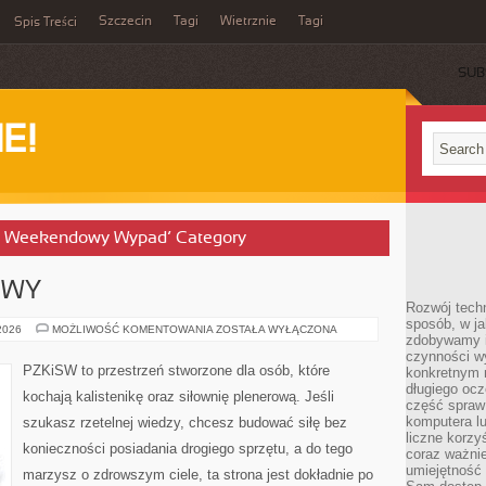
Szczecin
Tagi
Wietrznie
Tagi
Spis Treści
SUB
E!
 na Weekendowy Wypad’ Category
OWY
Rozwój techn
sposób, w ja
TRENING
 2026
MOŻLIWOŚĆ KOMENTOWANIA
ZOSTAŁA WYŁĄCZONA
zdobywamy i
SPORTOWY
czynności w
PZKiSW to przestrzeń stworzone dla osób, które
konkretnym 
długiego oc
kochają kalistenikę oraz siłownię plenerową. Jeśli
część spraw
komputera lu
szukasz rzetelnej wiedzy, chcesz budować siłę bez
liczne korzy
konieczności posiadania drogiego sprzętu, a do tego
coraz ważnie
umiejętność 
marzysz o zdrowszym ciele, ta strona jest dokładnie po