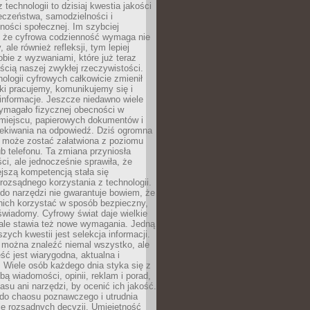
 technologii to dzisiaj kwestia jakości
eczeństwa, samodzielności i
ności społecznej. Im szybciej
 że cyfrowa codzienność wymaga nie
 ale również refleksji, tym lepiej
bie z wyzwaniami, które już teraz
ęścią naszej zwykłej rzeczywistości.
ologii cyfrowych całkowicie zmienił
ki pracujemy, komunikujemy się i
nformacje. Jeszcze niedawno wiele
ymagało fizycznej obecności w
miejscu, papierowych dokumentów i
zekiwania na odpowiedź. Dziś ogromna
 może zostać załatwiona z poziomu
b telefonu. Ta zmiana przyniosła
ści, ale jednocześnie sprawiła, że
jszą kompetencją stała się
rozsądnego korzystania z technologii.
do narzędzi nie gwarantuje bowiem, że
nich korzystać w sposób bezpieczny,
świadomy. Cyfrowy świat daje wielkie
 ale stawia też nowe wymagania. Jedną
szych kwestii jest selekcja informacji.
e można znaleźć niemal wszystko, ale
eść jest wiarygodna, aktualna i
 Wiele osób każdego dnia styka się z
bą wiadomości, opinii, reklam i porad,
asu ani narzędzi, by ocenić ich jakość.
 do chaosu poznawczego i utrudnia
e rozsądnych decyzji. Umiejętność