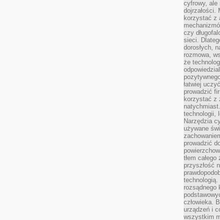
cyfrowy, ale
dojrzałości.
korzystać z 
mechanizmów
czy długofal
sieci. Dlate
dorosłych, na
rozmowa, ws
że technolog
odpowiedzia
pozytywnego 
łatwiej uczy
prowadzić fi
korzystać z
natychmiast.
technologii,
Narzędzia cy
używane świ
zachowaniem
prowadzić do
powierzchown
tłem całego 
przyszłość n
prawdopodob
technologią.
rozsądnego k
podstawowyc
człowieka. B
urządzeń i 
wszystkim m