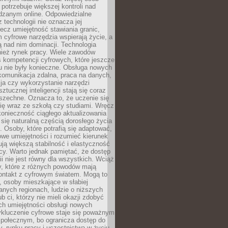
potrzebuje większej kontroli nad
zanym online. Odpowiedzialne
z technologii nie oznacza jej
lecz umiejętność stawiania granic,
m cyfrowe narzędzia wspierają życie, a
ą nad nim dominacji. Technologia
nież rynek pracy. Wiele zawodów
 kompetencji cyfrowych, które jeszcze
mu nie były konieczne. Obsługa nowych
komunikacja zdalna, praca na danych,
ja czy wykorzystanie narzędzi
ztucznej inteligencji stają się coraz
szechne. Oznacza to, że uczenie się
ię wraz ze szkołą czy studiami. Wręcz
konieczność ciągłego aktualizowania
 się naturalną częścią dorosłego życia
Osoby, które potrafią się adaptować,
we umiejętności i rozumieć kierunek
ją większą stabilność i elastyczność
cy. Warto jednak pamiętać, że dostęp
ii nie jest równy dla wszystkich. Wciąż
py, które z różnych powodów mają
kontakt z cyfrowym światem. Mogą to
, osoby mieszkające w słabiej
nych regionach, ludzie o niższych
b ci, którzy nie mieli okazji zdobyć
h umiejętności obsługi nowych
ykluczenie cyfrowe staje się poważnym
połecznym, bo ogranicza dostęp do
y, rynku pracy i uczestnictwa w życiu