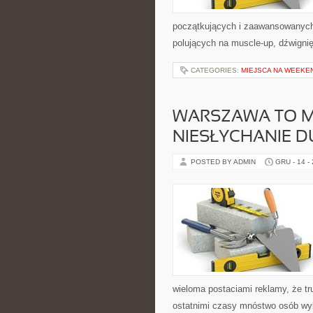
początkujących i zaawansowanych, 
polujących na muscle-up, dźwigni
CATEGORIES:
MIEJSCA NA WEEK
WARSZAWA TO MI
NIESŁYCHANIE D
POSTED BY ADMIN
GRU - 14 -
wieloma postaciami reklamy, że t
ostatnimi czasy mnóstwo osób wybi