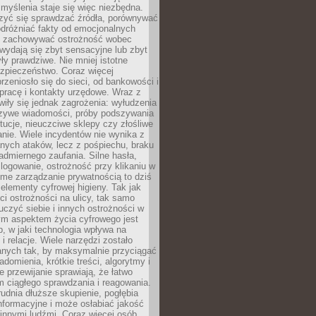
myślenia staje się więc niezbędna.
zyć się sprawdzać źródła, porównywać
odróżniać fakty od emocjonalnych
i i zachowywać ostrożność wobec
e wydają się zbyt sensacyjne lub zbyt
yły prawdziwe. Nie mniej istotne
ezpieczeństwo. Coraz więcej
rzeniosło się do sieci, od bankowości i
pracę i kontakty urzędowe. Wraz z
iły się jednak zagrożenia: wyłudzenia
szywe wiadomości, próby podszywania
ytucje, nieuczciwe sklepy czy złośliwe
nie. Wiele incydentów nie wynika z
ych ataków, lecz z pośpiechu, braku
admiernego zaufania. Silne hasła,
ogowanie, ostrożność przy klikaniu w
dome zarządzanie prywatnością to dziś
lementy cyfrowej higieny. Tak jak
i ostrożności na ulicy, tak samo
czyć siebie i innych ostrożności w
ym aspektem życia cyfrowego jest
, w jaki technologia wpływa na
 i relacje. Wiele narzędzi zostało
anych tak, by maksymalnie przyciągać
domienia, krótkie treści, algorytmy i
 przewijanie sprawiają, że łatwo
 ciągłego sprawdzania i reagowania.
trudnia dłuższe skupienie, pogłębia
nformacyjne i może osłabiać jakość
innymi ludźmi. Coraz więcej osób