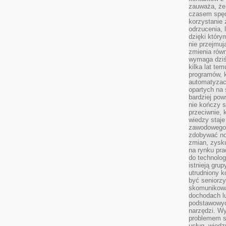
zauważa, że 
czasem spęd
korzystanie 
odrzucenia, 
dzięki który
nie przejmuj
zmienia rów
wymaga dziś
kilka lat te
programów, 
automatyzac
opartych na s
bardziej pow
nie kończy s
przeciwnie, 
wiedzy staje
zawodowego. 
zdobywać no
zmian, zysku
na rynku pra
do technolog
istnieją gru
utrudniony 
być seniorzy
skomunikowa
dochodach lu
podstawowyc
narzędzi. W
problemem s
usług, wiedz