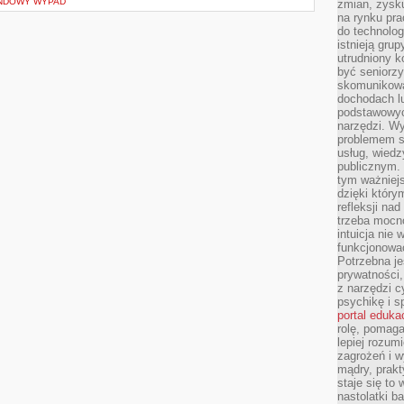
ENDOWY WYPAD
zmian, zysku
na rynku pra
do technolog
istnieją gru
utrudniony 
być seniorzy
skomunikowa
dochodach lu
podstawowyc
narzędzi. W
problemem s
usług, wiedz
publicznym. 
tym ważniejs
dzięki którym
refleksji na
trzeba mocn
intuicja nie
funkcjonować
Potrzebna je
prywatności,
z narzędzi c
psychikę i s
portal eduka
rolę, pomag
lepiej rozum
zagrożeń i 
mądry, prakt
staje się to
nastolatki b