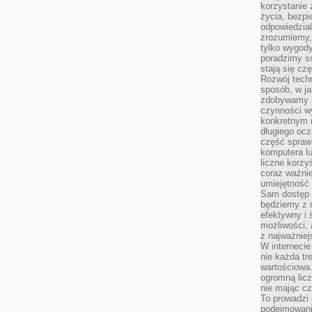
korzystanie z
życia, bezpi
odpowiedzial
zrozumiemy,
tylko wygody,
poradzimy so
stają się cz
Rozwój techn
sposób, w ja
zdobywamy i
czynności w
konkretnym 
długiego oc
część spraw
komputera lu
liczne korzy
coraz ważnie
umiejętność 
Sam dostęp 
będziemy z 
efektywny i 
możliwości,
z najważniej
W interneci
nie każda tr
wartościowa.
ogromną licz
nie mając cz
To prowadzi
podejmowani