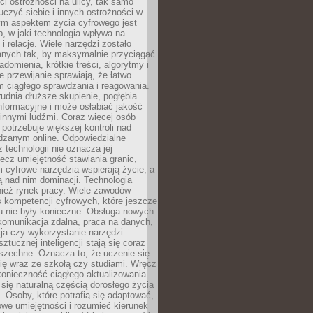
i ostrożności na ulicy, tak samo
czyć siebie i innych ostrożności w
ym aspektem życia cyfrowego jest
, w jaki technologia wpływa na
 i relacje. Wiele narzędzi zostało
anych tak, by maksymalnie przyciągać
domienia, krótkie treści, algorytmy i
 przewijanie sprawiają, że łatwo
 ciągłego sprawdzania i reagowania.
trudnia dłuższe skupienie, pogłębia
nformacyjne i może osłabiać jakość
innymi ludźmi. Coraz więcej osób
potrzebuje większej kontroli nad
zanym online. Odpowiedzialne
z technologii nie oznacza jej
lecz umiejętność stawiania granic,
m cyfrowe narzędzia wspierają życie, a
ą nad nim dominacji. Technologia
nież rynek pracy. Wiele zawodów
 kompetencji cyfrowych, które jeszcze
mu nie były konieczne. Obsługa nowych
komunikacja zdalna, praca na danych,
ja czy wykorzystanie narzędzi
ztucznej inteligencji stają się coraz
szechne. Oznacza to, że uczenie się
ię wraz ze szkołą czy studiami. Wręcz
konieczność ciągłego aktualizowania
 się naturalną częścią dorosłego życia
Osoby, które potrafią się adaptować,
we umiejętności i rozumieć kierunek