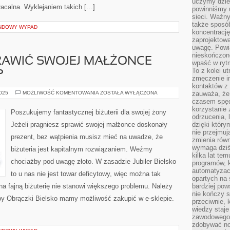
uczymy dziec
płacalna. Wyklejaniem takich […]
powinniśmy u
sieci. Ważn
także sposób
ENDOWY WYPAD
koncentrację
zaprojektow
uwagę. Powia
nieskończone
RAWIĆ SWOJEJ MAŁŻONCE
wpaść w rytm
To z kolei u
?
zmęczenie i
kontaktów z 
JAK
2025
MOŻLIWOŚĆ KOMENTOWANIA
ZOSTAŁA WYŁĄCZONA
zauważa, że 
MOŻEMY
czasem spęd
SPRAWIĆ
korzystanie 
SWOJEJ
Poszukujemy fantastycznej biżuterii dla swojej żony
MAŁŻONCE
odrzucenia, 
UDANY
Jeżeli pragniesz sprawić swojej małżonce doskonały
dzięki który
PREZENT?
nie przejmuj
prezent, bez wątpienia musisz mieć na uwadze, że
zmienia rów
wymaga dziś
biżuteria jest kapitalnym rozwiązaniem. Weźmy
kilka lat te
chociażby pod uwagę złoto. W zasadzie Jubiler Bielsko
programów, 
automatyzac
to u nas nie jest towar deficytowy, więc można tak
opartych na s
na fajną biżuterię nie stanowi większego problemu. Należy
bardziej pow
nie kończy s
y Obrączki Bielsko mamy możliwość zakupić w e-sklepie.
przeciwnie, 
wiedzy staje
zawodowego. 
zdobywać no