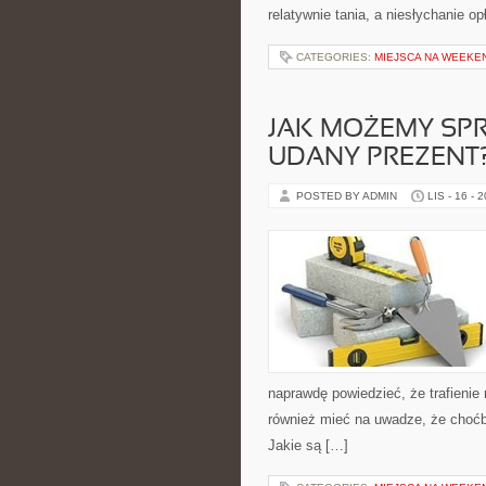
relatywnie tania, a niesłychanie o
CATEGORIES:
MIEJSCA NA WEEK
JAK MOŻEMY SP
UDANY PREZENT
POSTED BY ADMIN
LIS - 16 - 
naprawdę powiedzieć, że trafienie 
również mieć na uwadze, że choćb
Jakie są […]