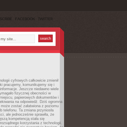
SCRIBE
FACEBOOK
TWITTER
ologii cyfrowych całkowicie zmienił
ki pracujemy, komunikujemy się i
nformacje. Jeszcze niedawno wiele
ymagało fizycznej obecności w
miejscu, papierowych dokumentów i
zekiwania na odpowiedź. Dziś ogromna
 może zostać załatwiona z poziomu
b telefonu. Ta zmiana przyniosła
ści, ale jednocześnie sprawiła, że
jszą kompetencją stała się
rozsądnego korzystania z technologii.