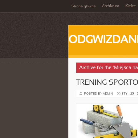
Archiwum
Kielce
Strona główna
ODGWIZDANI
Archive for the ‘Miejsca
TRENING SPORT
POSTED BY ADMIN
STY - 25 -