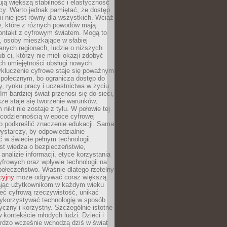
ją większą stabilność i elastyczność
cy. Warto jednak pamiętać, że dostęp
ii nie jest równy dla wszystkich. Wciąż
py, które z różnych powodów mają
kontakt z cyfrowym światem. Mogą to
, osoby mieszkające w słabiej
nych regionach, ludzie o niższych
b ci, którzy nie mieli okazji zdobyć
h umiejętności obsługi nowych
ykluczenie cyfrowe staje się poważnym
połecznym, bo ogranicza dostęp do
y, rynku pracy i uczestnictwa w życiu
Im bardziej świat przenosi się do sieci,
ze staje się tworzenie warunków,
 nikt nie zostaje z tyłu. W połowie tej
d codziennością w epoce cyfrowej
o podkreślić znaczenie edukacji. Sama
 wystarczy, by odpowiedzialnie
 w świecie pełnym technologii.
st wiedza o bezpieczeństwie,
 analizie informacji, etyce korzystania
yfrowych oraz wpływie technologii na
połeczeństwo. Właśnie dlatego rzetelny
cyjny
może odgrywać coraz większą
ając użytkownikom w każdym wieku
ieć cyfrową rzeczywistość, unikać
wykorzystywać technologię w sposób
yczny i korzystny. Szczególnie istotne
 w kontekście młodych ludzi. Dzieci i
ardzo wcześnie wchodzą dziś w świat