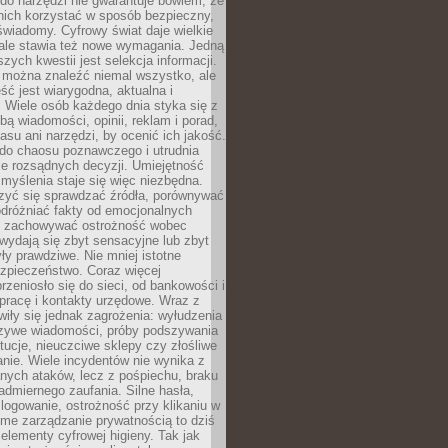
do narzędzi nie gwarantuje bowiem, że
nich korzystać w sposób bezpieczny,
świadomy. Cyfrowy świat daje wielkie
 ale stawia też nowe wymagania. Jedną
szych kwestii jest selekcja informacji.
e można znaleźć niemal wszystko, ale
eść jest wiarygodna, aktualna i
 Wiele osób każdego dnia styka się z
bą wiadomości, opinii, reklam i porad,
asu ani narzędzi, by ocenić ich jakość.
 do chaosu poznawczego i utrudnia
e rozsądnych decyzji. Umiejętność
myślenia staje się więc niezbędna.
zyć się sprawdzać źródła, porównywać
odróżniać fakty od emocjonalnych
i i zachowywać ostrożność wobec
e wydają się zbyt sensacyjne lub zbyt
yły prawdziwe. Nie mniej istotne
ezpieczeństwo. Coraz więcej
rzeniosło się do sieci, od bankowości i
pracę i kontakty urzędowe. Wraz z
iły się jednak zagrożenia: wyłudzenia
szywe wiadomości, próby podszywania
ytucje, nieuczciwe sklepy czy złośliwe
nie. Wiele incydentów nie wynika z
ych ataków, lecz z pośpiechu, braku
admiernego zaufania. Silne hasła,
ogowanie, ostrożność przy klikaniu w
dome zarządzanie prywatnością to dziś
lementy cyfrowej higieny. Tak jak