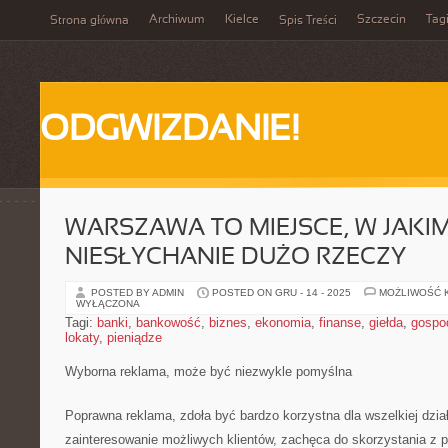
Archiwum
Kielce
Szczecin
Tag
Strona główna
Spis Treści
ODGWIZDANIE!
WARSZAWA TO MIEJSCE, W JAK
NIESŁYCHANIE DUŻO RZECZY
POSTED BY ADMIN
POSTED ON GRU - 14 - 2025
MOŻLIWOŚĆ 
WYŁĄCZONA
Tagi:
banki
,
bankowość
,
biznes
,
ekonomia
,
finanse
,
giełda
,
gospo
lokaty
,
pieniądze
Wyborna reklama, może być niezwykle pomyślna
Poprawna reklama, zdoła być bardzo korzystna dla wszelkiej dzia
zainteresowanie możliwych klientów, zachęca do skorzystania z pr