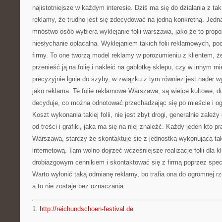
najistotniejsze w każdym interesie. Dziś ma się do działania z ta
reklamy, że trudno jest się zdecydować na jedną konkretną. Jedn
mnóstwo osób wybiera wyklejanie folii warszawa, jako że to propoz
niesłychanie opłacalna. Wyklejaniem takich folii reklamowych, poc
firmy. To one tworzą model reklamy w porozumieniu z klientem, ż
przenieść ją na folię i nakleić na gablotkę sklepu, czy w innym m
precyzyjnie lgnie do szyby, w związku z tym również jest nader w
jako reklama. Te folie reklamowe Warszawa, są wielce kultowe, d
decyduje, co można odnotować przechadzając się po mieście i og
Koszt wykonania takiej folii, nie jest zbyt drogi, generalnie zależy 
od treści i grafiki, jaka ma się na niej znaleźć. Każdy jeden kto p
Warszawa, starczy że skontaktuje się z jednostką wykonującą taki
internetową. Tam wolno dojrzeć wcześniejsze realizacje folii dla k
drobiazgowym cennikiem i skontaktować się z firmą poprzez spec
Warto wyłonić taką odmianę reklamy, bo trafia ona do ogromnej rz
a to nie zostaje bez oznaczania.
1.
http://reichundschoen-festival.de