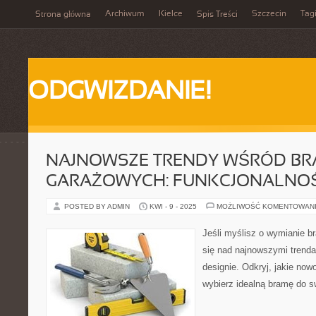
Archiwum
Kielce
Szczecin
Tag
Strona główna
Spis Treści
ODGWIZDANIE!
NAJNOWSZE TRENDY WŚRÓD B
GARAŻOWYCH: FUNKCJONALNOŚĆ
POSTED BY ADMIN
KWI - 9 - 2025
MOŻLIWOŚĆ KOMENTOWAN
Jeśli myślisz o wymianie 
się nad najnowszymi trenda
designie. Odkryj, jakie now
wybierz idealną bramę do 