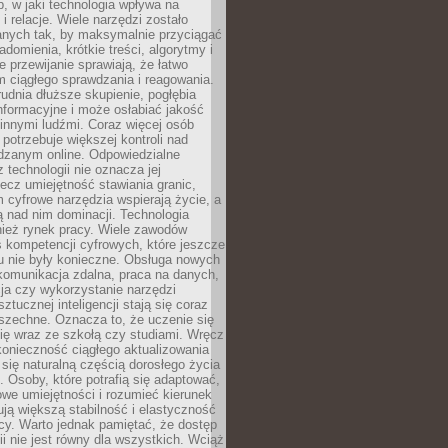
, w jaki technologia wpływa na
 i relacje. Wiele narzędzi zostało
anych tak, by maksymalnie przyciągać
domienia, krótkie treści, algorytmy i
 przewijanie sprawiają, że łatwo
 ciągłego sprawdzania i reagowania.
trudnia dłuższe skupienie, pogłębia
nformacyjne i może osłabiać jakość
innymi ludźmi. Coraz więcej osób
potrzebuje większej kontroli nad
zanym online. Odpowiedzialne
z technologii nie oznacza jej
lecz umiejętność stawiania granic,
m cyfrowe narzędzia wspierają życie, a
ą nad nim dominacji. Technologia
nież rynek pracy. Wiele zawodów
 kompetencji cyfrowych, które jeszcze
mu nie były konieczne. Obsługa nowych
komunikacja zdalna, praca na danych,
ja czy wykorzystanie narzędzi
ztucznej inteligencji stają się coraz
szechne. Oznacza to, że uczenie się
ię wraz ze szkołą czy studiami. Wręcz
konieczność ciągłego aktualizowania
 się naturalną częścią dorosłego życia
Osoby, które potrafią się adaptować,
we umiejętności i rozumieć kierunek
ją większą stabilność i elastyczność
cy. Warto jednak pamiętać, że dostęp
ii nie jest równy dla wszystkich. Wciąż