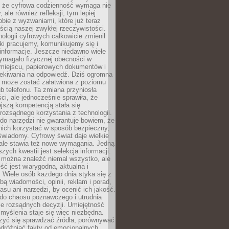
 że cyfrowa codzienność wymaga nie
 ale również refleksji, tym lepiej
bie z wyzwaniami, które już teraz
ęścią naszej zwykłej rzeczywistości.
ologii cyfrowych całkowicie zmienił
ki pracujemy, komunikujemy się i
nformacje. Jeszcze niedawno wiele
ymagało fizycznej obecności w
miejscu, papierowych dokumentów i
zekiwania na odpowiedź. Dziś ogromna
 może zostać załatwiona z poziomu
b telefonu. Ta zmiana przyniosła
ści, ale jednocześnie sprawiła, że
jszą kompetencją stała się
rozsądnego korzystania z technologii.
do narzędzi nie gwarantuje bowiem, że
nich korzystać w sposób bezpieczny,
świadomy. Cyfrowy świat daje wielkie
 ale stawia też nowe wymagania. Jedną
szych kwestii jest selekcja informacji.
e można znaleźć niemal wszystko, ale
eść jest wiarygodna, aktualna i
 Wiele osób każdego dnia styka się z
bą wiadomości, opinii, reklam i porad,
asu ani narzędzi, by ocenić ich jakość.
 do chaosu poznawczego i utrudnia
e rozsądnych decyzji. Umiejętność
myślenia staje się więc niezbędna.
zyć się sprawdzać źródła, porównywać
odróżniać fakty od emocjonalnych