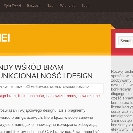
Szczecin
Tagi
Wietrznie
Tagi
Spis Treści
SUB
E!
NDY WŚRÓD BRAM
Rozwój techn
UNKCJONALNOŚĆ I DESIGN
sposób, w ja
zdobywamy i
czynności w
NAJNOWSZE
 KWI - 9 - 2025
MOŻLIWOŚĆ KOMENTOWANIA
ZOSTAŁA
konkretnym 
TRENDY
WŚRÓD
długiego oc
sign bram
,
funkcjonalność
,
najnowsze trendy
,
nowoczesne
BRAM
część spraw
GARAŻOWYCH:
komputera lu
FUNKCJONALNOŚĆ
I
liczne korzy
DESIGN
ozwiązań i wyjątkowego designu!⁤ Dziś pragniemy⁢
coraz ważnie
umiejętność 
śród bram garażowych,⁢ które ‍łączą ​w sobie zarówno
Sam dostęp 
Odkryjcie z nami, jakie innowacyjne ⁢rozwiązania zdobywają
będziemy z 
efektywny i 
ecie architektury i ⁢designu! Czy ⁤bramy garażowe mogą być