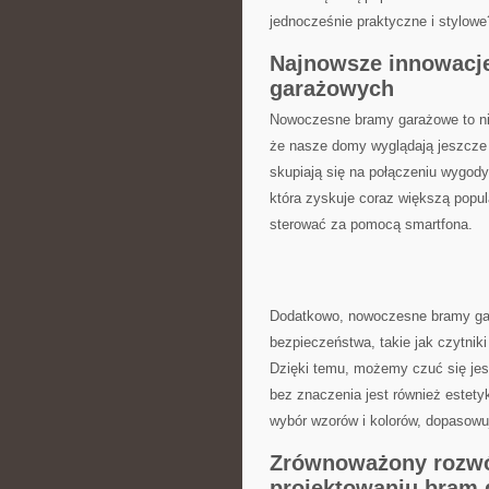
jednocześnie praktyczne ⁢i stylow
Najnowsze innowacje 
garażowych
Nowoczesne bramy ​garażowe to nie 
że nasze domy wyglądają jeszcze b
skupiają się na połączeniu wygody
która zyskuje coraz większą popula
sterować za pomocą smartfona.
Dodatkowo, nowoczesne​ bramy ga
bezpieczeństwa, takie​ jak czytniki
Dzięki‌ temu, możemy czuć się jes
bez znaczenia⁢ jest również estet
wybór wzorów i kolorów,‍ dopasowuj
Zrównoważony rozwój 
projektowaniu bram