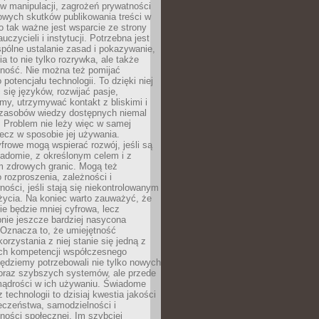
 manipulacji, zagrożeń prywatności
owych skutków publikowania treści w
go tak ważne jest wsparcie ze strony
uczycieli i instytucji. Potrzebna jest
pólne ustalanie zasad i pokazywanie,
ia to nie tylko rozrywka, ale także
lność. Nie można też pomijać
potencjału technologii. To dzięki niej
ć się języków, rozwijać pasje,
rmy, utrzymywać kontakt z bliskimi i
 zasobów wiedzy dostępnych niemal
 Problem nie leży więc w samej
 lecz w sposobie jej używania.
frowe mogą wspierać rozwój, jeśli są
adomie, z określonym celem i z
 zdrowych granic. Mogą też
 rozproszenia, zależności i
ości, jeśli stają się niekontrolowanym
życia. Na koniec warto zauważyć, że
ie będzie mniej cyfrowa, lecz
nie jeszcze bardziej nasycona
 Oznacza to, że umiejętność
orzystania z niej stanie się jedną z
h kompetencji współczesnego
ędziemy potrzebowali nie tylko nowych
coraz szybszych systemów, ale przede
ądrości w ich używaniu. Świadome
 technologii to dzisiaj kwestia jakości
eczeństwa, samodzielności i
ności społecznej. Im szybciej