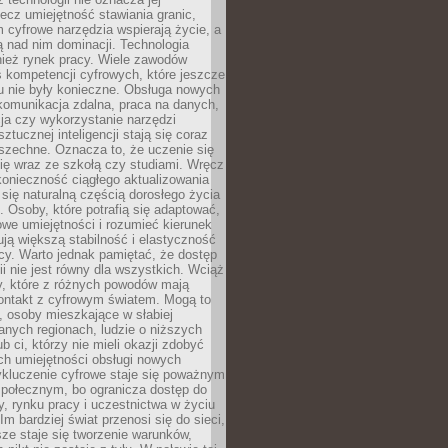
lecz umiejętność stawiania granic,
m cyfrowe narzędzia wspierają życie, a
ą nad nim dominacji. Technologia
nież rynek pracy. Wiele zawodów
 kompetencji cyfrowych, które jeszcze
mu nie były konieczne. Obsługa nowych
komunikacja zdalna, praca na danych,
ja czy wykorzystanie narzędzi
ztucznej inteligencji stają się coraz
szechne. Oznacza to, że uczenie się
ię wraz ze szkołą czy studiami. Wręcz
konieczność ciągłego aktualizowania
 się naturalną częścią dorosłego życia
Osoby, które potrafią się adaptować,
we umiejętności i rozumieć kierunek
ją większą stabilność i elastyczność
cy. Warto jednak pamiętać, że dostęp
ii nie jest równy dla wszystkich. Wciąż
py, które z różnych powodów mają
kontakt z cyfrowym światem. Mogą to
, osoby mieszkające w słabiej
nych regionach, ludzie o niższych
b ci, którzy nie mieli okazji zdobyć
h umiejętności obsługi nowych
ykluczenie cyfrowe staje się poważnym
połecznym, bo ogranicza dostęp do
y, rynku pracy i uczestnictwa w życiu
Im bardziej świat przenosi się do sieci,
ze staje się tworzenie warunków,