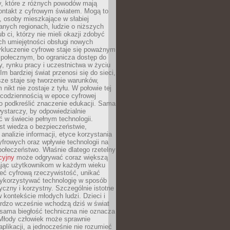
py, które z różnych powodów mają
kontakt z cyfrowym światem. Mogą to
, osoby mieszkające w słabiej
nych regionach, ludzie o niższych
b ci, którzy nie mieli okazji zdobyć
h umiejętności obsługi nowych
ykluczenie cyfrowe staje się poważnym
połecznym, bo ogranicza dostęp do
y, rynku pracy i uczestnictwa w życiu
Im bardziej świat przenosi się do sieci,
ze staje się tworzenie warunków,
 nikt nie zostaje z tyłu. W połowie tej
d codziennością w epoce cyfrowej
o podkreślić znaczenie edukacji. Sama
 wystarczy, by odpowiedzialnie
 w świecie pełnym technologii.
st wiedza o bezpieczeństwie,
 analizie informacji, etyce korzystania
yfrowych oraz wpływie technologii na
połeczeństwo. Właśnie dlatego rzetelny
cyjny
może odgrywać coraz większą
ając użytkownikom w każdym wieku
ieć cyfrową rzeczywistość, unikać
wykorzystywać technologię w sposób
yczny i korzystny. Szczególnie istotne
 w kontekście młodych ludzi. Dzieci i
ardzo wcześnie wchodzą dziś w świat
 sama biegłość techniczna nie oznacza
 Młody człowiek może sprawnie
aplikacji, a jednocześnie nie rozumieć