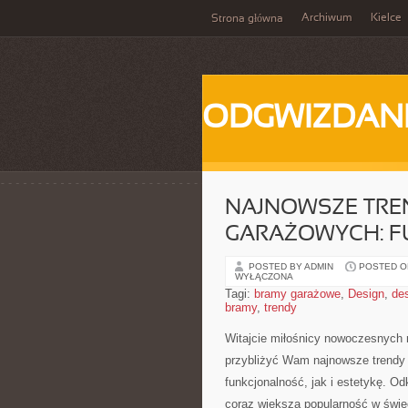
Archiwum
Kielce
Strona główna
ODGWIZDANI
NAJNOWSZE TRE
GARAŻOWYCH: F
POSTED BY ADMIN
POSTED ON
WYŁĄCZONA
Tagi:
bramy garażowe
,
Design
,
de
bramy
,
trendy
Witajcie miłośnicy nowoczesnych r
przybliżyć Wam najnowsze trendy w
funkcjonalność,⁢ jak i‍ estetykę.‌ 
⁤coraz​ większą ⁤popularność w świ