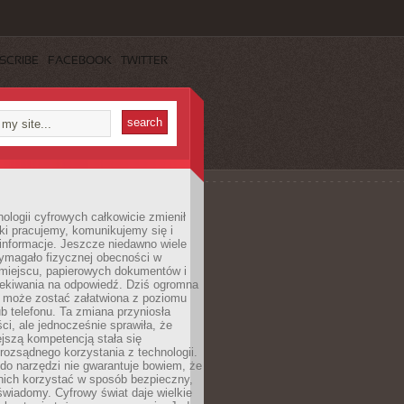
SCRIBE
FACEBOOK
TWITTER
ologii cyfrowych całkowicie zmienił
ki pracujemy, komunikujemy się i
nformacje. Jeszcze niedawno wiele
ymagało fizycznej obecności w
miejscu, papierowych dokumentów i
zekiwania na odpowiedź. Dziś ogromna
 może zostać załatwiona z poziomu
b telefonu. Ta zmiana przyniosła
ści, ale jednocześnie sprawiła, że
jszą kompetencją stała się
rozsądnego korzystania z technologii.
do narzędzi nie gwarantuje bowiem, że
nich korzystać w sposób bezpieczny,
świadomy. Cyfrowy świat daje wielkie