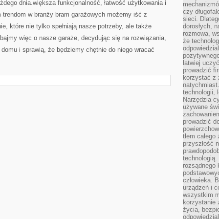
żdego dnia.większa ⁤funkcjonalność, łatwość użytkowania i‍
mechanizmów
czy długofal
m⁣ trendom w branży bram garażowych możemy iść z
sieci. Dlate
 które ⁤nie tylko ⁣spełniają ‍nasze potrzeby,​ ale także
dorosłych, na
rozmowa, ws
jmy więc o nasze ⁣garaże, ‍decydując się na rozwiązania,
że technolog
odpowiedzia
domu i sprawią, ⁤że ​będziemy chętnie⁤ do niego ‌wracać‍
pozytywnego 
łatwiej uczy
prowadzić fi
korzystać z
natychmiast.
technologii,
Narzędzia cy
używane świ
zachowaniem
prowadzić do
powierzchown
tłem całego 
przyszłość n
prawdopodob
technologią.
rozsądnego k
podstawowyc
człowieka. B
urządzeń i 
wszystkim m
korzystanie z
życia, bezpi
odpowiedzial