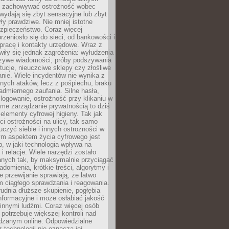
i i zachowywać ostrożność wobec
e wydają się zbyt sensacyjne lub zbyt
yły prawdziwe. Nie mniej istotne
ezpieczeństwo. Coraz więcej
rzeniosło się do sieci, od bankowości i
pracę i kontakty urzędowe. Wraz z
iły się jednak zagrożenia: wyłudzenia
szywe wiadomości, próby podszywania
ytucje, nieuczciwe sklepy czy złośliwe
nie. Wiele incydentów nie wynika z
ych ataków, lecz z pośpiechu, braku
admiernego zaufania. Silne hasła,
ogowanie, ostrożność przy klikaniu w
dome zarządzanie prywatnością to dziś
lementy cyfrowej higieny. Tak jak
i ostrożności na ulicy, tak samo
czyć siebie i innych ostrożności w
ym aspektem życia cyfrowego jest
, w jaki technologia wpływa na
 i relacje. Wiele narzędzi zostało
anych tak, by maksymalnie przyciągać
domienia, krótkie treści, algorytmy i
 przewijanie sprawiają, że łatwo
 ciągłego sprawdzania i reagowania.
trudnia dłuższe skupienie, pogłębia
nformacyjne i może osłabiać jakość
innymi ludźmi. Coraz więcej osób
potrzebuje większej kontroli nad
zanym online. Odpowiedzialne
z technologii nie oznacza jej