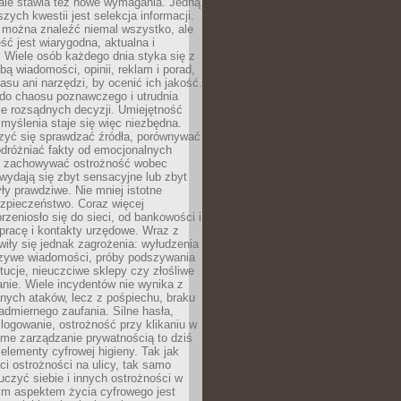
 ale stawia też nowe wymagania. Jedną
szych kwestii jest selekcja informacji.
e można znaleźć niemal wszystko, ale
eść jest wiarygodna, aktualna i
 Wiele osób każdego dnia styka się z
bą wiadomości, opinii, reklam i porad,
asu ani narzędzi, by ocenić ich jakość.
 do chaosu poznawczego i utrudnia
e rozsądnych decyzji. Umiejętność
myślenia staje się więc niezbędna.
zyć się sprawdzać źródła, porównywać
odróżniać fakty od emocjonalnych
i i zachowywać ostrożność wobec
e wydają się zbyt sensacyjne lub zbyt
yły prawdziwe. Nie mniej istotne
ezpieczeństwo. Coraz więcej
rzeniosło się do sieci, od bankowości i
pracę i kontakty urzędowe. Wraz z
iły się jednak zagrożenia: wyłudzenia
szywe wiadomości, próby podszywania
ytucje, nieuczciwe sklepy czy złośliwe
nie. Wiele incydentów nie wynika z
ych ataków, lecz z pośpiechu, braku
admiernego zaufania. Silne hasła,
ogowanie, ostrożność przy klikaniu w
dome zarządzanie prywatnością to dziś
lementy cyfrowej higieny. Tak jak
i ostrożności na ulicy, tak samo
czyć siebie i innych ostrożności w
ym aspektem życia cyfrowego jest