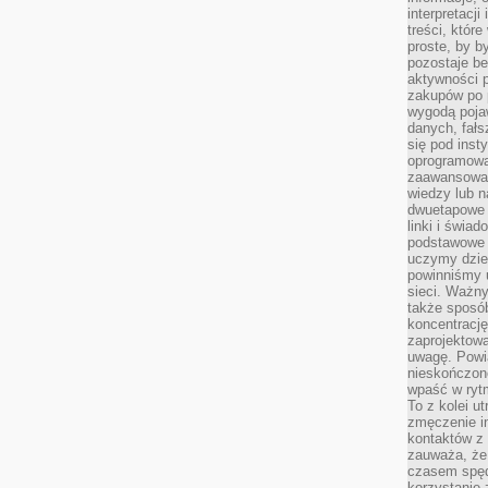
interpretacj
treści, któr
proste, by b
pozostaje b
aktywności p
zakupów po 
wygodą pojaw
danych, fał
się pod inst
oprogramowa
zaawansowan
wiedzy lub n
dwuetapowe l
linki i świa
podstawowe e
uczymy dziec
powinniśmy u
sieci. Ważn
także sposób
koncentrację
zaprojektow
uwagę. Powia
nieskończone
wpaść w rytm
To z kolei u
zmęczenie i
kontaktów z 
zauważa, że 
czasem spęd
korzystanie 