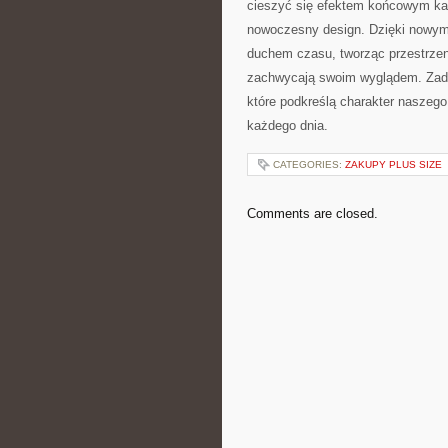
cieszyć ⁤się‍ efektem końcowym⁢ ka
nowoczesny design.⁢ Dzięki nowy
duchem czasu, tworząc ⁤przestrzenie,
zachwycają swoim wyglądem.⁢ Zadba
które podkreślą charakter naszego 
każdego⁣ dnia.
CATEGORIES:
ZAKUPY PLUS SIZE
Comments are closed.