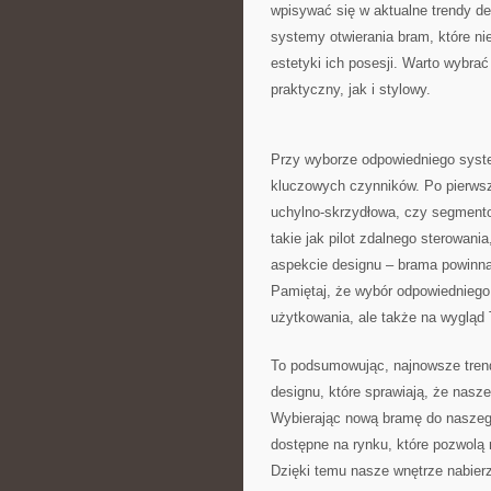
wpisywać⁣ się w aktualne trendy⁢ d
systemy ⁣otwierania bram, które⁣ ni
‍estetyki ich posesji. Warto wybra
praktyczny, jak i ⁣stylowy.
Przy wyborze‍ odpowiedniego system
kluczowych​ czynników. Po pierwsze
uchylno-skrzydłowa, czy segmentow
takie⁣ jak pilot zdalnego sterowan
aspekcie designu – brama powinna h
Pamiętaj, że wybór ‌odpowiedniego
użytkowania, ale także⁣ na wygląd T
To podsumowując, najnowsze trend
designu, które sprawiają, ​że nasze 
Wybierając nową ‍bramę do naszeg
dostępne‌ na rynku, które pozwolą 
Dzięki ⁢temu nasze ‍wnętrze nabie