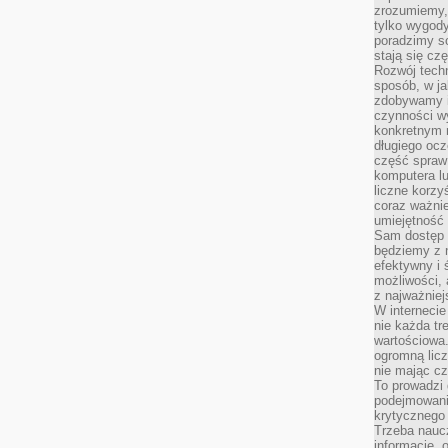
zrozumiemy,
tylko wygody,
poradzimy so
stają się cz
Rozwój techn
sposób, w ja
zdobywamy i
czynności w
konkretnym 
długiego oc
część spraw
komputera lu
liczne korzy
coraz ważnie
umiejętność 
Sam dostęp 
będziemy z 
efektywny i 
możliwości,
z najważniej
W interneci
nie każda tr
wartościowa.
ogromną licz
nie mając cz
To prowadzi
podejmowani
krytycznego 
Trzeba nauc
informacje, 