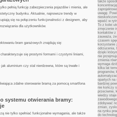
także sposób
koncentrację
lko pełnią funkcję zabezpieczenia pojazdów i mienia, ale
zaprojektow
uwagę. Powia
stetyczny budynku. Aktualnie, najnowsze ‍trendy w
nieskończone
piają się ​na⁢ połączeniu funkcjonalności⁤ z designem, aby
wpaść w rytm
To z kolei u
 rozwiązania dla użytkowników.
zmęczenie i
kontaktów z 
zauważa, że 
czasem spęd
ektowaniu bram garażowych‍ znajdują się:
korzystanie 
odrzucenia, 
dzięki który
y charakteryzuje się prostymi formami i czystymi liniami,
nie przejmuj
zmienia rów
wymaga dziś
e jak aluminium czy stal nierdzewna,​ które są trwałe i
kilka lat te
programów, 
automatyzac
opartych na s
liwiająca zdalne sterowanie bramą za pomocą smartfona
bardziej pow
nie kończy s
przeciwnie, 
wiedzy staje
 systemu ‌otwierania bramy: ​
zawodowego. 
zdobywać no
je
zmian, zysku
na rynku pra
⁣ nie tylko spełniać funkcjonalne‌ wymagania, ​ale także
do technolog