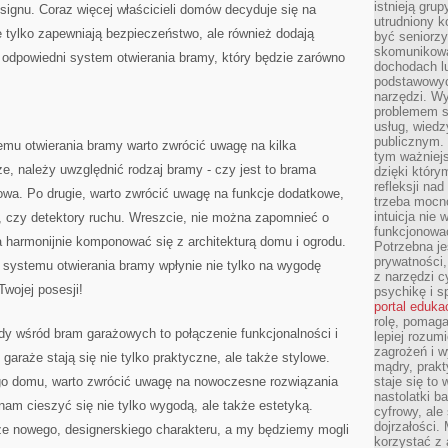
istnieją gru
esignu. Coraz więcej właścicieli domów decyduje ⁤się na
utrudniony 
e tylko⁢ zapewniają bezpieczeństwo, ale również⁣ dodają
być seniorzy
skomunikowa
ć odpowiedni ​system otwierania bramy, który będzie ‌zarówno
dochodach lu
podstawowyc
narzędzi. W
problemem s
usług, wiedz
publicznym. 
u otwierania bramy​ warto⁤ zwrócić ​uwagę ⁤na kilka
tym ważniejs
, ⁣należy uwzględnić rodzaj bramy -⁤ czy jest‌ to brama
dzięki którym
refleksji na
a. Po ⁤drugie, warto zwrócić uwagę‍ na funkcje dodatkowe,
trzeba mocn
intuicja nie
ia, czy detektory ruchu. Wreszcie, nie można zapomnieć o
funkcjonować
armonijnie‌ komponować się​ z architekturą domu⁣ i ⁣ogrodu.
Potrzebna je
prywatności,
 systemu ​otwierania bramy wpłynie nie tylko na ⁣wygodę
z narzędzi c
wojej ​posesji!
psychikę i s
portal eduka
rolę, pomag
y wśród bram garażowych to połączenie​ funkcjonalności i
lepiej rozum
zagrożeń i 
​garaże stają się nie tylko praktyczne,​ ale⁤ także stylowe.
mądry, prakt
o domu,⁣ warto zwrócić uwagę na nowoczesne rozwiązania
staje się to
nastolatki b
nam cieszyć się nie tylko wygodą, ale także‌ estetyką.
cyfrowy, ale
dojrzałości.
rze ⁢nowego,⁢ designerskiego charakteru, a my będziemy mogli
korzystać z 