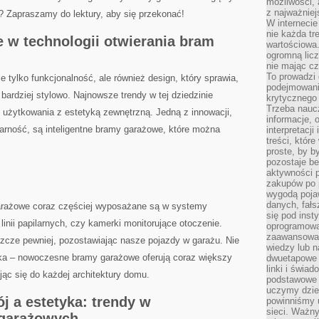
możliwości,
z najważniej
e? Zapraszamy do lektury, aby się przekonać!
W interneci
nie każda tr
‍w technologii ‍otwierania bram
wartościowa.
ogromną licz
nie mając cz
To prowadzi
‍tylko funkcjonalność, ale również design, który ⁢sprawia,
podejmowani
ardziej stylowo. Najnowsze trendy w tej dziedzinie
krytycznego 
Trzeba nauc
 użytkowania z estetyką zewnętrzną.​ Jedną z innowacji,
informacje, 
rność, są ‍inteligentne bramy garażowe, ‍które⁣ można
interpretacj
treści, któr
proste, by b
pozostaje b
aktywności p
zakupów po 
wygodą pojaw
danych, fał
rażowe coraz częściej ⁣wyposażane ⁤są w systemy
się pod inst
 linii ⁢papilarnych, czy kamerki monitorujące otoczenie.
oprogramowa
zaawansowan
zcze pewniej,⁣ pozostawiając nasze pojazdy ‌w garażu. Nie
wiedzy lub n
yka – nowoczesne bramy garażowe ⁤oferują coraz większy
dwuetapowe l
linki i świa
ąc się do każdej architektury ‌domu.
podstawowe e
uczymy dziec
a‍ estetyka: trendy ⁤w
powinniśmy u
sieci. Ważn
 garażowych