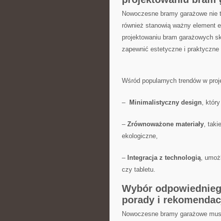
Nowoczesne bramy ‌garażowe nie ty
również stanowią ważny element e
projektowaniu bram garażowych​ sku
zapewnić estetyczne i praktyczne
Wśród popularnych trendów w proj
– ​
Minimalistyczny ​design
, któr
–
Zrównoważone materiały
, taki
ekologiczne,
–
Integracja ⁣z technologią
, umoż
czy ⁢tabletu.
Wybór odpowiedniego
porady i​ rekomendac
Nowoczesne​ bramy​ garażowe ⁤muszą