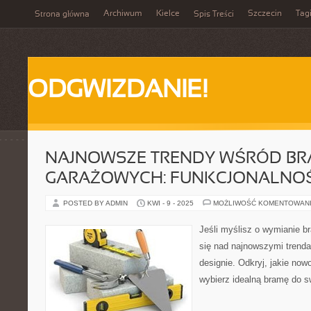
Archiwum
Kielce
Szczecin
Tag
Strona główna
Spis Treści
ODGWIZDANIE!
NAJNOWSZE TRENDY WŚRÓD B
GARAŻOWYCH: FUNKCJONALNOŚĆ
POSTED BY ADMIN
KWI - 9 - 2025
MOŻLIWOŚĆ KOMENTOWAN
Jeśli myślisz o wymianie 
się nad najnowszymi trenda
designie. Odkryj, jakie now
wybierz idealną bramę do 