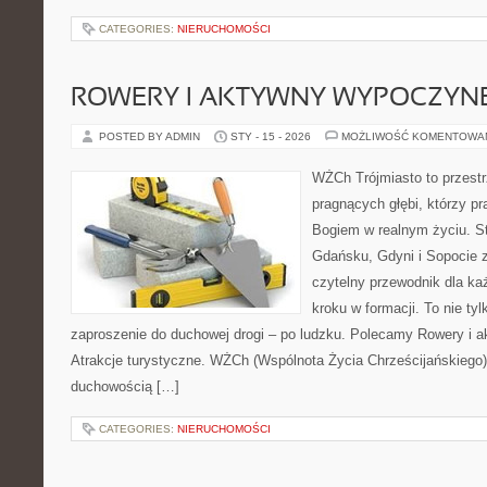
CATEGORIES:
NIERUCHOMOŚCI
ROWERY I AKTYWNY WYPOCZYN
POSTED BY ADMIN
STY - 15 - 2026
MOŻLIWOŚĆ KOMENTOWA
WŻCh Trójmiasto to przestr
pragnących głębi, którzy pr
Bogiem w realnym życiu. St
Gdańsku, Gdyni i Sopocie 
czytelny przewodnik dla ka
kroku w formacji. To nie tyl
zaproszenie do duchowej drogi – po ludzku. Polecamy Rowery i 
Atrakcje turystyczne. WŻCh (Wspólnota Życia Chrześcijańskiego)
duchowością […]
CATEGORIES:
NIERUCHOMOŚCI