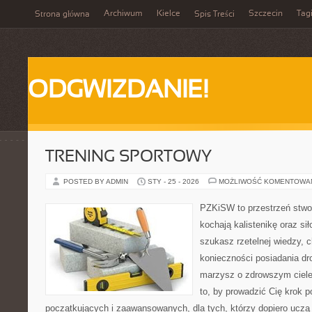
Archiwum
Kielce
Szczecin
Tag
Strona główna
Spis Treści
ODGWIZDANIE!
TRENING SPORTOWY
POSTED BY ADMIN
STY - 25 - 2026
MOŻLIWOŚĆ KOMENTOWA
PZKiSW to przestrzeń stwor
kochają kalistenikę oraz sił
szukasz rzetelnej wiedzy, 
konieczności posiadania dro
marzysz o zdrowszym ciele,
to, by prowadzić Cię krok 
początkujących i zaawansowanych, dla tych, którzy dopiero uczą s