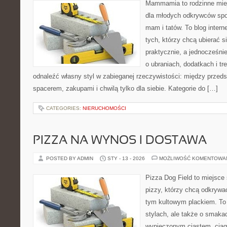
Mammamia to rodzinne miej
dla młodych odkrywców spo
mam i tatów. To blog inter
tych, którzy chcą ubierać s
praktycznie, a jednocześnie 
o ubraniach, dodatkach i tr
odnaleźć własny styl w zabieganej rzeczywistości: między przeds
spacerem, zakupami i chwilą tylko dla siebie. Kategorie do […]
CATEGORIES:
NIERUCHOMOŚCI
PIZZA NA WYNOS I DOSTAWA
POSTED BY ADMIN
STY - 13 - 2026
MOŻLIWOŚĆ KOMENTOWA
Pizza Dog Field to miejsce
pizzy, którzy chcą odkrywa
tym kultowym plackiem. To 
stylach, ale także o smakac
wypieczonym ciastem, ciąg