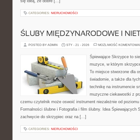
się ideą, że dobre […]
CATEGORIES:
NIERUCHOMOŚCI
ŚLUBY MIĘDZYNARODOWE I NIE
POSTED BY ADMIN
STY - 21 - 2026
MOŻLIWOŚĆ KOMENTOWA
Śpiewające Skrzypce to si
muzyce, w którym skrzypce 
To miejsce stworzone dla o
świadomie, a także dla tych
technikę na instrumencie 
muzyczne ciekawostki z pr
czemu czytelnik może oswoić instrument niezależnie od poziom
Formalności ślubne i Fotografia i film ślubny. Idea Śpiewających 
zachwycie do skrzypiec oraz na […]
CATEGORIES:
NIERUCHOMOŚCI