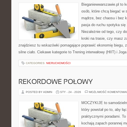
Bieganiewwarszawie.pl to 
osób, które chcą biegać w s
mądrze, bez chaosu i bez ko
pasja do ruchu spotyka si
Niezależnie od tego, czy d
kroki na trasie, czy masz z
znajdziesz tu wskazówki pomagające poprawić ekonomię biegu, z
silne ciało. Ciekawe kategorie to Trening interwałowy (HIIT) i Joga
CATEGORIES:
NIERUCHOMOŚCI
REKORDOWE POŁOWY
POSTED BY ADMIN
STY - 24 - 2026
MOŻLIWOŚĆ KOMENTOWA
MOCZYKIJE to samodzielny 
który powstał po to, aby łą
praktycznymi poradami. To 
kochają zapach porannej mg