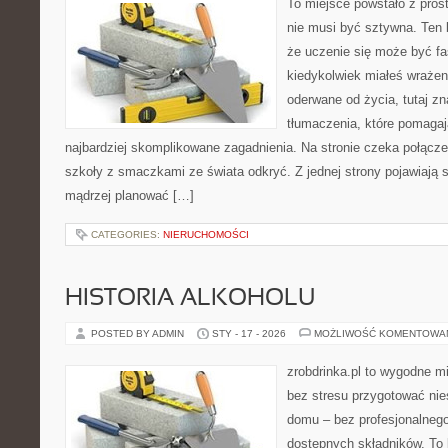
To miejsce powstało z pros
nie musi być sztywna. Ten 
że uczenie się może być fa
kiedykolwiek miałeś wrażen
oderwane od życia, tutaj z
tłumaczenia, które pomaga
najbardziej skomplikowane zagadnienia. Na stronie czeka połączeni
szkoły z smaczkami ze świata odkryć. Z jednej strony pojawiają s
mądrzej planować […]
CATEGORIES:
NIERUCHOMOŚCI
HISTORIA ALKOHOLU
POSTED BY ADMIN
STY - 17 - 2026
MOŻLIWOŚĆ KOMENTOWA
zrobdrinka.pl to wygodne mi
bez stresu przygotować nie
domu – bez profesjonalnego
dostępnych składników. To