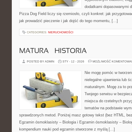
dodatkami dopasowanymi do
Pizza Dog Field liczy się rzemiosło, czyli konkret: jak przygotowa
jak prowadzić pieczenie i jak dojść do tego momentu, […]
CATEGORIES:
NIERUCHOMOŚCI
MATURA – HISTORIA
POSTED BY ADMIN
STY - 12 - 2026
MOŻLIWOŚĆ KOMENTOWA
Nie mogę pomóc w tworzeniu
nielegalne ujawnienia lub ś
maturalnym. Mogę za to prz
Twojego serwisu w bezpieczn
miejsca do rzetelnych prz
tematów na podstawie wym
sprawdzonych metod. Poniżej masz gotowy tekst (bez HTML, bez
Egzamin ósmoklasisty – Biologia i Egzamin ósmoklasisty – Biolog
kompendium nauki pod egzamin stworzone z myślą […]