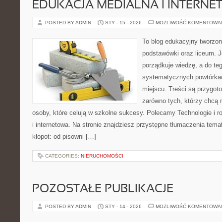
EDUKACJA MEDIALNA I INTERN
POSTED BY ADMIN
STY - 15 - 2026
MOŻLIWOŚĆ KOMENTOWA
To blog edukacyjny tworzon
podstawówki oraz liceum. J
porządkuje wiedzę, a do t
systematycznych powtórkac
miejscu. Treści są przygot
zarówno tych, którzy chcą n
osoby, które celują w szkolne sukcesy. Polecamy Technologie i r
i internetowa. Na stronie znajdziesz przystępne tłumaczenia tema
kłopot: od pisowni […]
CATEGORIES:
NIERUCHOMOŚCI
POZOSTAŁE PUBLIKACJE
POSTED BY ADMIN
STY - 14 - 2026
MOŻLIWOŚĆ KOMENTOWA