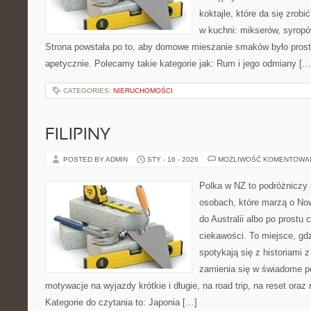
koktajle, które da się zrobi
w kuchni: mikserów, syropów
Strona powstała po to, aby domowe mieszanie smaków było prost
apetycznie. Polecamy takie kategorie jak: Rum i jego odmiany […
CATEGORIES:
NIERUCHOMOŚCI
FILIPINY
POSTED BY ADMIN
STY - 16 - 2026
MOŻLIWOŚĆ KOMENTOWA
Polka w NZ to podróżniczy 
osobach, które marzą o Now
do Australii albo po prostu
ciekawości. To miejsce, gd
spotykają się z historiami z
zamienia się w świadome p
motywacje na wyjazdy krótkie i długie, na road trip, na reset ora
Kategorie do czytania to: Japonia […]