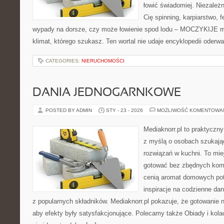
łowić świadomiej. Niezależn
Cię spinning, karpiarstwo,
wypady na dorsze, czy może łowienie spod lodu – MOCZYKIJE ma
klimat, którego szukasz. Ten wortal nie udaje encyklopedii oderw
CATEGORIES:
NIERUCHOMOŚCI
DANIA JEDNOGARNKOWE
POSTED BY ADMIN
STY - 23 - 2026
MOŻLIWOŚĆ KOMENTOWA
Mediaknorr.pl to praktyczny
z myślą o osobach szukaj
rozwiązań w kuchni. To miej
gotować bez zbędnych kompl
cenią aromat domowych potr
inspiracje na codzienne da
z popularnych składników. Mediaknorr.pl pokazuje, że gotowanie 
aby efekty były satysfakcjonujące. Polecamy także Obiady i kolacj