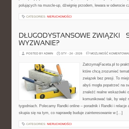
polujących na muscle-up, dźwignię przodem, lewara w odwrocie c
CATEGORIES:
NIERUCHOMOŚCI
DŁUGODYSTANSOWE ZWIĄZKI – 
WYZWANIE?
POSTED BY ADMIN
STY - 24 - 2026
MOŻLIWOŚĆ KOMENTOWA
ZatrzymajFaceta.pl to prakt
które chcą zrozumieć tema
związek bez presji. To mie
abyś mogła popatrzeć na sw
znaleźć realne wskazówki 
komunikować tak, by więź n
tygodniach. Polecamy Randki online – poradnik i Randki i relacje 
skupia się na tym, co naprawdę buduje zainteresowanie w […]
CATEGORIES:
NIERUCHOMOŚCI