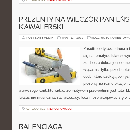
CATEGORIES:
NIERUCHOMOŚCI
PREZENTY NA WIECZÓR PANIEŃSK
KAWALERSKI
POSTED BY ADMIN
MAR - 11 - 2026
MOŻLIWOŚĆ KOMENTOWA
Pasotti to stylowa strona in
się na tematyce luksusowy
że dobrze dobrany upomin
więcej niż tylko przedmiote
osób, które szukają pomy
prezenty na różne okazje i 
pierwszego kontaktu widać, że motywem przewodnim jest tutaj kla
luksus nie musi oznaczać przesady, lecz może przejawiać się w d
CATEGORIES:
NIERUCHOMOŚCI
BALENCIAGA