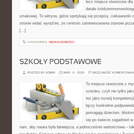
lecz miejsce stworzone dla
detale śródziemnomorskieg
smakowej. To witryna, gdzie spotykają się przepisy, ciekawostki o
stronie widać wyraźnie, że centrum zainteresowania stanowi pizza
[…]
CATEGORIES:
NIERUCHOMOŚCI
SZKOŁY PODSTAWOWE
POSTED BY ADMIN
MAR - 8 - 2026
MOŻLIWOŚĆ KOMENTOWAN
To miejsce stworzone z myś
szeroko, czyli nie tylko jak
też jako rozwój kompetencj
łączy konkretne podpowiedz
pomagają dzieciom, bliski
się po świecie zagadnień w
nam, aby nauka była łatwiejsza, a jednocześnie wartościowa – tak