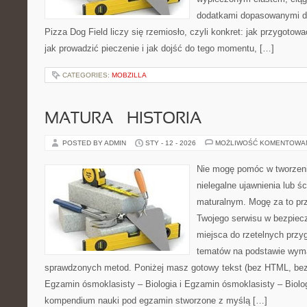
dodatkami dopasowanymi do
Pizza Dog Field liczy się rzemiosło, czyli konkret: jak przygotowa
jak prowadzić pieczenie i jak dojść do tego momentu, […]
CATEGORIES:
MOBZILLA
MATURA – HISTORIA
POSTED BY ADMIN
STY - 12 - 2026
MOŻLIWOŚĆ KOMENTOWA
Nie mogę pomóc w tworzeniu
nielegalne ujawnienia lub ś
maturalnym. Mogę za to prz
Twojego serwisu w bezpieczn
miejsca do rzetelnych prz
tematów na podstawie wym
sprawdzonych metod. Poniżej masz gotowy tekst (bez HTML, bez
Egzamin ósmoklasisty – Biologia i Egzamin ósmoklasisty – Biolog
kompendium nauki pod egzamin stworzone z myślą […]