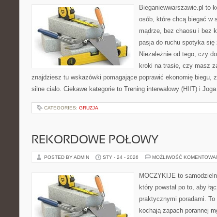
Bieganiewwarszawie.pl to 
osób, które chcą biegać w s
mądrze, bez chaosu i bez ko
pasja do ruchu spotyka si
Niezależnie od tego, czy d
kroki na trasie, czy masz z
znajdziesz tu wskazówki pomagające poprawić ekonomię biegu, z
silne ciało. Ciekawe kategorie to Trening interwałowy (HIIT) i Joga
CATEGORIES:
GRUZJA
REKORDOWE POŁOWY
POSTED BY ADMIN
STY - 24 - 2026
MOŻLIWOŚĆ KOMENTOWA
MOCZYKIJE to samodzielny 
który powstał po to, aby łą
praktycznymi poradami. To 
kochają zapach porannej mg