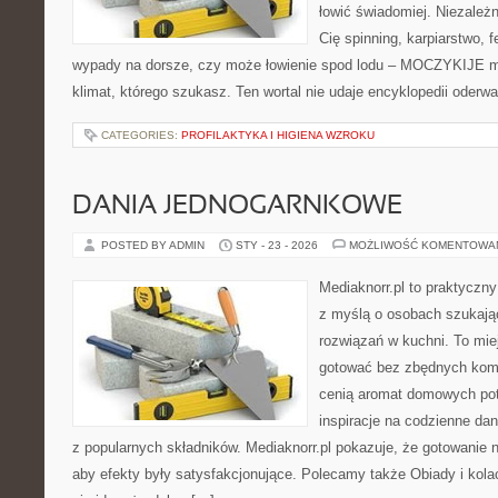
łowić świadomiej. Niezależn
Cię spinning, karpiarstwo,
wypady na dorsze, czy może łowienie spod lodu – MOCZYKIJE ma
klimat, którego szukasz. Ten wortal nie udaje encyklopedii oderw
CATEGORIES:
PROFILAKTYKA I HIGIENA WZROKU
DANIA JEDNOGARNKOWE
POSTED BY ADMIN
STY - 23 - 2026
MOŻLIWOŚĆ KOMENTOWA
Mediaknorr.pl to praktyczny
z myślą o osobach szukaj
rozwiązań w kuchni. To miej
gotować bez zbędnych kompl
cenią aromat domowych potr
inspiracje na codzienne da
z popularnych składników. Mediaknorr.pl pokazuje, że gotowanie 
aby efekty były satysfakcjonujące. Polecamy także Obiady i kolacj