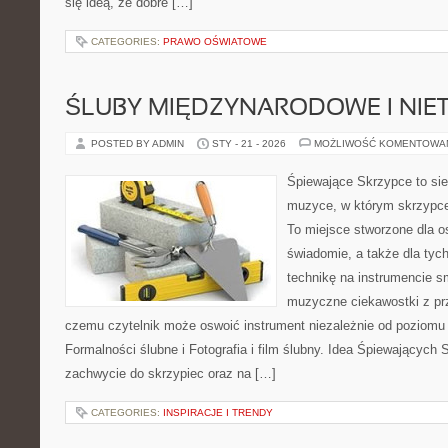
się ideą, że dobre […]
CATEGORIES:
PRAWO OŚWIATOWE
ŚLUBY MIĘDZYNARODOWE I NIE
POSTED BY ADMIN
STY - 21 - 2026
MOŻLIWOŚĆ KOMENTOWA
Śpiewające Skrzypce to si
muzyce, w którym skrzypce 
To miejsce stworzone dla o
świadomie, a także dla tych
technikę na instrumencie 
muzyczne ciekawostki z pr
czemu czytelnik może oswoić instrument niezależnie od poziom
Formalności ślubne i Fotografia i film ślubny. Idea Śpiewających 
zachwycie do skrzypiec oraz na […]
CATEGORIES:
INSPIRACJE I TRENDY