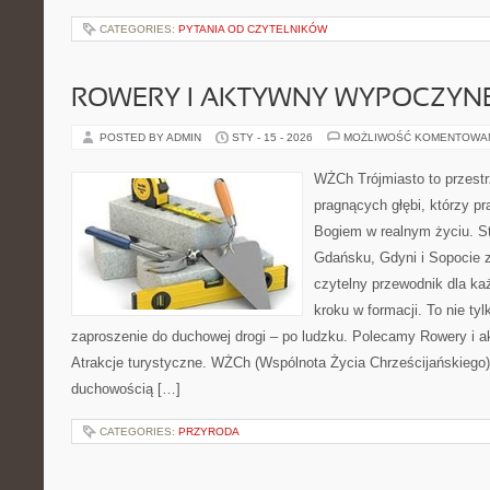
CATEGORIES:
PYTANIA OD CZYTELNIKÓW
ROWERY I AKTYWNY WYPOCZYN
POSTED BY ADMIN
STY - 15 - 2026
MOŻLIWOŚĆ KOMENTOWA
WŻCh Trójmiasto to przestr
pragnących głębi, którzy pr
Bogiem w realnym życiu. St
Gdańsku, Gdyni i Sopocie 
czytelny przewodnik dla ka
kroku w formacji. To nie tyl
zaproszenie do duchowej drogi – po ludzku. Polecamy Rowery i 
Atrakcje turystyczne. WŻCh (Wspólnota Życia Chrześcijańskiego)
duchowością […]
CATEGORIES:
PRZYRODA