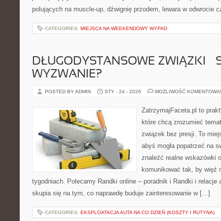
polujących na muscle-up, dźwignię przodem, lewara w odwrocie c
CATEGORIES:
MIEJSCA NA WEEKENDOWY WYPAD
DŁUGODYSTANSOWE ZWIĄZKI – 
WYZWANIE?
POSTED BY ADMIN
STY - 24 - 2026
MOŻLIWOŚĆ KOMENTOWA
ZatrzymajFaceta.pl to prakt
które chcą zrozumieć tema
związek bez presji. To mie
abyś mogła popatrzeć na sw
znaleźć realne wskazówki 
komunikować tak, by więź n
tygodniach. Polecamy Randki online – poradnik i Randki i relacje 
skupia się na tym, co naprawdę buduje zainteresowanie w […]
CATEGORIES:
EKSPLOATACJA AUTA NA CO DZIEŃ (KOSZTY I RUTYNA)