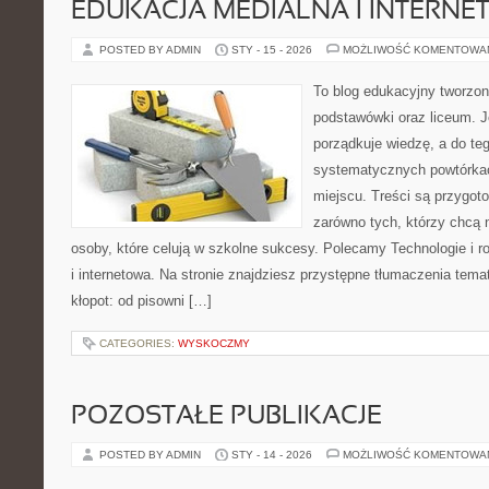
EDUKACJA MEDIALNA I INTERN
POSTED BY ADMIN
STY - 15 - 2026
MOŻLIWOŚĆ KOMENTOWA
To blog edukacyjny tworzon
podstawówki oraz liceum. J
porządkuje wiedzę, a do t
systematycznych powtórkac
miejscu. Treści są przygot
zarówno tych, którzy chcą n
osoby, które celują w szkolne sukcesy. Polecamy Technologie i r
i internetowa. Na stronie znajdziesz przystępne tłumaczenia tema
kłopot: od pisowni […]
CATEGORIES:
WYSKOCZMY
POZOSTAŁE PUBLIKACJE
POSTED BY ADMIN
STY - 14 - 2026
MOŻLIWOŚĆ KOMENTOWA