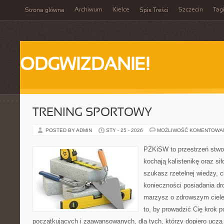
Archiwum
Kielce
Szczecin
Tag
Strona główna
Spis Treści
ODGWIZDANIE!
TRENING SPORTOWY
POSTED BY ADMIN
STY - 25 - 2026
MOŻLIWOŚĆ KOMENTOWA
PZKiSW to przestrzeń stwor
kochają kalistenikę oraz sił
szukasz rzetelnej wiedzy, 
konieczności posiadania dro
marzysz o zdrowszym ciele,
to, by prowadzić Cię krok 
początkujących i zaawansowanych, dla tych, którzy dopiero uczą s