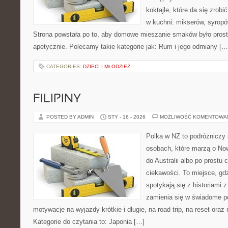
koktajle, które da się zrobi
w kuchni: mikserów, syropów
Strona powstała po to, aby domowe mieszanie smaków było prost
apetycznie. Polecamy takie kategorie jak: Rum i jego odmiany […
CATEGORIES:
DZIECI I MŁODZIEŻ
FILIPINY
POSTED BY ADMIN
STY - 16 - 2026
MOŻLIWOŚĆ KOMENTOWA
Polka w NZ to podróżniczy 
osobach, które marzą o Now
do Australii albo po prostu
ciekawości. To miejsce, gd
spotykają się z historiami z
zamienia się w świadome p
motywacje na wyjazdy krótkie i długie, na road trip, na reset ora
Kategorie do czytania to: Japonia […]