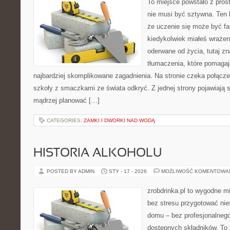
To miejsce powstało z pros
nie musi być sztywna. Ten 
że uczenie się może być fa
kiedykolwiek miałeś wrażen
oderwane od życia, tutaj z
tłumaczenia, które pomaga
najbardziej skomplikowane zagadnienia. Na stronie czeka połączeni
szkoły z smaczkami ze świata odkryć. Z jednej strony pojawiają s
mądrzej planować […]
CATEGORIES:
ZAMKI I DWORKI NAD WODĄ
HISTORIA ALKOHOLU
POSTED BY ADMIN
STY - 17 - 2026
MOŻLIWOŚĆ KOMENTOWA
zrobdrinka.pl to wygodne mi
bez stresu przygotować nie
domu – bez profesjonalnego
dostępnych składników. To