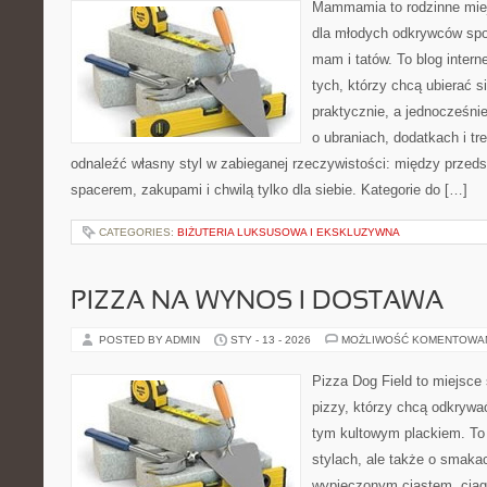
Mammamia to rodzinne miej
dla młodych odkrywców spo
mam i tatów. To blog inter
tych, którzy chcą ubierać s
praktycznie, a jednocześnie 
o ubraniach, dodatkach i tr
odnaleźć własny styl w zabieganej rzeczywistości: między przeds
spacerem, zakupami i chwilą tylko dla siebie. Kategorie do […]
CATEGORIES:
BIŻUTERIA LUKSUSOWA I EKSKLUZYWNA
PIZZA NA WYNOS I DOSTAWA
POSTED BY ADMIN
STY - 13 - 2026
MOŻLIWOŚĆ KOMENTOWA
Pizza Dog Field to miejsce
pizzy, którzy chcą odkrywa
tym kultowym plackiem. To 
stylach, ale także o smakac
wypieczonym ciastem, ciąg