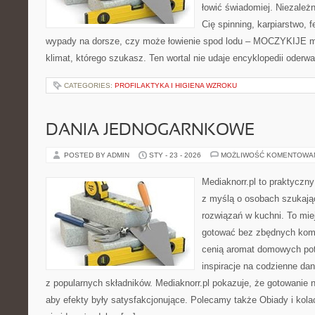
łowić świadomiej. Niezależn
Cię spinning, karpiarstwo,
wypady na dorsze, czy może łowienie spod lodu – MOCZYKIJE ma
klimat, którego szukasz. Ten wortal nie udaje encyklopedii oderw
CATEGORIES:
PROFILAKTYKA I HIGIENA WZROKU
DANIA JEDNOGARNKOWE
POSTED BY ADMIN
STY - 23 - 2026
MOŻLIWOŚĆ KOMENTOWA
Mediaknorr.pl to praktyczny
z myślą o osobach szukaj
rozwiązań w kuchni. To miej
gotować bez zbędnych kompl
cenią aromat domowych potr
inspiracje na codzienne da
z popularnych składników. Mediaknorr.pl pokazuje, że gotowanie 
aby efekty były satysfakcjonujące. Polecamy także Obiady i kolacj