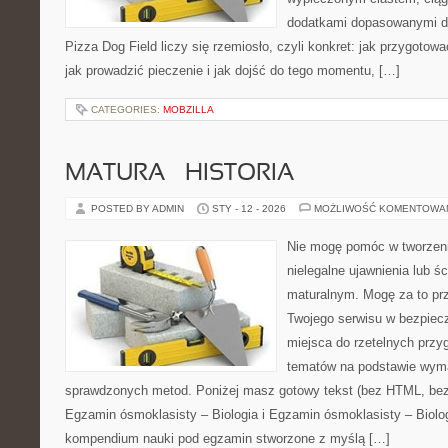
dodatkami dopasowanymi do
Pizza Dog Field liczy się rzemiosło, czyli konkret: jak przygotowa
jak prowadzić pieczenie i jak dojść do tego momentu, […]
CATEGORIES:
MOBZILLA
MATURA – HISTORIA
POSTED BY ADMIN
STY - 12 - 2026
MOŻLIWOŚĆ KOMENTOWA
Nie mogę pomóc w tworzeniu
nielegalne ujawnienia lub ś
maturalnym. Mogę za to prz
Twojego serwisu w bezpieczn
miejsca do rzetelnych prz
tematów na podstawie wym
sprawdzonych metod. Poniżej masz gotowy tekst (bez HTML, bez
Egzamin ósmoklasisty – Biologia i Egzamin ósmoklasisty – Biolog
kompendium nauki pod egzamin stworzone z myślą […]