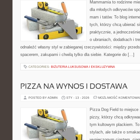
Mammamia to rodzinne miej
dla młodych odkrywców spo
mam i tatów. To blog inter
tych, którzy chcą ubierać s
praktycznie, a jednocześnie 
o ubraniach, dodatkach i tr
odnaleźć własny styl w zabieganej rzeczywistości: między przeds
spacerem, zakupami i chwilą tylko dla siebie. Kategorie do […]
CATEGORIES:
BIŻUTERIA LUKSUSOWA I EKSKLUZYWNA
PIZZA NA WYNOS I DOSTAWA
POSTED BY ADMIN
STY - 13 - 2026
MOŻLIWOŚĆ KOMENTOWA
Pizza Dog Field to miejsce
pizzy, którzy chcą odkrywa
tym kultowym plackiem. To 
stylach, ale także o smakac
wypieczonym ciastem, ciąg