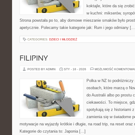
koktajle, które da się zrobi
w kuchni: mikserów, syropów
Strona powstała po to, aby domowe mieszanie smaków było prost
apetycznie. Polecamy takie kategorie jak: Rum i jego odmiany […
CATEGORIES:
DZIECI I MŁODZIEŻ
FILIPINY
POSTED BY ADMIN
STY - 16 - 2026
MOŻLIWOŚĆ KOMENTOWA
Polka w NZ to podróżniczy 
osobach, które marzą o Now
do Australii albo po prostu
ciekawości. To miejsce, gd
spotykają się z historiami z
zamienia się w świadome p
motywacje na wyjazdy krótkie i długie, na road trip, na reset ora
Kategorie do czytania to: Japonia […]