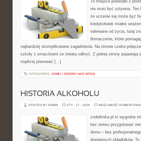
To miejsce powstało z pros
nie musi być sztywna. Ten 
że uczenie się może być fa
kiedykolwiek miałeś wrażen
oderwane od życia, tutaj z
tłumaczenia, które pomaga
najbardziej skomplikowane zagadnienia. Na stronie czeka połączeni
szkoły z smaczkami ze świata odkryć. Z jednej strony pojawiają s
mądrzej planować […]
CATEGORIES:
ZAMKI I DWORKI NAD WODĄ
HISTORIA ALKOHOLU
POSTED BY ADMIN
STY - 17 - 2026
MOŻLIWOŚĆ KOMENTOWA
zrobdrinka.pl to wygodne mi
bez stresu przygotować nie
domu – bez profesjonalnego
dostępnych składników. To