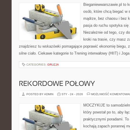
Bieganiewwarszawie.pl to 
osób, które chcą biegać w s
mądrze, bez chaosu i bez ko
pasja do ruchu spotyka si
Niezależnie od tego, czy d
kroki na trasie, czy masz z
znajdziesz tu wskazówki pomagające poprawić ekonomię biegu, z
silne ciało. Ciekawe kategorie to Trening interwałowy (HIIT) i Joga
CATEGORIES:
GRUZJA
REKORDOWE POŁOWY
POSTED BY ADMIN
STY - 24 - 2026
MOŻLIWOŚĆ KOMENTOWA
MOCZYKIJE to samodzielny 
który powstał po to, aby łą
praktycznymi poradami. To 
kochają zapach porannej mg