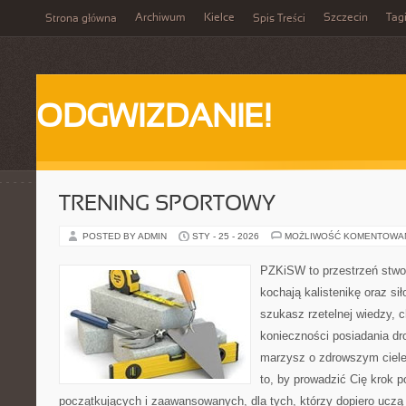
Archiwum
Kielce
Szczecin
Tag
Strona główna
Spis Treści
ODGWIZDANIE!
TRENING SPORTOWY
POSTED BY ADMIN
STY - 25 - 2026
MOŻLIWOŚĆ KOMENTOWA
PZKiSW to przestrzeń stwor
kochają kalistenikę oraz sił
szukasz rzetelnej wiedzy, 
konieczności posiadania dro
marzysz o zdrowszym ciele,
to, by prowadzić Cię krok 
początkujących i zaawansowanych, dla tych, którzy dopiero uczą s