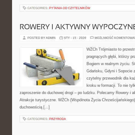
CATEGORIES:
PYTANIA OD CZYTELNIKÓW
ROWERY I AKTYWNY WYPOCZYN
POSTED BY ADMIN
STY - 15 - 2026
MOŻLIWOŚĆ KOMENTOWA
WŻCh Trójmiasto to przestr
pragnących głębi, którzy pr
Bogiem w realnym życiu. St
Gdańsku, Gdyni i Sopocie 
czytelny przewodnik dla ka
kroku w formacji. To nie tyl
zaproszenie do duchowej drogi – po ludzku. Polecamy Rowery i 
Atrakcje turystyczne. WŻCh (Wspólnota Życia Chrześcijańskiego)
duchowością […]
CATEGORIES:
PRZYRODA