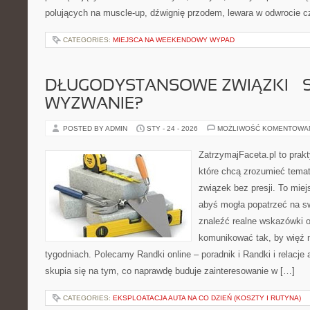
polujących na muscle-up, dźwignię przodem, lewara w odwrocie c
CATEGORIES:
MIEJSCA NA WEEKENDOWY WYPAD
DŁUGODYSTANSOWE ZWIĄZKI – 
WYZWANIE?
POSTED BY ADMIN
STY - 24 - 2026
MOŻLIWOŚĆ KOMENTOWA
ZatrzymajFaceta.pl to prakt
które chcą zrozumieć tema
związek bez presji. To mie
abyś mogła popatrzeć na sw
znaleźć realne wskazówki 
komunikować tak, by więź n
tygodniach. Polecamy Randki online – poradnik i Randki i relacje 
skupia się na tym, co naprawdę buduje zainteresowanie w […]
CATEGORIES:
EKSPLOATACJA AUTA NA CO DZIEŃ (KOSZTY I RUTYNA)