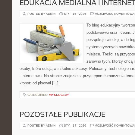
EDUKACJA MEDIALNA I INTERN
POSTED BY ADMIN
STY - 15 - 2026
MOŻLIWOŚĆ KOMENTOWA
To blog edukacyjny tworzon
podstawówki oraz liceum. J
porządkuje wiedzę, a do t
systematycznych powtórkac
miejscu. Treści są przygot
zarówno tych, którzy chcą n
osoby, które celują w szkolne sukcesy. Polecamy Technologie i r
i internetowa. Na stronie znajdziesz przystępne tłumaczenia tema
kłopot: od pisowni […]
CATEGORIES:
WYSKOCZMY
POZOSTAŁE PUBLIKACJE
POSTED BY ADMIN
STY - 14 - 2026
MOŻLIWOŚĆ KOMENTOWA