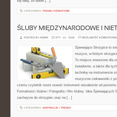
się ideą, że dobre […]
CATEGORIES:
PRAWO OŚWIATOWE
ŚLUBY MIĘDZYNARODOWE I NIE
POSTED BY ADMIN
STY - 21 - 2026
MOŻLIWOŚĆ KOMENTOWA
Śpiewające Skrzypce to si
muzyce, w którym skrzypce 
To miejsce stworzone dla o
świadomie, a także dla tych
technikę na instrumencie 
muzyczne ciekawostki z pr
czemu czytelnik może oswoić instrument niezależnie od poziom
Formalności ślubne i Fotografia i film ślubny. Idea Śpiewających 
zachwycie do skrzypiec oraz na […]
CATEGORIES:
INSPIRACJE I TRENDY