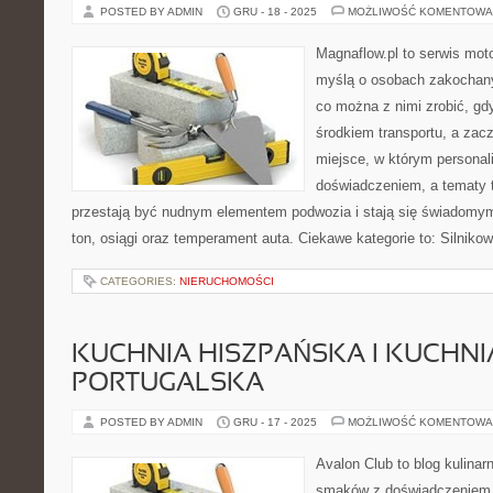
POSTED BY ADMIN
GRU - 18 - 2025
MOŻLIWOŚĆ KOMENTOWA
Magnaflow.pl to serwis moto
myślą o osobach zakochany
co można z nimi zrobić, gdy
środkiem transportu, a zac
miejsce, w którym personal
doświadczeniem, a tematy 
przestają być nudnym elementem podwozia i stają się świadom
ton, osiągi oraz temperament auta. Ciekawe kategorie to: Silniko
CATEGORIES:
NIERUCHOMOŚCI
KUCHNIA HISZPAŃSKA I KUCHNI
PORTUGALSKA
POSTED BY ADMIN
GRU - 17 - 2025
MOŻLIWOŚĆ KOMENTOWA
Avalon Club to blog kulinarn
smaków z doświadczeniem p