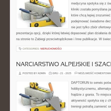
medycyna spotyka się z świ
kliniki została pomyślana j
które chcą lepiej zrozumieć
podejmować świadome decyz
nie jest tylko zbiór ofertow
prezentacja opcji, dzięki której łatwiej dopasować plan działania 
na stronie to Zabiegi przeciwtrądzikowe i Inne publikacje. W świe
CATEGORIES:
NIERUCHOMOŚCI
NARCIARSTWO ALPEJSKIE I SZA
POSTED BY ADMIN
GRU - 21 - 2025
MOŻLIWOŚĆ KOMENTOWA
DAPTORUN to serwis poświ
hobbystycznemu, alternaty
frajdzie z grania. To miejsc
aktywność spotyka się z ch
treningi potrafią zamienić s