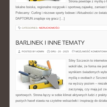
Strona powstaje z myślą o t
lokalne boiska, regionalne rozgrywki i sportową zajawkę, zamiast 
Polecamy: Curling i niszowe sporty lodowe i Aktualności ze świata
DAPTORUN znajduje się gracz […]
CATEGORIES:
NIERUCHOMOŚCI
BARLINEK I INNE TEMATY
POSTED BY ADMIN
GRU - 20 - 2025
MOŻLIWOŚĆ KOMENTOWA
Silny Szczecin to internet
wokół idei, że forma nie jes
wynikiem świadomych wybor
myślą o osobach z Szczecin
na wyższy poziom – niezale
zaczynają, czy mają już za
sportowych. Strona łączy w sobie klimat aktywnych ludzi z prak
pustych haseł stawia na czytelne wskazówki i inspirację do działa