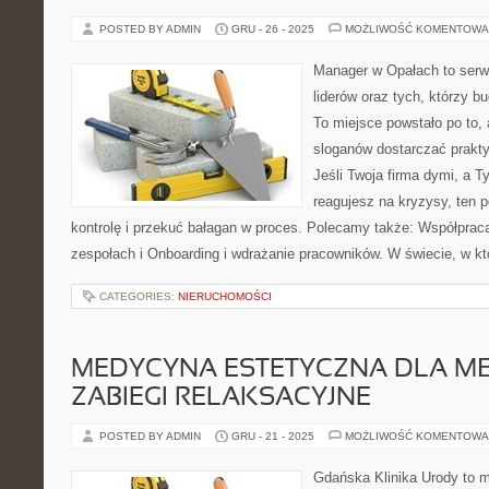
POSTED BY ADMIN
GRU - 26 - 2025
MOŻLIWOŚĆ KOMENTOWA
Manager w Opałach to serwi
liderów oraz tych, którzy b
To miejsce powstało po to
sloganów dostarczać praktyk
Jeśli Twoja firma dymi, a T
reagujesz na kryzysy, ten 
kontrolę i przekuć bałagan w proces. Polecamy także: Współpra
zespołach i Onboarding i wdrażanie pracowników. W świecie, w k
CATEGORIES:
NIERUCHOMOŚCI
MEDYCYNA ESTETYCZNA DLA MĘ
ZABIEGI RELAKSACYJNE
POSTED BY ADMIN
GRU - 21 - 2025
MOŻLIWOŚĆ KOMENTOWA
Gdańska Klinika Urody to m