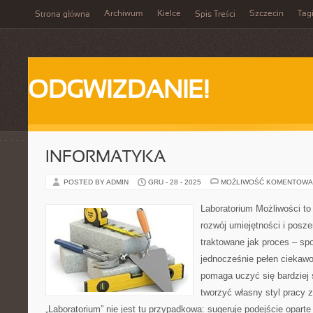
Archiwum
Kielce
Szczecin
Tag
Strona główna
Spis Treści
ODGWIZDANIE!
INFORMATYKA
POSTED BY ADMIN
GRU - 28 - 2025
MOŻLIWOŚĆ KOMENTOWA
Laboratorium Możliwości to
rozwój umiejętności i posz
traktowane jak proces – sp
jednocześnie pełen ciekawo
pomaga uczyć się bardziej 
tworzyć własny styl pracy 
„Laboratorium” nie jest tu przypadkowa: sugeruje podejście oparte