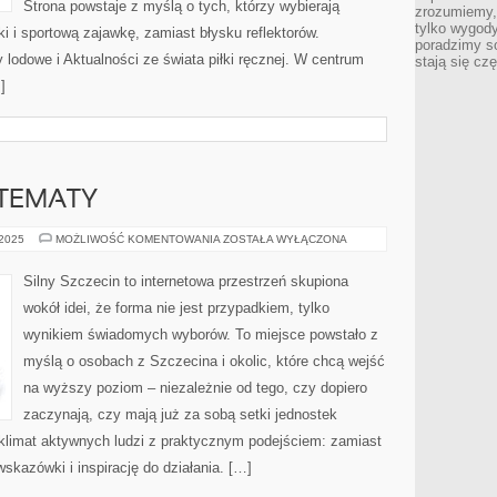
Strona powstaje z myślą o tych, którzy wybierają
zrozumiemy,
tylko wygody,
ki i sportową zajawkę, zamiast błysku reflektorów.
poradzimy so
 lodowe i Aktualności ze świata piłki ręcznej. W centrum
stają się cz
]
 TEMATY
BARLINEK
 2025
MOŻLIWOŚĆ KOMENTOWANIA
ZOSTAŁA WYŁĄCZONA
I
INNE
TEMATY
Silny Szczecin to internetowa przestrzeń skupiona
wokół idei, że forma nie jest przypadkiem, tylko
wynikiem świadomych wyborów. To miejsce powstało z
myślą o osobach z Szczecina i okolic, które chcą wejść
na wyższy poziom – niezależnie od tego, czy dopiero
zaczynają, czy mają już za sobą setki jednostek
 klimat aktywnych ludzi z praktycznym podejściem: zamiast
skazówki i inspirację do działania. […]