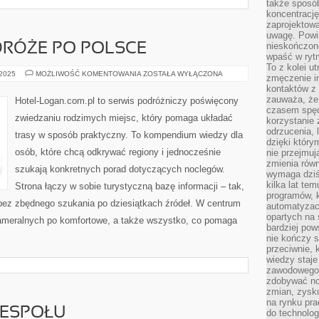
także sposób
koncentrację
zaprojektow
uwagę. Powia
nieskończone
RÓŻE PO POLSCE
wpaść w rytm
To z kolei u
BUDŻETOWE
 2025
MOŻLIWOŚĆ KOMENTOWANIA
ZOSTAŁA WYŁĄCZONA
zmęczenie i
PODRÓŻE
kontaktów z 
PO
POLSCE
zauważa, że 
Hotel-Logan.com.pl to serwis podróżniczy poświęcony
czasem spęd
zwiedzaniu rodzimych miejsc, który pomaga układać
korzystanie 
odrzucenia, 
trasy w sposób praktyczny. To kompendium wiedzy dla
dzięki który
osób, które chcą odkrywać regiony i jednocześnie
nie przejmuj
zmienia rów
szukają konkretnych porad dotyczących noclegów.
wymaga dziś
kilka lat te
Strona łączy w sobie turystyczną bazę informacji – tak,
programów, 
 bez zbędnego szukania po dziesiątkach źródeł. W centrum
automatyzac
opartych na s
 kameralnych po komfortowe, a także wszystko, co pomaga
bardziej pow
nie kończy s
przeciwnie, 
wiedzy staje
zawodowego. 
zdobywać no
zmian, zysku
na rynku pra
ESPOŁU
do technolog