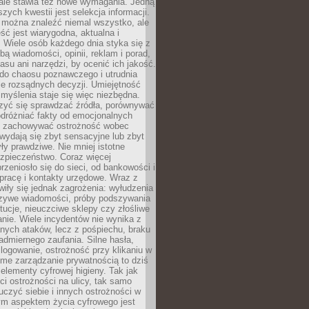
 ale stawia też nowe wymagania. Jedną
szych kwestii jest selekcja informacji.
e można znaleźć niemal wszystko, ale
eść jest wiarygodna, aktualna i
 Wiele osób każdego dnia styka się z
bą wiadomości, opinii, reklam i porad,
asu ani narzędzi, by ocenić ich jakość.
 do chaosu poznawczego i utrudnia
e rozsądnych decyzji. Umiejętność
myślenia staje się więc niezbędna.
zyć się sprawdzać źródła, porównywać
odróżniać fakty od emocjonalnych
i i zachowywać ostrożność wobec
e wydają się zbyt sensacyjne lub zbyt
yły prawdziwe. Nie mniej istotne
ezpieczeństwo. Coraz więcej
rzeniosło się do sieci, od bankowości i
pracę i kontakty urzędowe. Wraz z
iły się jednak zagrożenia: wyłudzenia
szywe wiadomości, próby podszywania
ytucje, nieuczciwe sklepy czy złośliwe
nie. Wiele incydentów nie wynika z
ych ataków, lecz z pośpiechu, braku
admiernego zaufania. Silne hasła,
ogowanie, ostrożność przy klikaniu w
dome zarządzanie prywatnością to dziś
lementy cyfrowej higieny. Tak jak
i ostrożności na ulicy, tak samo
czyć siebie i innych ostrożności w
ym aspektem życia cyfrowego jest