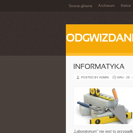
Archiwum
Kielce
Strona główna
ODGWIZDANI
INFORMATYKA
POSTED BY ADMIN
GRU - 28 -
„Laboratorium” nie jest tu przypad