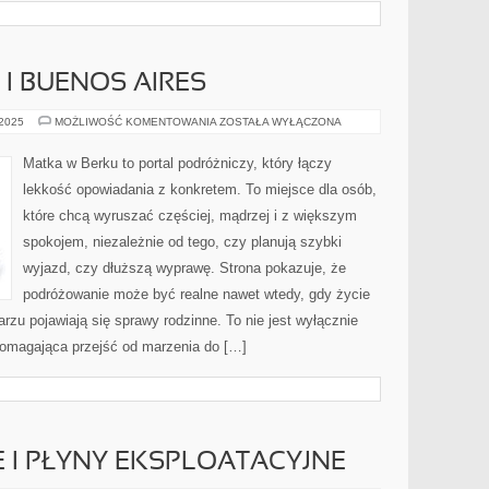
I BUENOS AIRES
NOWA
 2025
MOŻLIWOŚĆ KOMENTOWANIA
ZOSTAŁA WYŁĄCZONA
ZELANDIA
I
BUENOS
Matka w Berku to portal podróżniczy, który łączy
AIRES
lekkość opowiadania z konkretem. To miejsce dla osób,
które chcą wyruszać częściej, mądrzej i z większym
spokojem, niezależnie od tego, czy planują szybki
wyjazd, czy dłuższą wyprawę. Strona pokazuje, że
podróżowanie może być realne nawet wtedy, gdy życie
rzu pojawiają się sprawy rodzinne. To nie jest wyłącznie
i pomagająca przejść od marzenia do […]
E I PŁYNY EKSPLOATACYJNE