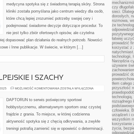
ZABIEGI
mechanizmów
medycyna spotyka się z świadomą terapią skóry. Strona
RELAKSACYJNE
czy długofal
kliniki została pomyślana jako centrum wiedzy dla osób,
sieci. Dlate
dorosłych, na
które chcą lepiej zrozumieć potrzeby swojej cery i
rozmowa, ws
że technolog
podejmować świadome decyzje dotyczące procedur. To
odpowiedzia
nie jest tylko zbiór ofertowych opisów, ale czytelna
pozytywnego 
łatwiej uczy
atwiej dopasować plan działania do realnych potrzeb. Nowości
prowadzić fi
ikowe i Inne publikacje. W świecie, w którym […]
korzystać z
natychmiast.
technologii,
Narzędzia cy
używane świ
zachowaniem
prowadzić do
PEJSKIE I SZACHY
powierzchown
tłem całego 
przyszłość n
NARCIARSTWO
 2025
MOŻLIWOŚĆ KOMENTOWANIA
ZOSTAŁA WYŁĄCZONA
ALPEJSKIE
prawdopodob
I
technologią.
SZACHY
DAPTORUN to serwis poświęcony sportowi
rozsądnego k
podstawowyc
hobbystycznemu, alternatywnym sportom oraz czystej
człowieka. B
frajdzie z grania. To miejsce, w której codzienna
urządzeń i 
wszystkim m
aktywność spotyka się z chęcią odkrywania, a zwykłe
korzystanie z
życia, bezpi
treningi potrafią zamienić się w opowieść o determinacji.
odpowiedzial