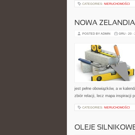
CATEGORIES:
NIERUCHOMOŚCI
NOWA ZELANDIA 
POSTED BY ADMIN
GRU - 20 -
jest pełne obowiązków, a w kalenda
zbiór relacji, lecz mapa inspiracj
CATEGORIES:
NIERUCHOMOŚCI
OLEJE SILNIKOW