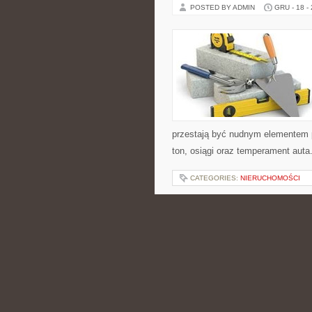
POSTED BY ADMIN
GRU - 18 -
przestają być nudnym elementem 
ton, osiągi oraz temperament auta.
CATEGORIES:
NIERUCHOMOŚCI
KUCHNIA HISZPA
PORTUGALSKA
POSTED BY ADMIN
GRU - 17 -