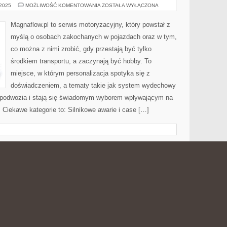
OLEJE
 2025
MOŻLIWOŚĆ KOMENTOWANIA
ZOSTAŁA WYŁĄCZONA
SILNIKOWE
I
PŁYNY
Magnaflow.pl to serwis motoryzacyjny, który powstał z
EKSPLOATACYJNE
myślą o osobach zakochanych w pojazdach oraz w tym,
co można z nimi zrobić, gdy przestają być tylko
środkiem transportu, a zaczynają być hobby. To
miejsce, w którym personalizacja spotyka się z
doświadczeniem, a tematy takie jak system wydechowy
podwozia i stają się świadomym wyborem wpływającym na
 Ciekawe kategorie to: Silnikowe awarie i case […]
ŃSKA I KUCHNIA
KUCHNIA
 2025
MOŻLIWOŚĆ KOMENTOWANIA
ZOSTAŁA WYŁĄCZONA
HISZPAŃSKA
I
KUCHNIA
Avalon Club to blog kulinarny, który łączy pasję do
PORTUGALSKA
smaków z doświadczeniem przy stole. To miejsce dla