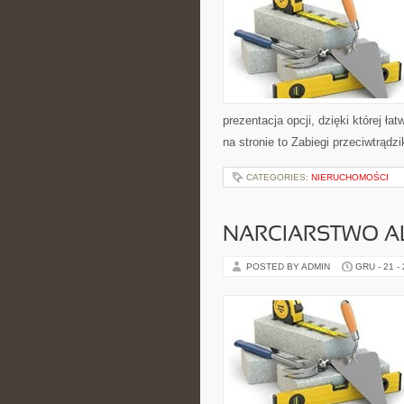
prezentacja opcji, dzięki której ł
na stronie to Zabiegi przeciwtrądz
CATEGORIES:
NIERUCHOMOŚCI
NARCIARSTWO AL
POSTED BY ADMIN
GRU - 21 -