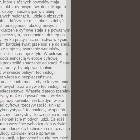
py, które z różnych powodów mają
kontakt z cyfrowym światem. Mogą to
, osoby mieszkające w słabiej
nych regionach, ludzie o niższych
b ci, którzy nie mieli okazji zdobyć
h umiejętności obsługi nowych
ykluczenie cyfrowe staje się poważnym
połecznym, bo ogranicza dostęp do
y, rynku pracy i uczestnictwa w życiu
Im bardziej świat przenosi się do sieci,
ze staje się tworzenie warunków,
 nikt nie zostaje z tyłu. W połowie tej
d codziennością w epoce cyfrowej
o podkreślić znaczenie edukacji. Sama
 wystarczy, by odpowiedzialnie
 w świecie pełnym technologii.
st wiedza o bezpieczeństwie,
 analizie informacji, etyce korzystania
yfrowych oraz wpływie technologii na
połeczeństwo. Właśnie dlatego rzetelny
cyjny
może odgrywać coraz większą
ając użytkownikom w każdym wieku
ieć cyfrową rzeczywistość, unikać
wykorzystywać technologię w sposób
yczny i korzystny. Szczególnie istotne
 w kontekście młodych ludzi. Dzieci i
ardzo wcześnie wchodzą dziś w świat
 sama biegłość techniczna nie oznacza
 Młody człowiek może sprawnie
aplikacji, a jednocześnie nie rozumieć