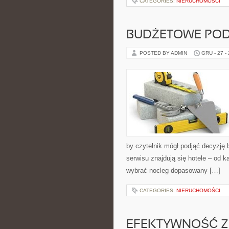
CATEGORIES:
NIERUCHOMOŚCI
BUDŻETOWE POD
POSTED BY ADMIN
GRU - 27 -
by czytelnik mógł podjąć decyzję
serwisu znajdują się hotele – od
wybrać nocleg dopasowany […]
CATEGORIES:
NIERUCHOMOŚCI
EFEKTYWNOŚĆ Z