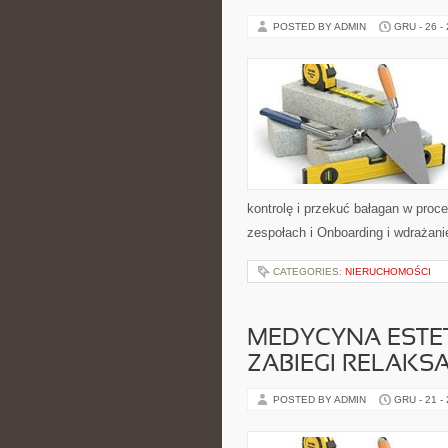
POSTED BY ADMIN
GRU - 26 -
kontrolę i przekuć bałagan w pro
zespołach i Onboarding i wdrażan
CATEGORIES:
NIERUCHOMOŚCI
MEDYCYNA ESTE
ZABIEGI RELAKS
POSTED BY ADMIN
GRU - 21 -