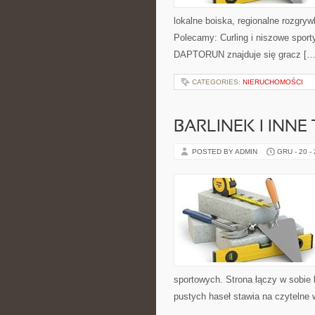
lokalne boiska, regionalne rozgryw
Polecamy: Curling i niszowe sporty
DAPTORUN znajduje się gracz […
CATEGORIES:
NIERUCHOMOŚCI
BARLINEK I INNE
POSTED BY ADMIN
GRU - 20 -
sportowych. Strona łączy w sobie
pustych haseł stawia na czytelne w