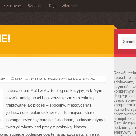
Szczecin
Tagi
Wietrznie
Spis Treści
SUB
E!
Rozwój techn
sposób, w ja
INFORMATYKA
 2025
MOŻLIWOŚĆ KOMENTOWANIA
ZOSTAŁA WYŁĄCZONA
zdobywamy i
czynności w
Laboratorium Możliwości to blog edukacyjny, w którym
konkretnym 
długiego oc
rozwój umiejętności i poszerzanie zrozumienia są
część spraw
komputera lu
traktowane jak proces – spokojny, metodyczny i
liczne korzy
jednocześnie pełen ciekawości. To miejsce, które
coraz ważnie
umiejętność 
pomaga uczyć się bardziej świadomie, budować rutyny i
Sam dostęp 
tworzyć własny styl pracy z praktyką. Nazwa
będziemy z 
efektywny i 
kowa: sugeruje podejście oparte na sprawdzaniu, a nie na