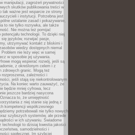
 manipulacji, zagrożeń prywatności
owych skutków publikowania treści w
go tak ważne jest wsparcie ze strony
uczycieli i instytucji. Potrzebna jest
pólne ustalanie zasad i pokazywanie,
ia to nie tylko rozrywka, ale także
lność. Nie można też pomijać
potencjału technologii. To dzięki niej
ć się języków, rozwijać pasje,
rmy, utrzymywać kontakt z bliskimi i
 zasobów wiedzy dostępnych niemal
 Problem nie leży więc w samej
 lecz w sposobie jej używania.
frowe mogą wspierać rozwój, jeśli są
adomie, z określonym celem i z
 zdrowych granic. Mogą też
 rozproszenia, zależności i
ości, jeśli stają się niekontrolowanym
życia. Na koniec warto zauważyć, że
ie będzie mniej cyfrowa, lecz
nie jeszcze bardziej nasycona
 Oznacza to, że umiejętność
orzystania z niej stanie się jedną z
h kompetencji współczesnego
ędziemy potrzebowali nie tylko nowych
coraz szybszych systemów, ale przede
ądrości w ich używaniu. Świadome
 technologii to dzisiaj kwestia jakości
eczeństwa, samodzielności i
ności społecznej. Im szybciej