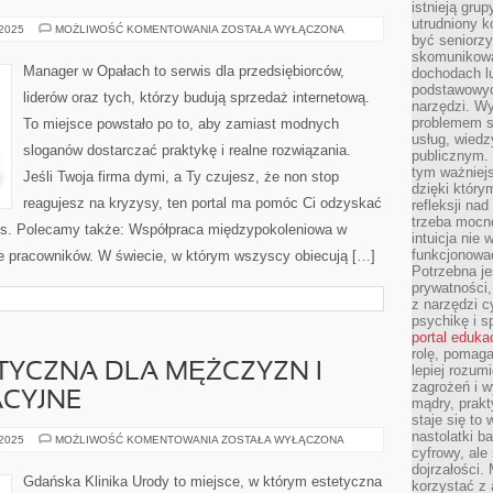
istnieją gru
utrudniony 
EFEKTYWNOŚĆ
 2025
MOŻLIWOŚĆ KOMENTOWANIA
ZOSTAŁA WYŁĄCZONA
być seniorzy
ZESPOŁU
skomunikowa
Manager w Opałach to serwis dla przedsiębiorców,
dochodach lu
podstawowyc
liderów oraz tych, którzy budują sprzedaż internetową.
narzędzi. W
problemem s
To miejsce powstało po to, aby zamiast modnych
usług, wiedz
sloganów dostarczać praktykę i realne rozwiązania.
publicznym. 
tym ważniejs
Jeśli Twoja firma dymi, a Ty czujesz, że non stop
dzięki którym
reagujesz na kryzysy, ten portal ma pomóc Ci odzyskać
refleksji na
trzeba mocn
ces. Polecamy także: Współpraca międzypokoleniowa w
intuicja nie
funkcjonować
ie pracowników. W świecie, w którym wszyscy obiecują […]
Potrzebna je
prywatności,
z narzędzi c
psychikę i s
portal eduka
rolę, pomag
TYCZNA DLA MĘŻCZYZN I
lepiej rozum
zagrożeń i 
ACYJNE
mądry, prakt
staje się to
nastolatki b
MEDYCYNA
 2025
MOŻLIWOŚĆ KOMENTOWANIA
ZOSTAŁA WYŁĄCZONA
ESTETYCZNA
cyfrowy, ale
DLA
dojrzałości.
MĘŻCZYZN
Gdańska Klinika Urody to miejsce, w którym estetyczna
korzystać z 
I