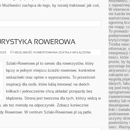
możliwości,
z najważniej
m Możliwości zachęca do tego, by rozwój traktować jak coś,
W interneci
nie każda tr
wartościowa.
ogromną licz
nie mając cz
To prowadzi
podejmowani
krytycznego 
 TURYSTYKA ROWEROWA
Trzeba nauc
informacje, 
BIKEPACKING
 2025
MOŻLIWOŚĆ KOMENTOWANIA
ZOSTAŁA WYŁĄCZONA
interpretacj
I
treści, któr
TURYSTYKA
proste, by b
ROWEROWA
Szlaki-Rowerowe.pl to serwis dla rowerzystów, który
pozostaje b
łączy w jednym miejscu ścieżki rowerowe, konkretne
aktywności p
zakupów po 
wskazówki oraz opinie o wyposażeniu. To przestrzeń
wygodą pojaw
danych, fał
inspiracji dla osób, które lubią trenować na dwóch
się pod inst
kółkach i jednocześnie chcą układać przejazdy bez
oprogramowa
zaawansowan
błądzenia. Strona jest tworzona dla tych, którzy widzą w
wiedzy lub n
tu, ale też metodę na odpoczynek. Zobacz koniecznie
dwuetapowe l
linki i świa
ady Rowerowe. W centrum Szlaki-Rowerowe.pl są pętle,
podstawowe e
uczymy dziec
powinniśmy u
sieci. Ważn