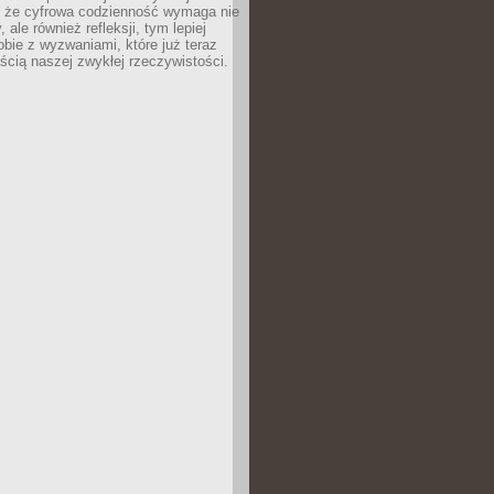
 że cyfrowa codzienność wymaga nie
 ale również refleksji, tym lepiej
bie z wyzwaniami, które już teraz
ęścią naszej zwykłej rzeczywistości.