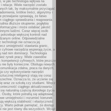
, w jaki technologia wpływa na
 i relacje. Wiele narzędzi zostało
anych tak, by maksymalnie przyciągać
domienia, krótkie treści, algorytmy i
 przewijanie sprawiają, że łatwo
 ciągłego sprawdzania i reagowania.
trudnia dłuższe skupienie, pogłębia
nformacyjne i może osłabiać jakość
innymi ludźmi. Coraz więcej osób
potrzebuje większej kontroli nad
zanym online. Odpowiedzialne
z technologii nie oznacza jej
lecz umiejętność stawiania granic,
m cyfrowe narzędzia wspierają życie, a
ą nad nim dominacji. Technologia
nież rynek pracy. Wiele zawodów
 kompetencji cyfrowych, które jeszcze
mu nie były konieczne. Obsługa nowych
komunikacja zdalna, praca na danych,
ja czy wykorzystanie narzędzi
ztucznej inteligencji stają się coraz
szechne. Oznacza to, że uczenie się
ię wraz ze szkołą czy studiami. Wręcz
konieczność ciągłego aktualizowania
 się naturalną częścią dorosłego życia
Osoby, które potrafią się adaptować,
we umiejętności i rozumieć kierunek
ją większą stabilność i elastyczność
cy. Warto jednak pamiętać, że dostęp
ii nie jest równy dla wszystkich. Wciąż