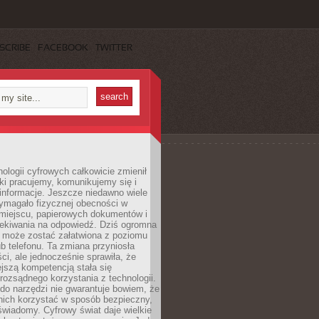
SCRIBE
FACEBOOK
TWITTER
ologii cyfrowych całkowicie zmienił
ki pracujemy, komunikujemy się i
nformacje. Jeszcze niedawno wiele
ymagało fizycznej obecności w
miejscu, papierowych dokumentów i
zekiwania na odpowiedź. Dziś ogromna
 może zostać załatwiona z poziomu
b telefonu. Ta zmiana przyniosła
ści, ale jednocześnie sprawiła, że
jszą kompetencją stała się
rozsądnego korzystania z technologii.
do narzędzi nie gwarantuje bowiem, że
nich korzystać w sposób bezpieczny,
świadomy. Cyfrowy świat daje wielkie