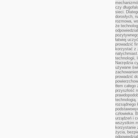
mechanizmów
czy długofal
sieci. Dlate
dorosłych, na
rozmowa, ws
że technolog
odpowiedzia
pozytywnego 
łatwiej uczy
prowadzić fi
korzystać z
natychmiast.
technologii,
Narzędzia cy
używane świ
zachowaniem
prowadzić do
powierzchown
tłem całego 
przyszłość n
prawdopodob
technologią.
rozsądnego k
podstawowyc
człowieka. B
urządzeń i 
wszystkim m
korzystanie z
życia, bezpi
odpowiedzial