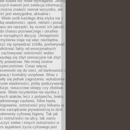
 ale stawia też nowe wymagania. Jedną
szych kwestii jest selekcja informacji.
e można znaleźć niemal wszystko, ale
eść jest wiarygodna, aktualna i
 Wiele osób każdego dnia styka się z
bą wiadomości, opinii, reklam i porad,
asu ani narzędzi, by ocenić ich jakość.
 do chaosu poznawczego i utrudnia
e rozsądnych decyzji. Umiejętność
myślenia staje się więc niezbędna.
zyć się sprawdzać źródła, porównywać
odróżniać fakty od emocjonalnych
i i zachowywać ostrożność wobec
e wydają się zbyt sensacyjne lub zbyt
yły prawdziwe. Nie mniej istotne
ezpieczeństwo. Coraz więcej
rzeniosło się do sieci, od bankowości i
pracę i kontakty urzędowe. Wraz z
iły się jednak zagrożenia: wyłudzenia
szywe wiadomości, próby podszywania
ytucje, nieuczciwe sklepy czy złośliwe
nie. Wiele incydentów nie wynika z
ych ataków, lecz z pośpiechu, braku
admiernego zaufania. Silne hasła,
ogowanie, ostrożność przy klikaniu w
dome zarządzanie prywatnością to dziś
lementy cyfrowej higieny. Tak jak
i ostrożności na ulicy, tak samo
czyć siebie i innych ostrożności w
ym aspektem życia cyfrowego jest