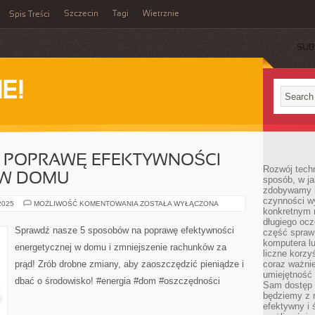
Szczecin
Tagi
Wietrznie
Spis Treści
SUB
E!
 POPRAWĘ EFEKTYWNOŚCI
Rozwój techn
 W DOMU
sposób, w ja
zdobywamy i
czynności w
5
 2025
MOŻLIWOŚĆ KOMENTOWANIA
ZOSTAŁA WYŁĄCZONA
konkretnym 
SPOSOBÓW
NA
długiego oc
POPRAWĘ
Sprawdź nasze 5 sposobów na poprawę efektywności
część spraw
EFEKTYWNOŚCI
ENERGETYCZNEJ
komputera lu
energetycznej w domu i zmniejszenie rachunków za
W
liczne korzy
DOMU
prąd! Zrób drobne zmiany, aby zaoszczędzić pieniądze i
coraz ważnie
umiejętność 
dbać o środowisko! #energia #dom #oszczędności
Sam dostęp 
będziemy z 
efektywny i 