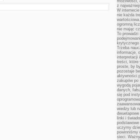
możliwości,
z najważniej
W interneci
nie każda tr
wartościowa.
ogromną licz
nie mając cz
To prowadzi
podejmowani
krytycznego 
Trzeba nauc
informacje, 
interpretacj
treści, któr
proste, by b
pozostaje b
aktywności p
zakupów po 
wygodą pojaw
danych, fał
się pod inst
oprogramowa
zaawansowan
wiedzy lub n
dwuetapowe l
linki i świa
podstawowe e
uczymy dziec
powinniśmy u
sieci. Ważn