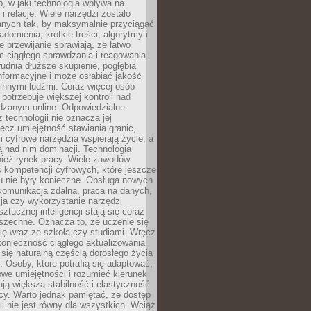
, w jaki technologia wpływa na
 i relacje. Wiele narzędzi zostało
anych tak, by maksymalnie przyciągać
domienia, krótkie treści, algorytmy i
 przewijanie sprawiają, że łatwo
 ciągłego sprawdzania i reagowania.
trudnia dłuższe skupienie, pogłębia
nformacyjne i może osłabiać jakość
innymi ludźmi. Coraz więcej osób
potrzebuje większej kontroli nad
zanym online. Odpowiedzialne
z technologii nie oznacza jej
lecz umiejętność stawiania granic,
m cyfrowe narzędzia wspierają życie, a
ą nad nim dominacji. Technologia
nież rynek pracy. Wiele zawodów
 kompetencji cyfrowych, które jeszcze
mu nie były konieczne. Obsługa nowych
komunikacja zdalna, praca na danych,
ja czy wykorzystanie narzędzi
ztucznej inteligencji stają się coraz
szechne. Oznacza to, że uczenie się
ię wraz ze szkołą czy studiami. Wręcz
konieczność ciągłego aktualizowania
 się naturalną częścią dorosłego życia
Osoby, które potrafią się adaptować,
we umiejętności i rozumieć kierunek
ją większą stabilność i elastyczność
cy. Warto jednak pamiętać, że dostęp
ii nie jest równy dla wszystkich. Wciąż