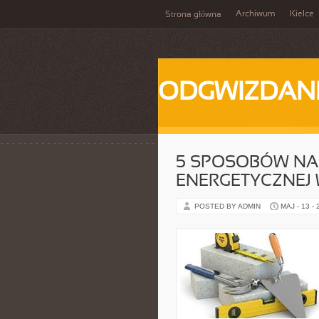
Archiwum
Kielce
Strona główna
ODGWIZDANI
5 SPOSOBÓW NA
ENERGETYCZNEJ
POSTED BY ADMIN
MAJ - 13 -