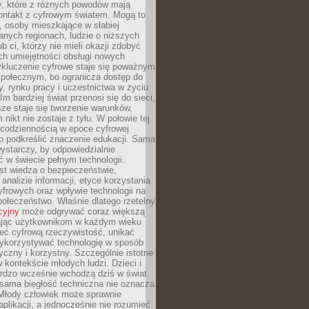
py, które z różnych powodów mają
kontakt z cyfrowym światem. Mogą to
, osoby mieszkające w słabiej
nych regionach, ludzie o niższych
b ci, którzy nie mieli okazji zdobyć
h umiejętności obsługi nowych
ykluczenie cyfrowe staje się poważnym
połecznym, bo ogranicza dostęp do
y, rynku pracy i uczestnictwa w życiu
Im bardziej świat przenosi się do sieci,
ze staje się tworzenie warunków,
 nikt nie zostaje z tyłu. W połowie tej
d codziennością w epoce cyfrowej
o podkreślić znaczenie edukacji. Sama
 wystarczy, by odpowiedzialnie
 w świecie pełnym technologii.
st wiedza o bezpieczeństwie,
 analizie informacji, etyce korzystania
yfrowych oraz wpływie technologii na
połeczeństwo. Właśnie dlatego rzetelny
cyjny
może odgrywać coraz większą
ając użytkownikom w każdym wieku
ieć cyfrową rzeczywistość, unikać
wykorzystywać technologię w sposób
yczny i korzystny. Szczególnie istotne
 w kontekście młodych ludzi. Dzieci i
ardzo wcześnie wchodzą dziś w świat
 sama biegłość techniczna nie oznacza
 Młody człowiek może sprawnie
aplikacji, a jednocześnie nie rozumieć