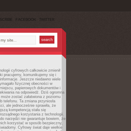
SCRIBE
FACEBOOK
TWITTER
ologii cyfrowych całkowicie zmienił
ki pracujemy, komunikujemy się i
nformacje. Jeszcze niedawno wiele
ymagało fizycznej obecności w
miejscu, papierowych dokumentów i
zekiwania na odpowiedź. Dziś ogromna
 może zostać załatwiona z poziomu
b telefonu. Ta zmiana przyniosła
ści, ale jednocześnie sprawiła, że
jszą kompetencją stała się
rozsądnego korzystania z technologii.
do narzędzi nie gwarantuje bowiem, że
nich korzystać w sposób bezpieczny,
świadomy. Cyfrowy świat daje wielkie