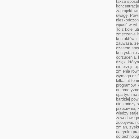
także sposób
koncentrację
zaprojektow
uwagę. Powia
nieskończone
wpaść w rytm
To z kolei u
zmęczenie i
kontaktów z 
zauważa, że 
czasem spęd
korzystanie 
odrzucenia, 
dzięki który
nie przejmuj
zmienia rów
wymaga dziś
kilka lat te
programów, 
automatyzac
opartych na s
bardziej pow
nie kończy s
przeciwnie, 
wiedzy staje
zawodowego. 
zdobywać no
zmian, zysku
na rynku pra
do technolog