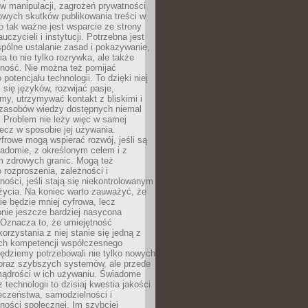
 manipulacji, zagrożeń prywatności
owych skutków publikowania treści w
go tak ważne jest wsparcie ze strony
uczycieli i instytucji. Potrzebna jest
pólne ustalanie zasad i pokazywanie,
ia to nie tylko rozrywka, ale także
lność. Nie można też pomijać
potencjału technologii. To dzięki niej
ć się języków, rozwijać pasje,
rmy, utrzymywać kontakt z bliskimi i
 zasobów wiedzy dostępnych niemal
 Problem nie leży więc w samej
 lecz w sposobie jej używania.
frowe mogą wspierać rozwój, jeśli są
adomie, z określonym celem i z
 zdrowych granic. Mogą też
 rozproszenia, zależności i
ości, jeśli stają się niekontrolowanym
życia. Na koniec warto zauważyć, że
ie będzie mniej cyfrowa, lecz
nie jeszcze bardziej nasycona
 Oznacza to, że umiejętność
orzystania z niej stanie się jedną z
h kompetencji współczesnego
ędziemy potrzebowali nie tylko nowych
coraz szybszych systemów, ale przede
ądrości w ich używaniu. Świadome
 technologii to dzisiaj kwestia jakości
eczeństwa, samodzielności i
ności społecznej. Im szybciej