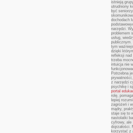
istnieją gru
utrudniony 
być seniorzy
skomunikowa
dochodach lu
podstawowyc
narzędzi. W
problemem s
usług, wiedz
publicznym. 
tym ważniejs
dzięki którym
refleksji na
trzeba mocn
intuicja nie
funkcjonować
Potrzebna je
prywatności,
z narzędzi c
psychikę i s
portal eduka
rolę, pomag
lepiej rozum
zagrożeń i 
mądry, prakt
staje się to
nastolatki b
cyfrowy, ale
dojrzałości.
korzystać z 