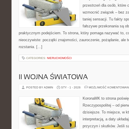
przestrzeń dla osób, które 
wzmocnić związek – bez zak
taniej sensacji. Tu fakty sp
fałszywe przekonania są o
praktycznym podejściem. To strona, który pomaga nazywać to, c
nieoczywiste: początki znajomości, zauroczenie, pożądanie, ale też
rozstania. […]
CATEGORIES:
NIERUCHOMOŚCI
II WOJNA ŚWIATOWA
POSTED BY ADMIN
STY - 1 - 2026
MOŻLIWOŚĆ KOMENTOWAN
KoronaMK to strona poświę
Rzeczypospolitej – od pie
dzisiejsze. To miejsce, w k
interpretacją, a daty układa
przyczyn i skutków. Jeśli 