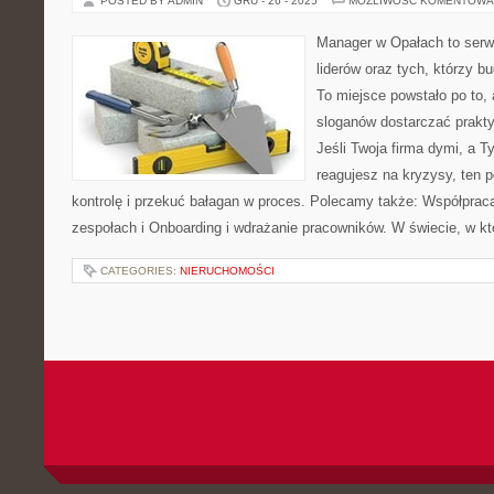
POSTED BY ADMIN
GRU - 26 - 2025
MOŻLIWOŚĆ KOMENTOWA
Manager w Opałach to serwi
liderów oraz tych, którzy b
To miejsce powstało po to
sloganów dostarczać praktyk
Jeśli Twoja firma dymi, a T
reagujesz na kryzysy, ten 
kontrolę i przekuć bałagan w proces. Polecamy także: Współpra
zespołach i Onboarding i wdrażanie pracowników. W świecie, w k
CATEGORIES:
NIERUCHOMOŚCI