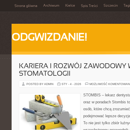
Archiwum
Kielce
Szczecin
Tag
Strona główna
Spis Treści
ODGWIZDANIE!
KARIERA I ROZWÓJ ZAWODOWY
STOMATOLOGII
POSTED BY ADMIN
STY - 4 - 2026
MOŻLIWOŚĆ KOMENTOWAN
STOMBIS – lekarz dentysta
oraz w poradach Stombis to
osób, które chcą zrozumieć
podejmować lepsze decyzje
To nie jest tylko zbiór luź
wszechstronny przewodnik 