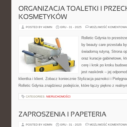
ORGANIZACJA TOALETKI I PRZ
KOSMETYKÓW
POSTED BY ADMIN
GRU - 31 - 2025
MOŻLIWOŚĆ KOMENTOWA
Rolletic Gdynia to przestrz
by beauty care przestała by
świadomą rutyną. Strona op
oraz kuracje gabinetowe, k
cerę i krok po kroku budow
jest naskórek – jej odpornoś
klientka i klient. Zobacz koniecznie Stylizacja paznokci i Pielęgn
Rolletic Gdynia znajdziesz podejście, które łączy piękno z realny
CATEGORIES:
NIERUCHOMOŚCI
ZAPROSZENIA I PAPETERIA
POSTED BY ADMIN
GRU - 31 - 2025
MOŻLIWOŚĆ KOMENTOWA