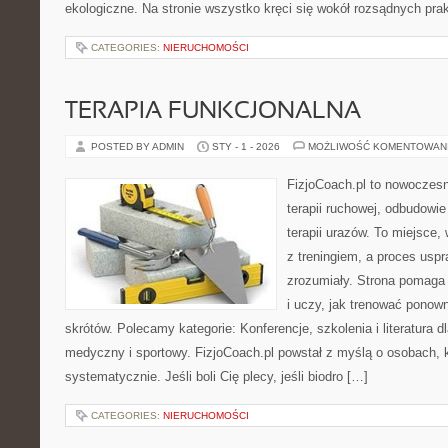
ekologiczne. Na stronie wszystko kręci się wokół rozsądnych pra
CATEGORIES:
NIERUCHOMOŚCI
TERAPIA FUNKCJONALNA
POSTED BY ADMIN
STY - 1 - 2026
MOŻLIWOŚĆ KOMENTOWAN
FizjoCoach.pl to nowoczes
terapii ruchowej, odbudowi
terapii urazów. To miejsce,
z treningiem, a proces uspr
zrozumiały. Strona pomaga
i uczy, jak trenować ponow
skrótów. Polecamy kategorie: Konferencje, szkolenia i literatura dl
medyczny i sportowy. FizjoCoach.pl powstał z myślą o osobach, k
systematycznie. Jeśli boli Cię plecy, jeśli biodro […]
CATEGORIES:
NIERUCHOMOŚCI