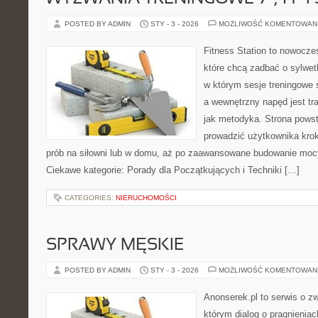
POSTED BY ADMIN
STY - 3 - 2026
MOŻLIWOŚĆ KOMENTOWAN
Fitness Station to nowocze
które chcą zadbać o sylwet
w którym sesje treningowe 
a wewnętrzny napęd jest t
jak metodyka. Strona powst
prowadzić użytkownika krok
prób na siłowni lub w domu, aż po zaawansowane budowanie mocy,
Ciekawe kategorie: Porady dla Początkujących i Techniki […]
CATEGORIES:
NIERUCHOMOŚCI
SPRAWY MĘSKIE
POSTED BY ADMIN
STY - 3 - 2026
MOŻLIWOŚĆ KOMENTOWAN
Anonserek.pl to serwis o zw
którym dialog o pragnieniac