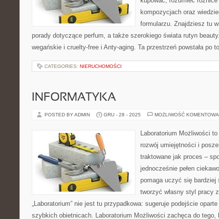
kupować, rozumieć różnice
kompozycjach oraz wiedzieć
formularzu. Znajdziesz tu w
porady dotyczące perfum, a także szerokiego świata rutyn beaut
wegańskie i cruelty-free i Anty-aging. Ta przestrzeń powstała po 
CATEGORIES:
NIERUCHOMOŚCI
INFORMATYKA
POSTED BY ADMIN
GRU - 28 - 2025
MOŻLIWOŚĆ KOMENTOWA
Laboratorium Możliwości to
rozwój umiejętności i posz
traktowane jak proces – sp
jednocześnie pełen ciekawo
pomaga uczyć się bardziej 
tworzyć własny styl pracy 
„Laboratorium” nie jest tu przypadkowa: sugeruje podejście oparte
szybkich obietnicach. Laboratorium Możliwości zachęca do tego, 