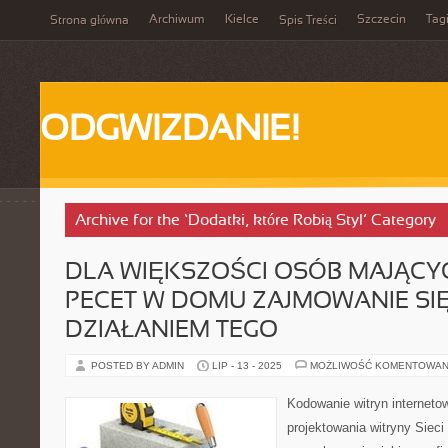
Archiwum
Kielce
Szczecin
Tag
Strona główna
Spis Treści
ODGWIZDANIE!
Archive for the ‘Dodatki, które Robią Styl’ Category
DLA WIĘKSZOŚCI OSÓB MAJĄC
PECET W DOMU ZAJMOWANIE SI
DZIAŁANIEM TEGO
POSTED BY ADMIN
LIP - 13 - 2025
MOŻLIWOŚĆ KOMENTOWAN
Kodowanie witryn interneto
projektowania witryny Sieci