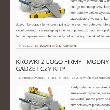
normalnym zjawiskiem w fi
postęp technologiczny, któ
komputerów ciężko wyobrazi
przedsiębiorstwo na rynku.
dużych korporacji funkcjonują już istotne sieci komputerowe, któ
skonfigurować, a w następnej kolejności prowadzić nad nimi opiek
termin naprawa komputerów londyn wkraczających w skład tej sie
CATEGORIES:
DODATKI, KTÓRE ROBIĄ STYL
KRÓWKI Z LOGO FIRMY – MODNY 
GADŻET CZY KIT?
POSTED BY ADMIN
CZE - 5 - 2025
MOŻLIWOŚĆ KOMENTOWAN
Kiedy ostatnio otrzymałeś s
smakowała wybornie, ale r
konkretnej marce przez na
przepełnionym plastikowymi