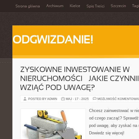
Archiwum
Kielce
Szczecin
Tag
Strona główna
Spis Treści
ODGWIZDANIE!
ZYSKOWNE INWESTOWANIE W
NIERUCHOMOŚCI – JAKIE CZYNNI
WZIĄĆ POD UWAGĘ?
POSTED BY ADMIN
MAJ - 17 - 2025
MOŻLIWOŚĆ KOMENTOWA
Chcesz zainwestować w nie
od czego zacząć? Sprawdź j
pod uwagę, aby zyskać na 
Dowiedz się więcej!