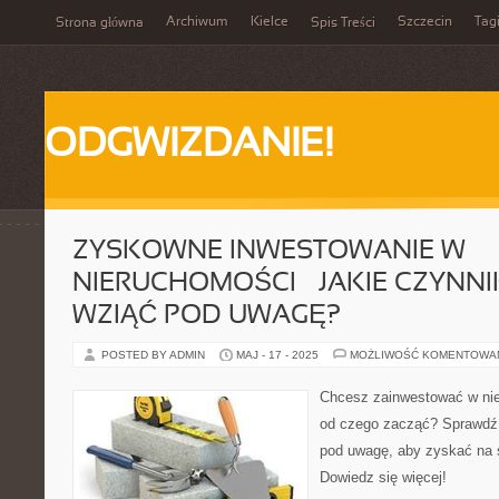
Archiwum
Kielce
Szczecin
Tag
Strona główna
Spis Treści
ODGWIZDANIE!
ZYSKOWNE INWESTOWANIE W
NIERUCHOMOŚCI – JAKIE CZYNNI
WZIĄĆ POD UWAGĘ?
POSTED BY ADMIN
MAJ - 17 - 2025
MOŻLIWOŚĆ KOMENTOWA
Chcesz zainwestować w nie
od czego zacząć? Sprawdź j
pod uwagę, aby zyskać na 
Dowiedz się więcej!