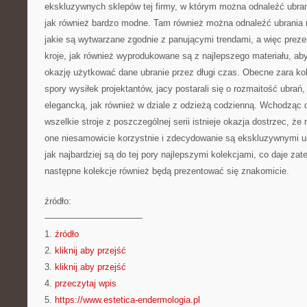
ekskluzywnych sklepów tej firmy, w którym można odnaleźć ubrani
jak również bardzo modne. Tam również można odnaleźć ubrania n
jakie są wytwarzane zgodnie z panującymi trendami, a więc preze
kroje, jak również wyprodukowane są z najlepszego materiału, aby 
okazję użytkować dane ubranie przez długi czas. Obecne zara ko
spory wysiłek projektantów, jacy postarali się o rozmaitość ubrań
elegancką, jak również w dziale z odzieżą codzienną. Wchodząc d
wszelkie stroje z poszczególnej serii istnieje okazja dostrzec, że
one niesamowicie korzystnie i zdecydowanie są ekskluzywnymi ub
jak najbardziej są do tej pory najlepszymi kolekcjami, co daje za
następne kolekcje również będą prezentować się znakomicie.
źródło:
———————————
1.
źródło
2.
kliknij aby przejść
3.
kliknij aby przejść
4.
przeczytaj wpis
5.
https://www.estetica-endermologia.pl