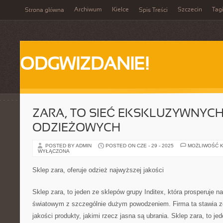
Archiwum
Kielce
Szczecin
Tag
Strona główna
Spis Treści
ODGWIZDANIE!
ZARA, TO SIEĆ EKSKLUZYWNYC
ODZIEŻOWYCH
POSTED BY ADMIN
POSTED ON CZE - 29 - 2025
MOŻLIWOŚĆ 
WYŁĄCZONA
Sklep zara, oferuje odzież najwyższej jakości
Sklep zara, to jeden ze sklepów grupy Inditex, która prosperuje n
światowym z szczególnie dużym powodzeniem. Firma ta stawia 
jakości produkty, jakimi rzecz jasna są ubrania. Sklep zara, to jed