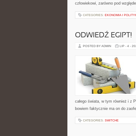
człowiekowi, zarówno pod względe
CATEGORIES:
EKONOMIA I POLIT
ODWIEDŹ EGIPT!
POSTED BY ADMIN
LIP - 4 - 2
całego świata, w tym również i z 
bowiem faktycznie ma on do zaof
CATEGORIES:
SWITCHE