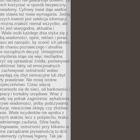
do narzędzi nie gwarantuje bowiem, że
nich korzystać w sposób bezpieczny,
świadomy. Cyfrowy świat daje wielkie
 ale stawia też nowe wymagania. Jedną
szych kwestii jest selekcja informacji.
e można znaleźć niemal wszystko, ale
eść jest wiarygodna, aktualna i
 Wiele osób każdego dnia styka się z
bą wiadomości, opinii, reklam i porad,
asu ani narzędzi, by ocenić ich jakość.
 do chaosu poznawczego i utrudnia
e rozsądnych decyzji. Umiejętność
myślenia staje się więc niezbędna.
zyć się sprawdzać źródła, porównywać
odróżniać fakty od emocjonalnych
i i zachowywać ostrożność wobec
e wydają się zbyt sensacyjne lub zbyt
yły prawdziwe. Nie mniej istotne
ezpieczeństwo. Coraz więcej
rzeniosło się do sieci, od bankowości i
pracę i kontakty urzędowe. Wraz z
iły się jednak zagrożenia: wyłudzenia
szywe wiadomości, próby podszywania
ytucje, nieuczciwe sklepy czy złośliwe
nie. Wiele incydentów nie wynika z
ych ataków, lecz z pośpiechu, braku
admiernego zaufania. Silne hasła,
ogowanie, ostrożność przy klikaniu w
dome zarządzanie prywatnością to dziś
lementy cyfrowej higieny. Tak jak