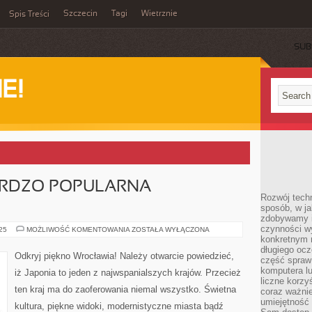
Szczecin
Tagi
Wietrznie
Spis Treści
SUB
E!
ARDZO POPULARNA
Rozwój techn
sposób, w ja
zdobywamy i
czynności w
TURYSTKA
025
MOŻLIWOŚĆ KOMENTOWANIA
ZOSTAŁA WYŁĄCZONA
TO
konkretnym 
BARDZO
długiego oc
POPULARNA
Odkryj piękno Wrocławia! Należy otwarcie powiedzieć,
część spraw
DZIEDZINA
komputera lu
iż Japonia to jeden z najwspanialszych krajów. Przecież
liczne korzy
ten kraj ma do zaoferowania niemal wszystko. Świetna
coraz ważnie
umiejętność 
kultura, piękne widoki, modernistyczne miasta bądź