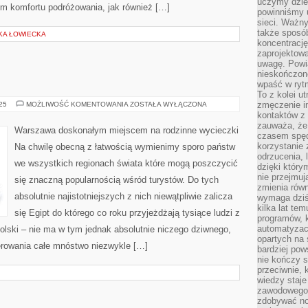
uczymy dziec
m komfortu podróżowania, jak również […]
powinniśmy u
sieci. Ważn
także sposób
YKA ŁOWIECKA
koncentrację
zaprojektow
uwagę. Powia
nieskończone
wpaść w rytm
To z kolei u
ODWIEDŹ
zmęczenie i
025
MOŻLIWOŚĆ KOMENTOWANIA
ZOSTAŁA WYŁĄCZONA
EGIPT!
kontaktów z 
zauważa, że 
Warszawa doskonałym miejscem na rodzinne wycieczki
czasem spęd
korzystanie 
Na chwilę obecną z łatwością wymienimy sporo państw
odrzucenia, 
we wszystkich regionach świata które mogą poszczycić
dzięki który
nie przejmuj
się znaczną popularnością wśród turystów. Do tych
zmienia rów
absolutnie najistotniejszych z nich niewątpliwie zalicza
wymaga dziś
kilka lat te
się Egipt do którego co roku przyjeżdżają tysiące ludzi z
programów, 
automatyzac
Polski – nie ma w tym jednak absolutnie niczego dziwnego,
opartych na s
erowania całe mnóstwo niezwykle […]
bardziej pow
nie kończy s
przeciwnie, 
wiedzy staje
zawodowego. 
zdobywać no