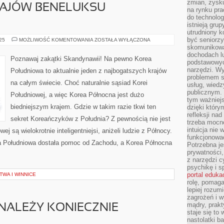
zmian, zysku
AJÓW BENELUKSU –
na rynku pra
do technolog
istnieją gru
utrudniony 
być seniorzy
POZNAWANIE
025
MOŻLIWOŚĆ KOMENTOWANIA
ZOSTAŁA WYŁĄCZONA
KRAJÓW
skomunikowa
BENELUKSU
dochodach lu
–
Poznawaj zakątki Skandynawii! Na pewno Korea
POCIĄGIEM
podstawowyc
narzędzi. W
Południowa to aktualnie jeden z najbogatszych krajów
problemem s
na całym świecie. Choć naturalnie sąsiad Korei
usług, wiedz
publicznym. 
Południowej, a więc Korea Północna jest dużo
tym ważniejs
biedniejszym krajem. Gdzie w takim razie tkwi ten
dzięki którym
refleksji na
sekret Koreańczyków z Południa? Z pewnością nie jest
trzeba mocn
intuicja nie
j są wielokrotnie inteligentniejsi, aniżeli ludzie z Północy.
funkcjonować
ea Południowa dostała pomoc od Zachodu, a Korea Północna
Potrzebna je
prywatności,
z narzędzi c
psychikę i s
portal eduka
WA I WINNICE
rolę, pomag
lepiej rozum
zagrożeń i 
mądry, prakt
 NALEŻY KONIECZNIE
staje się to
nastolatki b