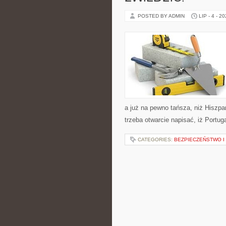
POSTED BY ADMIN
LIP - 4 - 2
a już na pewno tańsza, niż Hiszpa
trzeba otwarcie napisać, iż Portu
CATEGORIES:
BEZPIECZEŃSTWO I