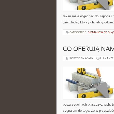
takim razie wyjechać do Japonii i
wielu ludzi, którzy chcieliby odw
CATEGORIES:
SIEMIANOWICE ŚLĄ
CO OFERUJĄ NA
POSTED BY ADMIN
LIP - 4 - 2
poszczególnych płaszczyznach, to 
sygnałem do tego, że w przyszłośc