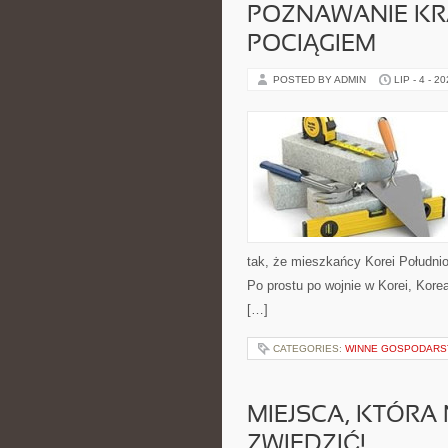
POZNAWANIE KR
POCIĄGIEM
POSTED BY ADMIN
LIP - 4 - 2
tak, że mieszkańcy Korei Południowe
Po prostu po wojnie w Korei, Kor
[…]
CATEGORIES:
WINNE GOSPODARST
MIEJSCA, KTÓRA
ZWIEDZIĆ!