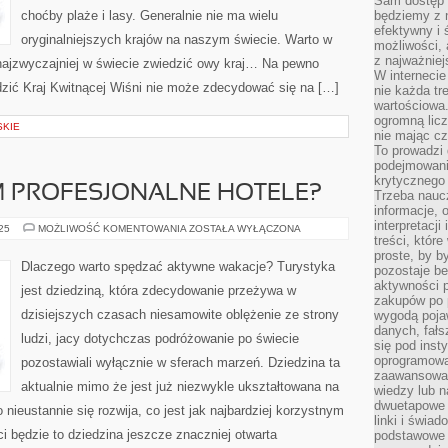
Sam dostęp 
choćby plaże i lasy. Generalnie nie ma wielu
będziemy z 
efektywny i 
oryginalniejszych krajów na naszym świecie. Warto w
możliwości,
z najważniej
 najzwyczajniej w świecie zwiedzić owy kraj… Na pewno
W interneci
iedzić Kraj Kwitnącej Wiśni nie może zdecydować się na […]
nie każda tr
wartościowa.
ogromną licz
SKIE
nie mając cz
To prowadzi
podejmowani
krytycznego 
M PROFESJONALNE HOTELE?
Trzeba nauc
informacje, 
interpretacj
CO
025
MOŻLIWOŚĆ KOMENTOWANIA
ZOSTAŁA WYŁĄCZONA
OFERUJĄ
treści, któr
NAM
proste, by b
PROFESJONALNE
Dlaczego warto spędzać aktywne wakacje? Turystyka
pozostaje b
HOTELE?
aktywności p
jest dziedziną, która zdecydowanie przeżywa w
zakupów po 
dzisiejszych czasach niesamowite oblężenie ze strony
wygodą pojaw
danych, fał
ludzi, jacy dotychczas podróżowanie po świecie
się pod inst
oprogramowa
pozostawiali wyłącznie w sferach marzeń. Dziedzina ta
zaawansowan
aktualnie mimo że jest już niezwykle ukształtowana na
wiedzy lub n
dwuetapowe l
nieustannie się rozwija, co jest jak najbardziej korzystnym
linki i świa
i będzie to dziedzina jeszcze znaczniej otwarta
podstawowe e