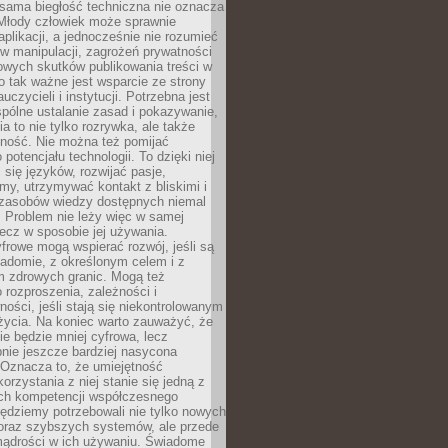
 sama biegłość techniczna nie oznacza
 Młody człowiek może sprawnie
aplikacji, a jednocześnie nie rozumieć
 manipulacji, zagrożeń prywatności
owych skutków publikowania treści w
go tak ważne jest wsparcie ze strony
uczycieli i instytucji. Potrzebna jest
pólne ustalanie zasad i pokazywanie,
ia to nie tylko rozrywka, ale także
lność. Nie można też pomijać
potencjału technologii. To dzięki niej
ć się języków, rozwijać pasje,
rmy, utrzymywać kontakt z bliskimi i
 zasobów wiedzy dostępnych niemal
 Problem nie leży więc w samej
 lecz w sposobie jej używania.
frowe mogą wspierać rozwój, jeśli są
adomie, z określonym celem i z
 zdrowych granic. Mogą też
 rozproszenia, zależności i
ości, jeśli stają się niekontrolowanym
życia. Na koniec warto zauważyć, że
ie będzie mniej cyfrowa, lecz
nie jeszcze bardziej nasycona
 Oznacza to, że umiejętność
orzystania z niej stanie się jedną z
h kompetencji współczesnego
ędziemy potrzebowali nie tylko nowych
coraz szybszych systemów, ale przede
ądrości w ich używaniu. Świadome