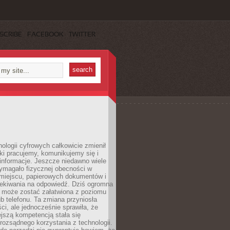
SCRIBE
FACEBOOK
TWITTER
ologii cyfrowych całkowicie zmienił
ki pracujemy, komunikujemy się i
nformacje. Jeszcze niedawno wiele
ymagało fizycznej obecności w
miejscu, papierowych dokumentów i
zekiwania na odpowiedź. Dziś ogromna
 może zostać załatwiona z poziomu
b telefonu. Ta zmiana przyniosła
ści, ale jednocześnie sprawiła, że
jszą kompetencją stała się
rozsądnego korzystania z technologii.