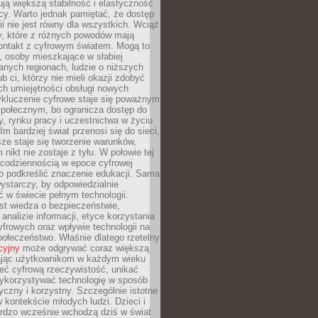
ją większą stabilność i elastyczność
cy. Warto jednak pamiętać, że dostęp
ii nie jest równy dla wszystkich. Wciąż
py, które z różnych powodów mają
kontakt z cyfrowym światem. Mogą to
, osoby mieszkające w słabiej
nych regionach, ludzie o niższych
b ci, którzy nie mieli okazji zdobyć
h umiejętności obsługi nowych
ykluczenie cyfrowe staje się poważnym
połecznym, bo ogranicza dostęp do
y, rynku pracy i uczestnictwa w życiu
Im bardziej świat przenosi się do sieci,
ze staje się tworzenie warunków,
 nikt nie zostaje z tyłu. W połowie tej
d codziennością w epoce cyfrowej
o podkreślić znaczenie edukacji. Sama
 wystarczy, by odpowiedzialnie
 w świecie pełnym technologii.
st wiedza o bezpieczeństwie,
 analizie informacji, etyce korzystania
yfrowych oraz wpływie technologii na
połeczeństwo. Właśnie dlatego rzetelny
cyjny
może odgrywać coraz większą
ając użytkownikom w każdym wieku
ieć cyfrową rzeczywistość, unikać
wykorzystywać technologię w sposób
yczny i korzystny. Szczególnie istotne
 w kontekście młodych ludzi. Dzieci i
ardzo wcześnie wchodzą dziś w świat