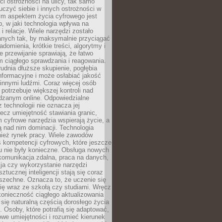
i ostrożności na ulicy, tak samo
czyć siebie i innych ostrożności w
ym aspektem życia cyfrowego jest
, w jaki technologia wpływa na
 i relacje. Wiele narzędzi zostało
anych tak, by maksymalnie przyciągać
domienia, krótkie treści, algorytmy i
 przewijanie sprawiają, że łatwo
 ciągłego sprawdzania i reagowania.
trudnia dłuższe skupienie, pogłębia
nformacyjne i może osłabiać jakość
innymi ludźmi. Coraz więcej osób
potrzebuje większej kontroli nad
zanym online. Odpowiedzialne
z technologii nie oznacza jej
lecz umiejętność stawiania granic,
m cyfrowe narzędzia wspierają życie, a
ą nad nim dominacji. Technologia
nież rynek pracy. Wiele zawodów
 kompetencji cyfrowych, które jeszcze
mu nie były konieczne. Obsługa nowych
komunikacja zdalna, praca na danych,
ja czy wykorzystanie narzędzi
ztucznej inteligencji stają się coraz
szechne. Oznacza to, że uczenie się
ię wraz ze szkołą czy studiami. Wręcz
konieczność ciągłego aktualizowania
 się naturalną częścią dorosłego życia
Osoby, które potrafią się adaptować,
we umiejętności i rozumieć kierunek