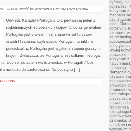
cyfrowy, ale
dojrzałości.
MIEJSCA,
025
MOŻLIWOŚĆ KOMENTOWANIA
ZOSTAŁA WYŁĄCZONA
korzystać z 
KTÓRA
mechanizmów
NALEŻY
KONIECZNIE
czy długofal
Odwiedź Kanadę! {Portugalia to z pewnością jeden z
ZWIEDZIĆ!
sieci. Dlate
najładniejszych europejskich krajów. Chociaż generalnie
dorosłych, na
rozmowa, ws
Portugalia jest o wiele mniej znana wśród turystów,
że technolog
aniżeli Hiszpania, czyli sąsiad Portugalii, to nikt nie
odpowiedzia
pozytywnego 
powiedział, iż Portugalia jest w jakimś stopniu gorszym
łatwiej uczy
prowadzić fi
krajem. Zwłaszcza, że Portugalia jest całkiem niedroga,
korzystać z
nia. Dobrze, co zatem warto zwiedzić w Portugalii? Cóż,
natychmiast.
technologii,
galia ma dużo do zaoferowania. Na początku […]
Narzędzia cy
używane świ
zachowaniem
 OCHRONA
prowadzić do
powierzchown
tłem całego 
przyszłość n
prawdopodob
technologią.
rozsądnego k
podstawowyc
człowieka. B
urządzeń i 
wszystkim m