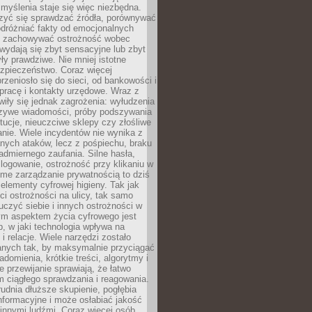
myślenia staje się więc niezbędna.
zyć się sprawdzać źródła, porównywać
odróżniać fakty od emocjonalnych
i i zachowywać ostrożność wobec
e wydają się zbyt sensacyjne lub zbyt
yły prawdziwe. Nie mniej istotne
ezpieczeństwo. Coraz więcej
rzeniosło się do sieci, od bankowości i
pracę i kontakty urzędowe. Wraz z
iły się jednak zagrożenia: wyłudzenia
szywe wiadomości, próby podszywania
ytucje, nieuczciwe sklepy czy złośliwe
nie. Wiele incydentów nie wynika z
ych ataków, lecz z pośpiechu, braku
admiernego zaufania. Silne hasła,
ogowanie, ostrożność przy klikaniu w
dome zarządzanie prywatnością to dziś
lementy cyfrowej higieny. Tak jak
i ostrożności na ulicy, tak samo
czyć siebie i innych ostrożności w
ym aspektem życia cyfrowego jest
, w jaki technologia wpływa na
 i relacje. Wiele narzędzi zostało
anych tak, by maksymalnie przyciągać
domienia, krótkie treści, algorytmy i
 przewijanie sprawiają, że łatwo
 ciągłego sprawdzania i reagowania.
trudnia dłuższe skupienie, pogłębia
nformacyjne i może osłabiać jakość
innymi ludźmi. Coraz więcej osób