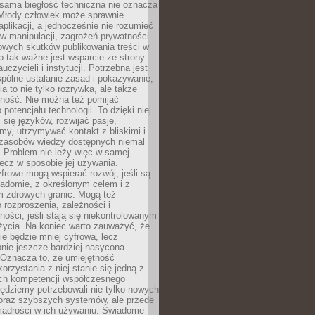
 sama biegłość techniczna nie oznacza
 Młody człowiek może sprawnie
aplikacji, a jednocześnie nie rozumieć
 manipulacji, zagrożeń prywatności
owych skutków publikowania treści w
go tak ważne jest wsparcie ze strony
uczycieli i instytucji. Potrzebna jest
pólne ustalanie zasad i pokazywanie,
ia to nie tylko rozrywka, ale także
lność. Nie można też pomijać
potencjału technologii. To dzięki niej
ć się języków, rozwijać pasje,
rmy, utrzymywać kontakt z bliskimi i
 zasobów wiedzy dostępnych niemal
 Problem nie leży więc w samej
 lecz w sposobie jej używania.
frowe mogą wspierać rozwój, jeśli są
adomie, z określonym celem i z
 zdrowych granic. Mogą też
 rozproszenia, zależności i
ości, jeśli stają się niekontrolowanym
życia. Na koniec warto zauważyć, że
ie będzie mniej cyfrowa, lecz
nie jeszcze bardziej nasycona
 Oznacza to, że umiejętność
orzystania z niej stanie się jedną z
h kompetencji współczesnego
ędziemy potrzebowali nie tylko nowych
coraz szybszych systemów, ale przede
ądrości w ich używaniu. Świadome