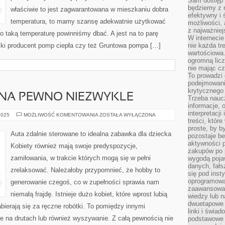
Sam dostęp 
będziemy z 
właściwie to jest zagwarantowana w mieszkaniu dobra
efektywny i 
temperatura, to mamy szansę adekwatnie użytkować
możliwości,
z najważniej
 taką temperaturę powinniśmy dbać. A jest na to parę
W interneci
lski producent pomp ciepła czy też Gruntowa pompa […]
nie każda tr
wartościowa.
ogromną licz
nie mając cz
To prowadzi
podejmowani
krytycznego 
NA PEWNO NIEZWYKLE
Trzeba nauc
informacje, 
interpretacj
MALARSTWO
2025
MOŻLIWOŚĆ KOMENTOWANIA
ZOSTAŁA WYŁĄCZONA
TO
treści, któr
NA
proste, by b
PEWNO
Auta zdalnie sterowane to idealna zabawka dla dziecka
pozostaje b
NIEZWYKLE
aktywności p
Kobiety również mają swoje predyspozycje,
zakupów po 
zamiłowania, w trakcie których mogą się w pełni
wygodą pojaw
danych, fał
zrelaksować. Należałoby przypomnieć, że hobby to
się pod inst
oprogramowa
generowanie czegoś, co w zupełności sprawia nam
zaawansowan
niemałą frajdę. Istnieje dużo kobiet, które wprost lubią
wiedzy lub n
dwuetapowe l
abierają się za ręczne robótki. To pomiędzy innymi
linki i świa
ie na drutach lub również wyszywanie. Z całą pewnością nie
podstawowe e