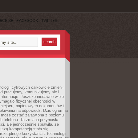
SCRIBE
FACEBOOK
TWITTER
ologii cyfrowych całkowicie zmienił
ki pracujemy, komunikujemy się i
nformacje. Jeszcze niedawno wiele
ymagało fizycznej obecności w
miejscu, papierowych dokumentów i
zekiwania na odpowiedź. Dziś ogromna
 może zostać załatwiona z poziomu
b telefonu. Ta zmiana przyniosła
ści, ale jednocześnie sprawiła, że
jszą kompetencją stała się
rozsądnego korzystania z technologii.