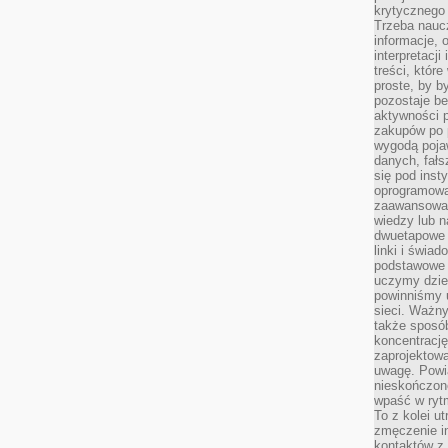
krytycznego 
Trzeba nauc
informacje, 
interpretacj
treści, któr
proste, by b
pozostaje b
aktywności p
zakupów po 
wygodą pojaw
danych, fał
się pod inst
oprogramowa
zaawansowan
wiedzy lub n
dwuetapowe l
linki i świa
podstawowe e
uczymy dziec
powinniśmy u
sieci. Ważn
także sposób
koncentrację
zaprojektow
uwagę. Powia
nieskończone
wpaść w rytm
To z kolei u
zmęczenie i
kontaktów z 