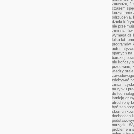
zauważa, że 
czasem spęd
korzystanie 
odrzucenia, 
dzięki który
nie przejmuj
zmienia rów
wymaga dziś
kilka lat te
programów, 
automatyzac
opartych na s
bardziej pow
nie kończy s
przeciwnie, 
wiedzy staje
zawodowego. 
zdobywać no
zmian, zysku
na rynku pra
do technolog
istnieją gru
utrudniony 
być seniorzy
skomunikowa
dochodach lu
podstawowyc
narzędzi. W
problemem s
usług, wiedz