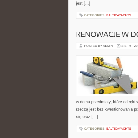
jest […]
CATEGORIES:
BALTICAYACHTS
RENOWACJE W 
POSTED BY ADMIN
SIE - 6 - 2
w domu przedmioty, które od ręki
rzeczą jest bez kwestionowania p
się oraz […]
CATEGORIES:
BALTICAYACHTS