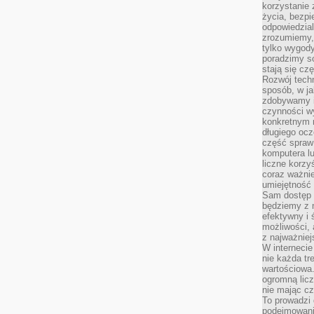
korzystanie z
życia, bezpi
odpowiedzial
zrozumiemy,
tylko wygody,
poradzimy so
stają się cz
Rozwój techn
sposób, w ja
zdobywamy i
czynności w
konkretnym 
długiego oc
część spraw
komputera lu
liczne korzy
coraz ważnie
umiejętność 
Sam dostęp 
będziemy z 
efektywny i 
możliwości,
z najważniej
W interneci
nie każda tr
wartościowa.
ogromną licz
nie mając cz
To prowadzi
podejmowani