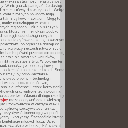
ją większą stabilność i elastyczność
cy. Warto jednak pamiętać, że dostęp
ii nie jest równy dla wszystkich. Wciąż
py, które z różnych powodów mają
kontakt z cyfrowym światem. Mogą to
, osoby mieszkające w słabiej
nych regionach, ludzie o niższych
b ci, którzy nie mieli okazji zdobyć
h umiejętności obsługi nowych
ykluczenie cyfrowe staje się poważnym
połecznym, bo ogranicza dostęp do
y, rynku pracy i uczestnictwa w życiu
Im bardziej świat przenosi się do sieci,
ze staje się tworzenie warunków,
 nikt nie zostaje z tyłu. W połowie tej
d codziennością w epoce cyfrowej
o podkreślić znaczenie edukacji. Sama
 wystarczy, by odpowiedzialnie
 w świecie pełnym technologii.
st wiedza o bezpieczeństwie,
 analizie informacji, etyce korzystania
yfrowych oraz wpływie technologii na
połeczeństwo. Właśnie dlatego rzetelny
cyjny
może odgrywać coraz większą
ając użytkownikom w każdym wieku
ieć cyfrową rzeczywistość, unikać
wykorzystywać technologię w sposób
yczny i korzystny. Szczególnie istotne
 w kontekście młodych ludzi. Dzieci i
ardzo wcześnie wchodzą dziś w świat