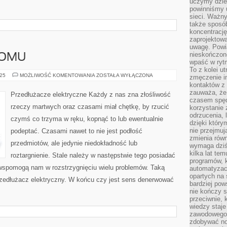
uczymy dziec
powinniśmy u
sieci. Ważn
także sposób
koncentrację
zaprojektow
uwagę. Powia
nieskończone
DOMU
wpaść w rytm
To z kolei u
RENOWACJE
025
MOŻLIWOŚĆ KOMENTOWANIA
ZOSTAŁA WYŁĄCZONA
zmęczenie i
W
kontaktów z 
DOMU
zauważa, że 
Przedłużacze elektryczne Każdy z nas zna złośliwość
czasem spęd
rzeczy martwych oraz czasami miał chętkę, by rzucić
korzystanie 
odrzucenia, 
czymś co trzyma w ręku, kopnąć to lub ewentualnie
dzięki który
nie przejmuj
podeptać. Czasami nawet to nie jest podłość
zmienia rów
przedmiotów, ale jedynie niedokładność lub
wymaga dziś
kilka lat te
roztargnienie. Stale należy w następstwie tego posiadać
programów, 
 wspomogą nam w rozstrzygnięciu wielu problemów. Taką
automatyzac
opartych na s
rzedłużacz elektryczny. W końcu czy jest sens denerwować
bardziej pow
nie kończy s
przeciwnie, 
wiedzy staje
zawodowego. 
zdobywać no