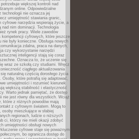
potrzebuje większej kontroli nad
zanym online. Odpowiedzialne
z technologii nie oznacza jej
lecz umiejętność stawiania granic,
m cyfrowe narzędzia wspierają życie, a
ą nad nim dominacji. Technologia
nież rynek pracy. Wiele zawodów
 kompetencji cyfrowych, które jeszcze
mu nie były konieczne. Obsługa nowych
komunikacja zdalna, praca na danych,
ja czy wykorzystanie narzędzi
ztucznej inteligencji stają się coraz
szechne. Oznacza to, że uczenie się
ię wraz ze szkołą czy studiami. Wręcz
konieczność ciągłego aktualizowania
 się naturalną częścią dorosłego życia
Osoby, które potrafią się adaptować,
we umiejętności i rozumieć kierunek
ją większą stabilność i elastyczność
cy. Warto jednak pamiętać, że dostęp
ii nie jest równy dla wszystkich. Wciąż
py, które z różnych powodów mają
kontakt z cyfrowym światem. Mogą to
, osoby mieszkające w słabiej
nych regionach, ludzie o niższych
b ci, którzy nie mieli okazji zdobyć
h umiejętności obsługi nowych
ykluczenie cyfrowe staje się poważnym
połecznym, bo ogranicza dostęp do
y, rynku pracy i uczestnictwa w życiu