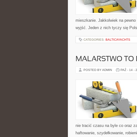
mieszkanie. Jakkolwiek na pewno o
wyjść. Jeden z nich tyczy się Po
CATEGORIES:
BALTICAYACHTS
MALARSTWO TO 
POSTED BY ADMIN
PAŹ - 14 - 
nie tracić czasu na byle co oraz z
haftowanie, szydełkowanie, robien