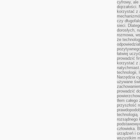
cyfrowy, ale
dojrzałości.
korzystać z 
mechanizmów
czy długofal
sieci. Dlate
dorosłych, na
rozmowa, ws
że technolog
odpowiedzia
pozytywnego 
łatwiej uczy
prowadzić fi
korzystać z
natychmiast.
technologii,
Narzędzia cy
używane świ
zachowaniem
prowadzić do
powierzchown
tłem całego 
przyszłość n
prawdopodob
technologią.
rozsądnego k
podstawowyc
człowieka. B
urządzeń i 
wszystkim m