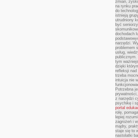
zmian, zysku
na rynku pra
do technolog
istnieją gru
utrudniony 
być seniorzy
skomunikowa
dochodach lu
podstawowyc
narzędzi. W
problemem s
usług, wiedz
publicznym. 
tym ważniejs
dzięki którym
refleksji na
trzeba mocn
intuicja nie
funkcjonować
Potrzebna je
prywatności,
z narzędzi c
psychikę i s
portal eduka
rolę, pomag
lepiej rozum
zagrożeń i 
mądry, prakt
staje się to
nastolatki b