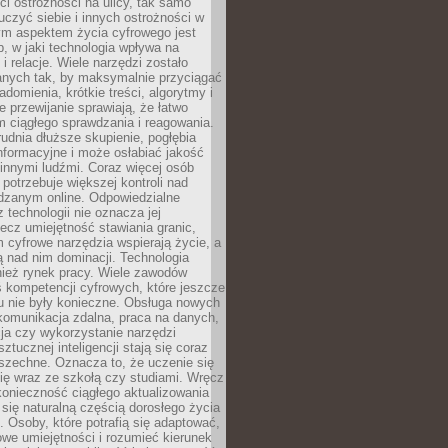
i ostrożności na ulicy, tak samo
czyć siebie i innych ostrożności w
ym aspektem życia cyfrowego jest
, w jaki technologia wpływa na
 i relacje. Wiele narzędzi zostało
anych tak, by maksymalnie przyciągać
domienia, krótkie treści, algorytmy i
 przewijanie sprawiają, że łatwo
 ciągłego sprawdzania i reagowania.
trudnia dłuższe skupienie, pogłębia
nformacyjne i może osłabiać jakość
innymi ludźmi. Coraz więcej osób
potrzebuje większej kontroli nad
zanym online. Odpowiedzialne
z technologii nie oznacza jej
lecz umiejętność stawiania granic,
m cyfrowe narzędzia wspierają życie, a
ą nad nim dominacji. Technologia
nież rynek pracy. Wiele zawodów
 kompetencji cyfrowych, które jeszcze
mu nie były konieczne. Obsługa nowych
komunikacja zdalna, praca na danych,
ja czy wykorzystanie narzędzi
ztucznej inteligencji stają się coraz
szechne. Oznacza to, że uczenie się
ię wraz ze szkołą czy studiami. Wręcz
konieczność ciągłego aktualizowania
 się naturalną częścią dorosłego życia
Osoby, które potrafią się adaptować,
we umiejętności i rozumieć kierunek