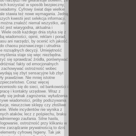
do narzędzi nie gwarantuje bowiem, że
nich korzystać w sposób bezpieczny,
świadomy. Cyfrowy świat daje wielkie
 ale stawia też nowe wymagania. Jedną
szych kwestii jest selekcja informacji.
e można znaleźć niemal wszystko, ale
eść jest wiarygodna, aktualna i
 Wiele osób każdego dnia styka się z
bą wiadomości, opinii, reklam i porad,
asu ani narzędzi, by ocenić ich jakość.
 do chaosu poznawczego i utrudnia
e rozsądnych decyzji. Umiejętność
myślenia staje się więc niezbędna.
zyć się sprawdzać źródła, porównywać
odróżniać fakty od emocjonalnych
i i zachowywać ostrożność wobec
e wydają się zbyt sensacyjne lub zbyt
yły prawdziwe. Nie mniej istotne
ezpieczeństwo. Coraz więcej
rzeniosło się do sieci, od bankowości i
pracę i kontakty urzędowe. Wraz z
iły się jednak zagrożenia: wyłudzenia
szywe wiadomości, próby podszywania
ytucje, nieuczciwe sklepy czy złośliwe
nie. Wiele incydentów nie wynika z
ych ataków, lecz z pośpiechu, braku
admiernego zaufania. Silne hasła,
ogowanie, ostrożność przy klikaniu w
dome zarządzanie prywatnością to dziś
lementy cyfrowej higieny. Tak jak