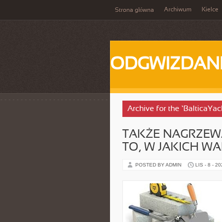
Archiwum
Kielce
Strona główna
ODGWIZDANI
Archive for the ‘BalticaYa
TAKŻE NAGRZEW
TO, W JAKICH 
POSTED BY ADMIN
LIS - 8 - 2