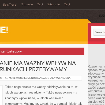
Szczecin
Tagi
Wietrznie
Tagi
Spis Treści
SUB
E!
chts’ Category
ANIE MA WAŻNY WPŁYW NA
Rozwój techn
WARUNKACH PRZEBYWAMY
sposób, w ja
zdobywamy i
czynności w
TAKŻE
025
MOŻLIWOŚĆ KOMENTOWANIA
ZOSTAŁA WYŁĄCZONA
konkretnym 
NAGRZEWANIE
MA
długiego oc
WAŻNY
Także nagrzewanie ma ważny oddziaływanie na to, w
część spraw
WPŁYW
NA
komputera lu
jakich warunkach rezydujemy Także nagrzewanie ma
TO,
liczne korzy
W
znaczący wpływ na to, w jakich warunkach
coraz ważnie
JAKICH
WARUNKACH
umiejętność 
przebywamy. Musimy przyznać, że w sytuacji, kiedy tak
PRZEBYWAMY