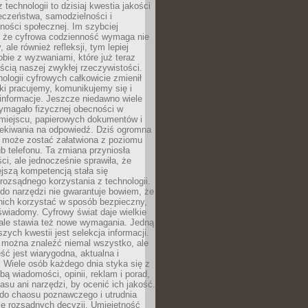
 technologii to dzisiaj kwestia jakości
eczeństwa, samodzielności i
ności społecznej. Im szybciej
 że cyfrowa codzienność wymaga nie
 ale również refleksji, tym lepiej
bie z wyzwaniami, które już teraz
ęścią naszej zwykłej rzeczywistości.
ologii cyfrowych całkowicie zmienił
ki pracujemy, komunikujemy się i
nformacje. Jeszcze niedawno wiele
ymagało fizycznej obecności w
miejscu, papierowych dokumentów i
zekiwania na odpowiedź. Dziś ogromna
 może zostać załatwiona z poziomu
b telefonu. Ta zmiana przyniosła
ści, ale jednocześnie sprawiła, że
jszą kompetencją stała się
rozsądnego korzystania z technologii.
do narzędzi nie gwarantuje bowiem, że
nich korzystać w sposób bezpieczny,
świadomy. Cyfrowy świat daje wielkie
 ale stawia też nowe wymagania. Jedną
szych kwestii jest selekcja informacji.
e można znaleźć niemal wszystko, ale
eść jest wiarygodna, aktualna i
 Wiele osób każdego dnia styka się z
bą wiadomości, opinii, reklam i porad,
asu ani narzędzi, by ocenić ich jakość.
 do chaosu poznawczego i utrudnia
e rozsądnych decyzji. Umiejętność