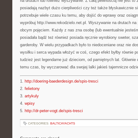
na drutach lub również wyszywanie. Z całą pewnością nie jest to za
posiadają nazbyt dużo cierpliwości czy też także błyskawicznie s
potrzebuje wiele czasu ku temu, aby dojść do wprawy oraz osiąg
wypróbuj http://www.rekodzielo.net.pl. Wyszywanie na drutach na
obcym pojęciem. Każdy z nas zna osobę (lub ewentualnie jesteśm
posiadała bądź też również posiada ręcznie wyrobiony sweter, sza
garderoby. W wielu przypadkach było to niedoceniane oraz nie dos
wysiłku i serca wypada włożyć w coś, czego efekt byłby równie 
tudzież jest legendarne już dzieciom, od pamiętnych lat. Głównie
temu czas, by wyczarować dla swojej lalki jakieś tajemnicze odzi
1.
http://doering-baederdesign.de/spis-tresci
2.
felietony
3.
artykuly
4.
wpisy
5.
http://dr-peter-vogt.de/spis-tresci
CATEGORIES:
BALTICAYACHTS