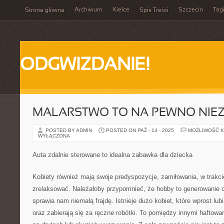
Archiwum
Kielce
Szczecin
Tag
Strona główna
Spis Treści
ODGWIZDANIE!
MALARSTWO TO NA PEWNO NIE
POSTED BY ADMIN
POSTED ON PAŹ - 14 - 2025
MOŻLIWOŚĆ 
WYŁĄCZONA
Auta zdalnie sterowane to idealna zabawka dla dziecka
Kobiety również mają swoje predyspozycje, zamiłowania, w trakci
zrelaksować. Należałoby przypomnieć, że hobby to generowanie 
sprawia nam niemałą frajdę. Istnieje dużo kobiet, które wprost lub
oraz zabierają się za ręczne robótki. To pomiędzy innymi haftowan