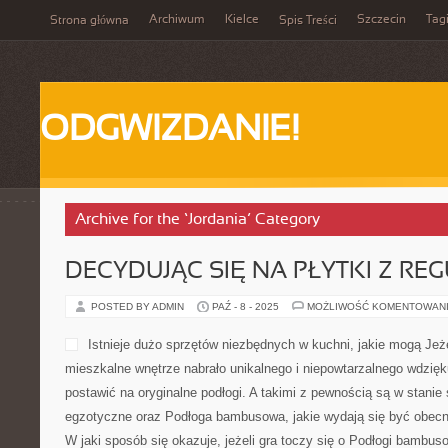
Archiwum
Kielce
Szczecin
Tag
Strona główna
Spis Treści
ODGWIZDANIE!
Archive for the ‘Jordania’ Category
DECYDUJĄC SIĘ NA PŁYTKI Z RE
POSTED BY ADMIN
PAŹ - 8 - 2025
MOŻLIWOŚĆ KOMENTOWAN
Istnieje dużo sprzętów niezbędnych w kuchni, jakie mogą Jeże
mieszkalne wnętrze nabrało unikalnego i niepowtarzalnego wdzięku
postawić na oryginalne podłogi. A takimi z pewnością są w stanie
egzotyczne oraz Podłoga bambusowa, jakie wydają się być obecnie
W jaki sposób się okazuje, jeżeli gra toczy się o Podłogi bambu