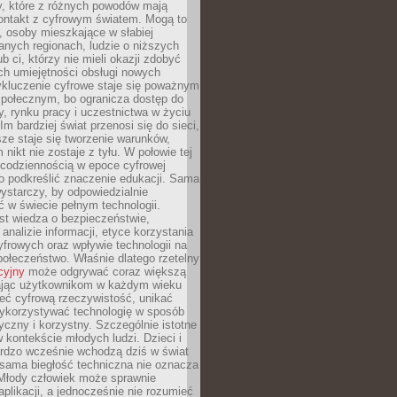
py, które z różnych powodów mają
kontakt z cyfrowym światem. Mogą to
, osoby mieszkające w słabiej
nych regionach, ludzie o niższych
b ci, którzy nie mieli okazji zdobyć
h umiejętności obsługi nowych
ykluczenie cyfrowe staje się poważnym
połecznym, bo ogranicza dostęp do
y, rynku pracy i uczestnictwa w życiu
Im bardziej świat przenosi się do sieci,
ze staje się tworzenie warunków,
 nikt nie zostaje z tyłu. W połowie tej
d codziennością w epoce cyfrowej
o podkreślić znaczenie edukacji. Sama
 wystarczy, by odpowiedzialnie
 w świecie pełnym technologii.
st wiedza o bezpieczeństwie,
 analizie informacji, etyce korzystania
yfrowych oraz wpływie technologii na
połeczeństwo. Właśnie dlatego rzetelny
cyjny
może odgrywać coraz większą
ając użytkownikom w każdym wieku
ieć cyfrową rzeczywistość, unikać
wykorzystywać technologię w sposób
yczny i korzystny. Szczególnie istotne
 w kontekście młodych ludzi. Dzieci i
ardzo wcześnie wchodzą dziś w świat
 sama biegłość techniczna nie oznacza
 Młody człowiek może sprawnie
aplikacji, a jednocześnie nie rozumieć