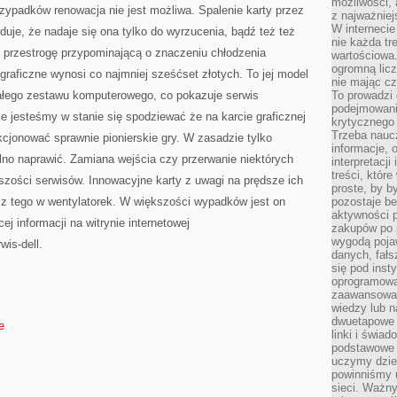
możliwości,
zypadków renowacja nie jest możliwa. Spalenie karty przez
z najważniej
W interneci
je, że nadaje się ona tylko do wyrzucenia, bądź też też
nie każda tr
przestrogę przypominającą o znaczeniu chłodzenia
wartościowa.
ogromną licz
graficzne wynosi co najmniej sześćset złotych. To jej model
nie mając cz
ałego zestawu komputerowego, co pokazuje serwis
To prowadzi
podejmowani
nie jesteśmy w stanie się spodziewać że na karcie graficznej
krytycznego 
Trzeba nauc
cjonować sprawnie pionierskie gry. W zasadzie tylko
informacje, 
lno naprawić. Zamiana wejścia czy przerwanie niektórych
interpretacj
treści, któr
zości serwisów. Innowacyjne karty z uwagi na prędsze ich
proste, by b
z tego w wentylatorek. W większości wypadków jest on
pozostaje b
aktywności p
ej informacji na witrynie internetowej
zakupów po 
wygodą pojaw
wis-dell.
danych, fał
się pod inst
oprogramowa
zaawansowan
wiedzy lub n
dwuetapowe l
e
linki i świa
podstawowe e
uczymy dziec
powinniśmy u
sieci. Ważn