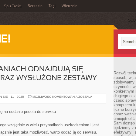
Szczecin
Tagi
Wietrznie
Spis Treści
SUB
E!
ANIACH ODNAJDUJĄ SIĘ
Rozwój techn
 ORAZ WYSŁUŻONE ZESTAWY
sposób, w ja
zdobywamy i
czynności w
konkretnym 
długiego oc
W
SIE - 11 - 2025
MOŻLIWOŚĆ KOMENTOWANIA
ZOSTAŁA
WIELU
część spraw
MIESZKANIACH
komputera lu
ODNAJDUJĄ
liczne korzy
SIĘ
ę na oddanie peceta do serwisu
JESZCZE
coraz ważnie
STARE
umiejętność 
ORAZ
Sam dostęp 
WYSŁUŻONE
 ulega względnie w wielu przypadkach uszkodzeniom i jest
ZESTAWY
będziemy z 
KOMPUTEROWE
yłącznie jest taka możliwość, warto oddać ją do serwisu.
efektywny i 