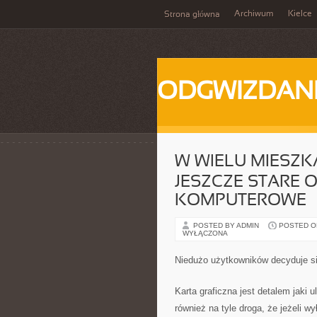
Archiwum
Kielce
Strona główna
ODGWIZDANI
W WIELU MIESZK
JESZCZE STARE
KOMPUTEROWE
POSTED BY ADMIN
POSTED ON 
WYŁĄCZONA
Niedużo użytkowników decyduje si
Karta graficzna jest detalem jaki
również na tyle droga, że jeżeli w