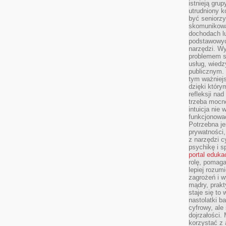
istnieją gru
utrudniony 
być seniorzy
skomunikowa
dochodach lu
podstawowyc
narzędzi. W
problemem s
usług, wiedz
publicznym. 
tym ważniejs
dzięki którym
refleksji na
trzeba mocn
intuicja nie
funkcjonować
Potrzebna je
prywatności,
z narzędzi c
psychikę i s
portal eduka
rolę, pomag
lepiej rozum
zagrożeń i 
mądry, prakt
staje się to
nastolatki b
cyfrowy, ale
dojrzałości.
korzystać z 