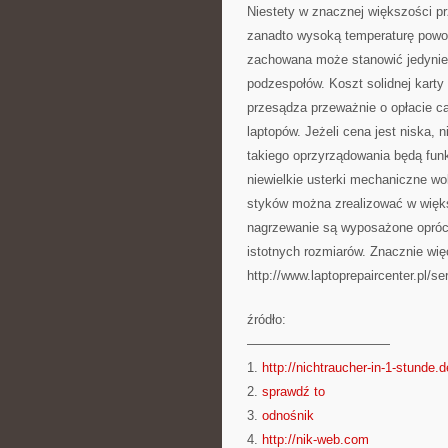
Niestety w znacznej większości pr
zanadto wysoką temperaturę powodu
zachowana może stanowić jedynie 
podzespołów. Koszt solidnej karty 
przesądza przeważnie o opłacie c
laptopów. Jeżeli cena jest niska, 
takiego oprzyrządowania będą funk
niewielkie usterki mechaniczne wo
styków można zrealizować w więks
nagrzewanie są wyposażone opróc
istotnych rozmiarów. Znacznie więc
http://www.laptoprepaircenter.pl/ser
źródło:
———————————
1.
http://nichtraucher-in-1-stunde.d
2.
sprawdź to
3.
odnośnik
4.
http://nik-web.com