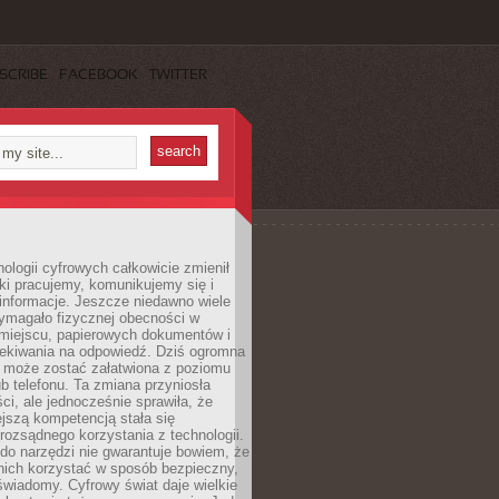
SCRIBE
FACEBOOK
TWITTER
ologii cyfrowych całkowicie zmienił
ki pracujemy, komunikujemy się i
nformacje. Jeszcze niedawno wiele
ymagało fizycznej obecności w
miejscu, papierowych dokumentów i
zekiwania na odpowiedź. Dziś ogromna
 może zostać załatwiona z poziomu
b telefonu. Ta zmiana przyniosła
ści, ale jednocześnie sprawiła, że
jszą kompetencją stała się
rozsądnego korzystania z technologii.
do narzędzi nie gwarantuje bowiem, że
nich korzystać w sposób bezpieczny,
świadomy. Cyfrowy świat daje wielkie