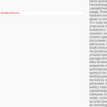
także sposób
koncentrację
zaprojektow
uwagę. Powia
 BIZNESOWYCH
nieskończone
wpaść w rytm
To z kolei u
zmęczenie i
kontaktów z 
zauważa, że 
czasem spęd
korzystanie 
odrzucenia, 
dzięki który
nie przejmuj
zmienia rów
wymaga dziś
kilka lat te
programów, 
automatyzac
opartych na s
bardziej pow
nie kończy s
przeciwnie, 
wiedzy staje
zawodowego. 
zdobywać no
zmian, zysku
na rynku pra
do technolog