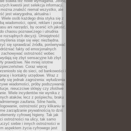
 ale stawia też nowe wymagania. Jedną
szych kwestii jest selekcja informacji.
e można znaleźć niemal wszystko, ale
eść jest wiarygodna, aktualna i
 Wiele osób każdego dnia styka się z
bą wiadomości, opinii, reklam i porad,
asu ani narzędzi, by ocenić ich jakość.
 do chaosu poznawczego i utrudnia
e rozsądnych decyzji. Umiejętność
myślenia staje się więc niezbędna.
zyć się sprawdzać źródła, porównywać
odróżniać fakty od emocjonalnych
i i zachowywać ostrożność wobec
e wydają się zbyt sensacyjne lub zbyt
yły prawdziwe. Nie mniej istotne
ezpieczeństwo. Coraz więcej
rzeniosło się do sieci, od bankowości i
pracę i kontakty urzędowe. Wraz z
iły się jednak zagrożenia: wyłudzenia
szywe wiadomości, próby podszywania
ytucje, nieuczciwe sklepy czy złośliwe
nie. Wiele incydentów nie wynika z
ych ataków, lecz z pośpiechu, braku
admiernego zaufania. Silne hasła,
ogowanie, ostrożność przy klikaniu w
dome zarządzanie prywatnością to dziś
lementy cyfrowej higieny. Tak jak
i ostrożności na ulicy, tak samo
czyć siebie i innych ostrożności w
ym aspektem życia cyfrowego jest