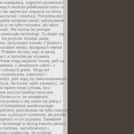
 manipulacji, zagrożeń prywatności
owych skutków publikowania treści w
go tak ważne jest wsparcie ze strony
uczycieli i instytucji. Potrzebna jest
pólne ustalanie zasad i pokazywanie,
ia to nie tylko rozrywka, ale także
lność. Nie można też pomijać
potencjału technologii. To dzięki niej
ć się języków, rozwijać pasje,
rmy, utrzymywać kontakt z bliskimi i
 zasobów wiedzy dostępnych niemal
 Problem nie leży więc w samej
 lecz w sposobie jej używania.
frowe mogą wspierać rozwój, jeśli są
adomie, z określonym celem i z
 zdrowych granic. Mogą też
 rozproszenia, zależności i
ości, jeśli stają się niekontrolowanym
życia. Na koniec warto zauważyć, że
ie będzie mniej cyfrowa, lecz
nie jeszcze bardziej nasycona
 Oznacza to, że umiejętność
orzystania z niej stanie się jedną z
h kompetencji współczesnego
ędziemy potrzebowali nie tylko nowych
coraz szybszych systemów, ale przede
ądrości w ich używaniu. Świadome
 technologii to dzisiaj kwestia jakości
eczeństwa, samodzielności i
ności społecznej. Im szybciej