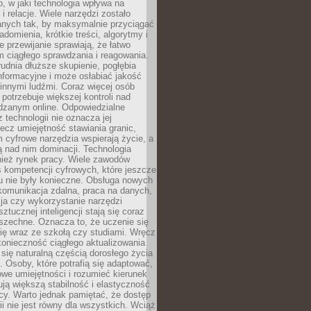
, w jaki technologia wpływa na
 i relacje. Wiele narzędzi zostało
anych tak, by maksymalnie przyciągać
domienia, krótkie treści, algorytmy i
 przewijanie sprawiają, że łatwo
 ciągłego sprawdzania i reagowania.
trudnia dłuższe skupienie, pogłębia
nformacyjne i może osłabiać jakość
innymi ludźmi. Coraz więcej osób
potrzebuje większej kontroli nad
zanym online. Odpowiedzialne
z technologii nie oznacza jej
lecz umiejętność stawiania granic,
m cyfrowe narzędzia wspierają życie, a
ą nad nim dominacji. Technologia
nież rynek pracy. Wiele zawodów
 kompetencji cyfrowych, które jeszcze
mu nie były konieczne. Obsługa nowych
komunikacja zdalna, praca na danych,
ja czy wykorzystanie narzędzi
ztucznej inteligencji stają się coraz
szechne. Oznacza to, że uczenie się
ię wraz ze szkołą czy studiami. Wręcz
konieczność ciągłego aktualizowania
 się naturalną częścią dorosłego życia
Osoby, które potrafią się adaptować,
we umiejętności i rozumieć kierunek
ją większą stabilność i elastyczność
cy. Warto jednak pamiętać, że dostęp
ii nie jest równy dla wszystkich. Wciąż