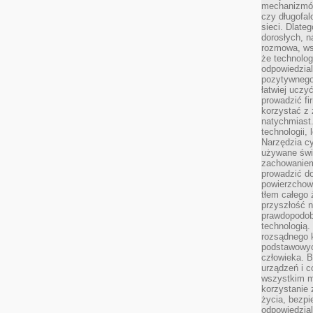
mechanizmów
czy długofal
sieci. Dlate
dorosłych, na
rozmowa, ws
że technolog
odpowiedzia
pozytywnego 
łatwiej uczy
prowadzić fi
korzystać z
natychmiast.
technologii,
Narzędzia cy
używane świ
zachowaniem
prowadzić do
powierzchown
tłem całego 
przyszłość n
prawdopodob
technologią.
rozsądnego k
podstawowyc
człowieka. B
urządzeń i 
wszystkim m
korzystanie z
życia, bezpi
odpowiedzial